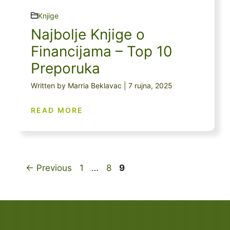
Knjige
Najbolje Knjige o
Financijama – Top 10
Preporuka
Written by Marria Beklavac | 7 rujna, 2025
READ MORE
Page
Page
Page
←
Previous
1
…
8
9