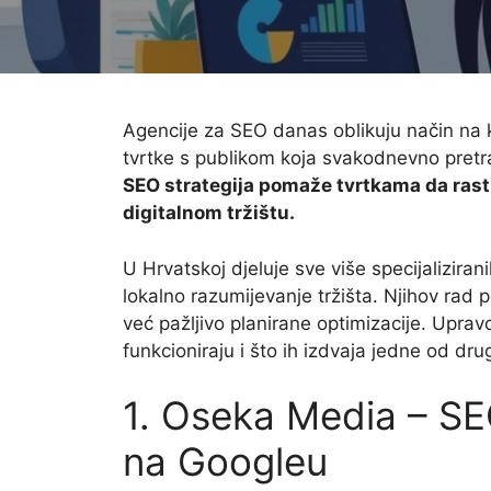
Agencije za SEO danas oblikuju način na k
tvrtke s publikom koja svakodnevno pretra
SEO strategija pomaže tvrtkama da rastu
digitalnom tržištu.
U Hrvatskoj djeluje sve više specijalizira
lokalno razumijevanje tržišta. Njihov rad p
već pažljivo planirane optimizacije. Uprav
funkcioniraju i što ih izdvaja jedne od dru
1. Oseka Media – SE
na Googleu