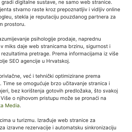
 gradi digitalne sustave, ne samo web stranice.
enta stvarno raste kroz prepoznatljiv i vidljiv online
leu, stekla je reputaciju pouzdanog partnera za
om prostoru.
razumijevanje psihologije prodaje, naprednu
av miks daje web stranicama brzinu, sigurnost i
rezultatima pretrage. Prema informacijama iz više
olje SEO agencije u Hrvatskoj.
rivlačne, već i tehnički optimizirane prema
 Time se omogućuje brzo učitavanje stranica i
mjeri, bez korištenja gotovih predložaka, što svakoj
et. Više o njihovom pristupu može se pronaći na
ka Media
.
ma u turizmu. Izrađuje web stranice za
za izravne rezervacije i automatsku sinkronizaciju