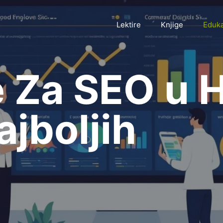
Lektire
Knjige
Eduka
 Za SEO u H
ajboljih