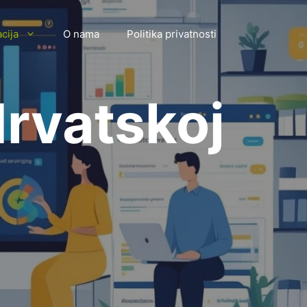
cija
O nama
Politika privatnosti
rvatskoj