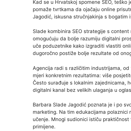
Kad se u Hrvatskoj spomene SEO, teško je
pomaže tvrtkama da ojačaju online prisutn
Jagodić, iskusna stručnjakinja s bogatim 
Slade kombinira SEO strategije s content
omogućuju da bolje razumiju digitalni prost
uče poduzetnike kako izgraditi vlastiti onli
dugoročno postiže bolje rezultate od onoga
Agencija radi s različitim industrijama, 
mjeri konkretnim rezultatima: više posjetite
Često surađuje s lokalnim zajednicama, hot
digitalni kanal bez velikih ulaganja u ogla
Barbara Slade Jagodić poznata je i po svo
marketing. Na tim edukacijama polaznici r
učenje. Mnogi sudionici ističu praktičnos
primijene.