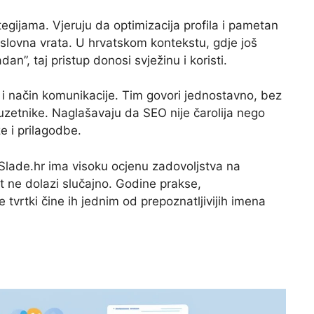
tegijama. Vjeruju da optimizacija profila i pametan
oslovna vrata. U hrvatskom kontekstu, gdje još
an”, taj pristup donosi svježinu i koristi.
 i način komunikacije. Tim govori jednostavno, bez
uzetnike. Naglašavaju da SEO nije čarolija nego
e i prilagodbe.
: Slade.hr ima visoku ocjenu zadovoljstva na
t ne dolazi slučajno. Godine prakse,
 tvrtki čine ih jednim od prepoznatljivijih imena