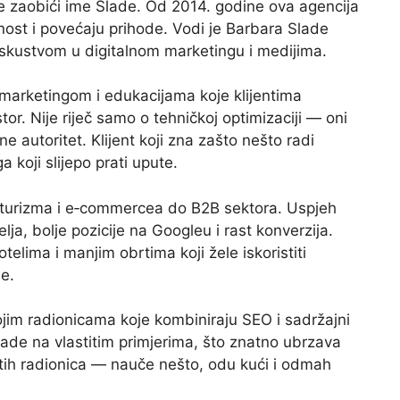
 zaobići ime Slade. Od 2014. godine ova agencija
ost i povećaju prihode. Vodi je Barbara Slade
iskustvom u digitalnom marketingu i medijima.
 marketingom i edukacijama koje klijentima
or. Nije riječ samo o tehničkoj optimizaciji — oni
ne autoritet. Klijent koji zna zašto nešto radi
 koji slijepo prati upute.
od turizma i e‑commercea do B2B sektora. Uspjeh
lja, bolje pozicije na Googleu i rast konverzija.
elima i manjim obrtima koji žele iskoristiti
se.
jim radionicama koje kombiniraju SEO i sadržajni
ade na vlastitim primjerima, što znatno ubrzava
t tih radionica — nauče nešto, odu kući i odmah