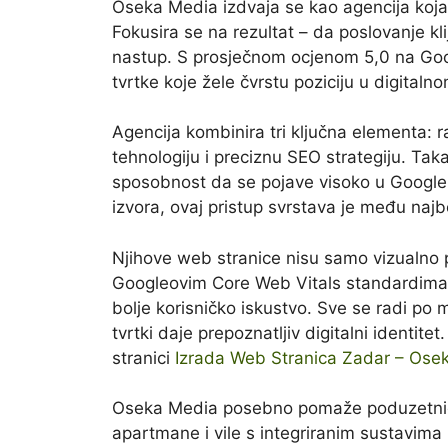
Oseka Media izdvaja se kao agencija koja
Fokusira se na rezultat – da poslovanje klij
nastup. S prosječnom ocjenom 5,0 na Goog
tvrtke koje žele čvrstu poziciju u digitaln
Agencija kombinira tri ključna elementa: 
tehnologiju i preciznu SEO strategiju. Tak
sposobnost da se pojave visoko u Google 
izvora, ovaj pristup svrstava je među najb
Njihove web stranice nisu samo vizualno p
Googleovim Core Web Vitals standardima.
bolje korisničko iskustvo. Sve se radi po 
tvrtki daje prepoznatljiv digitalni identit
stranici
Izrada Web Stranica Zadar – Ose
Oseka Media posebno pomaže poduzetnici
apartmane i vile s integriranim sustavima 