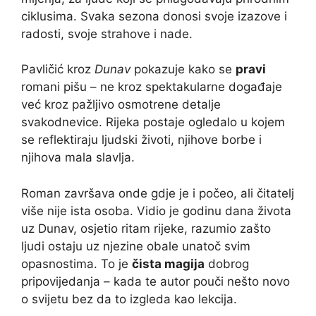
ciklusima. Svaka sezona donosi svoje izazove i
radosti, svoje strahove i nade.
Pavličić kroz
Dunav
pokazuje kako se
pravi
romani pišu – ne kroz spektakularne događaje
već kroz pažljivo osmotrene detalje
svakodnevice. Rijeka postaje ogledalo u kojem
se reflektiraju ljudski životi, njihove borbe i
njihova mala slavlja.
Roman završava onde gdje je i počeo, ali čitatelj
više nije ista osoba. Vidio je godinu dana života
uz Dunav, osjetio ritam rijeke, razumio zašto
ljudi ostaju uz njezine obale unatoč svim
opasnostima. To je
čista magija
dobrog
pripovijedanja – kada te autor pouči nešto novo
o svijetu bez da to izgleda kao lekcija.