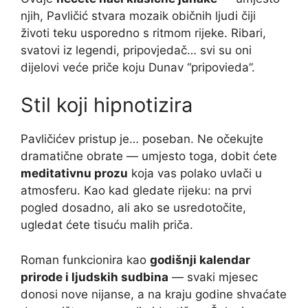
njih, Pavličić stvara mozaik običnih ljudi čiji
životi teku usporedno s ritmom rijeke. Ribari,
svatovi iz legendi, pripovjedač… svi su oni
dijelovi veće priče koju Dunav “pripovieda”.
Stil koji hipnotizira
Pavličićev pristup je… poseban. Ne očekujte
dramatične obrate — umjesto toga, dobit ćete
meditativnu prozu
koja vas polako uvlači u
atmosferu. Kao kad gledate rijeku: na prvi
pogled dosadno, ali ako se usredotočite,
ugledat ćete tisuću malih priča.
Roman funkcionira kao
godišnji kalendar
prirode i ljudskih sudbina
— svaki mjesec
donosi nove nijanse, a na kraju godine shvaćate