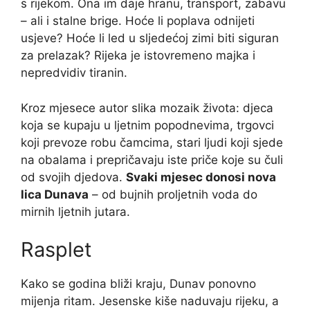
s rijekom. Ona im daje hranu, transport, zabavu
– ali i stalne brige. Hoće li poplava odnijeti
usjeve? Hoće li led u sljedećoj zimi biti siguran
za prelazak? Rijeka je istovremeno majka i
nepredvidiv tiranin.
Kroz mjesece autor slika mozaik života: djeca
koja se kupaju u ljetnim popodnevima, trgovci
koji prevoze robu čamcima, stari ljudi koji sjede
na obalama i prepričavaju iste priče koje su čuli
od svojih djedova.
Svaki mjesec donosi nova
lica Dunava
– od bujnih proljetnih voda do
mirnih ljetnih jutara.
Rasplet
Kako se godina bliži kraju, Dunav ponovno
mijenja ritam. Jesenske kiše naduvaju rijeku, a