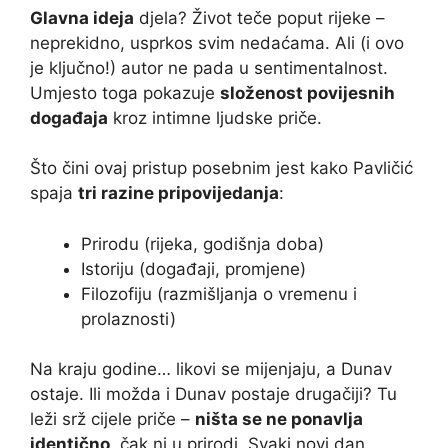
Glavna ideja
djela? Život teče poput rijeke –
neprekidno, usprkos svim nedaćama. Ali (i ovo
je ključno!) autor ne pada u sentimentalnost.
Umjesto toga pokazuje
složenost povijesnih
događaja
kroz intimne ljudske priče.
Što čini ovaj pristup posebnim jest kako Pavličić
spaja
tri razine pripovijedanja
:
Prirodu (rijeka, godišnja doba)
Istoriju (događaji, promjene)
Filozofiju (razmišljanja o vremenu i
prolaznosti)
Na kraju godine… likovi se mijenjaju, a Dunav
ostaje. Ili možda i Dunav postaje drugačiji? Tu
leži srž cijele priče –
ništa se ne ponavlja
identično
, čak ni u prirodi. Svaki novi dan