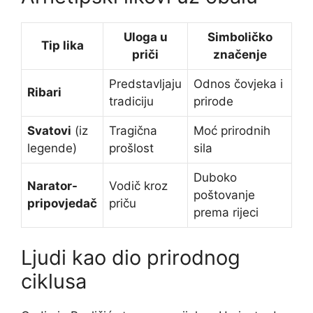
Uloga u
Simboličko
Tip lika
priči
značenje
Predstavljaju
Odnos čovjeka i
Ribari
tradiciju
prirode
Svatovi
(iz
Tragična
Moć prirodnih
legende)
prošlost
sila
Duboko
Narator-
Vodič kroz
poštovanje
pripovjedač
priču
prema rijeci
Ljudi kao dio prirodnog
ciklusa