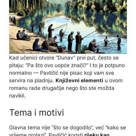
Kad učenici otvore “Dunav” prvi put, često se
pitaju: “Pa što ovo uopće znači?” I to je potpuno
normalno — Pavličić nije pisac koji vam sve
servira na pladnju.
Književni elementi
u ovom
romanu rade drugačije nego što ste možda
navikli.
Tema i motivi
Glavna tema nije “što se dogodilo”, već “kako se
vrijeme prolazi”. Pavličić koristi
rijeku kao