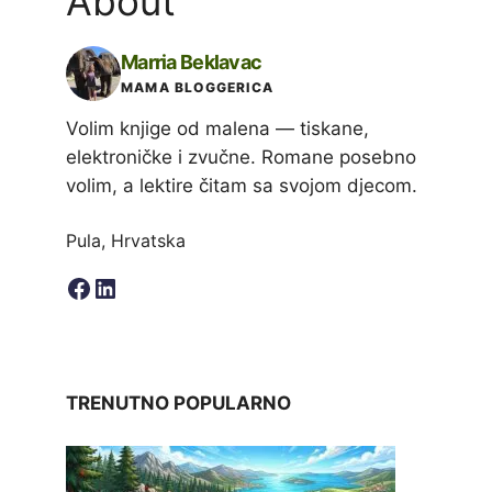
About
Marria Beklavac
MAMA BLOGGERICA
Volim knjige od malena — tiskane,
elektroničke i zvučne. Romane posebno
volim, a lektire čitam sa svojom djecom.
Pula, Hrvatska
Facebook
LinkedIn
TRENUTNO POPULARNO