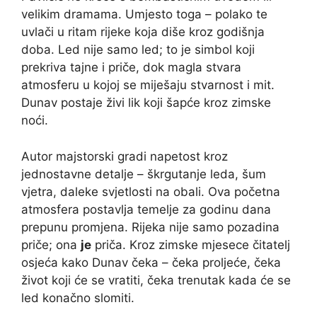
velikim dramama. Umjesto toga – polako te
uvlači u ritam rijeke koja diše kroz godišnja
doba. Led nije samo led; to je simbol koji
prekriva tajne i priče, dok magla stvara
atmosferu u kojoj se miješaju stvarnost i mit.
Dunav postaje živi lik koji šapće kroz zimske
noći.
Autor majstorski gradi napetost kroz
jednostavne detalje – škrgutanje leda, šum
vjetra, daleke svjetlosti na obali. Ova početna
atmosfera postavlja temelje za godinu dana
prepunu promjena. Rijeka nije samo pozadina
priče; ona
je
priča. Kroz zimske mjesece čitatelj
osjeća kako Dunav čeka – čeka proljeće, čeka
život koji će se vratiti, čeka trenutak kada će se
led konačno slomiti.