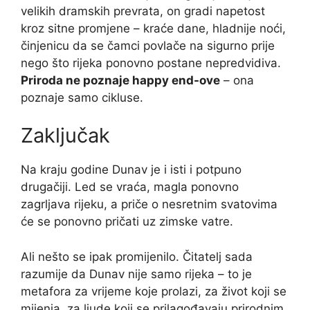
velikih dramskih prevrata, on gradi napetost
kroz sitne promjene – kraće dane, hladnije noći,
činjenicu da se čamci povlače na sigurno prije
nego što rijeka ponovno postane nepredvidiva.
Priroda ne poznaje happy end-ove
– ona
poznaje samo cikluse.
Zaključak
Na kraju godine Dunav je i isti i potpuno
drugačiji. Led se vraća, magla ponovno
zagrljava rijeku, a priče o nesretnim svatovima
će se ponovno pričati uz zimske vatre.
Ali nešto se ipak promijenilo. Čitatelj sada
razumije da Dunav nije samo rijeka – to je
metafora za vrijeme koje prolazi, za život koji se
mijenja, za ljude koji se prilagođavaju prirodnim