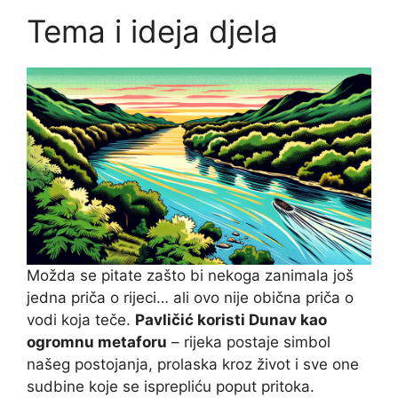
Tema i ideja djela
Možda se pitate zašto bi nekoga zanimala još
jedna priča o rijeci… ali ovo nije obična priča o
vodi koja teče.
Pavličić koristi Dunav kao
ogromnu metaforu
– rijeka postaje simbol
našeg postojanja, prolaska kroz život i sve one
sudbine koje se isprepliću poput pritoka.