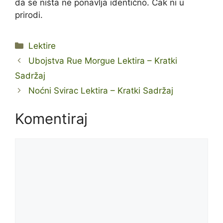
da se ništa ne ponavlja identično. Čak ni u
prirodi.
Kategorije
Lektire
Ubojstva Rue Morgue Lektira – Kratki
Sadržaj
Noćni Svirac Lektira – Kratki Sadržaj
Komentiraj
Komentar