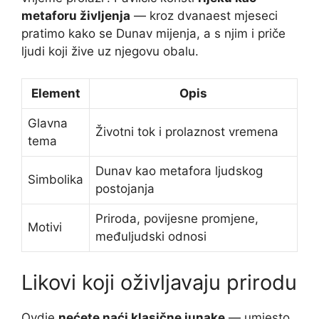
metaforu življenja
— kroz dvanaest mjeseci
pratimo kako se Dunav mijenja, a s njim i priče
ljudi koji žive uz njegovu obalu.
Element
Opis
Glavna
Životni tok i prolaznost vremena
tema
Dunav kao metafora ljudskog
Simbolika
postojanja
Priroda, povijesne promjene,
Motivi
međuljudski odnosi
Likovi koji oživljavaju prirodu
Ovdje
nećete naći klasične junake
— umjesto