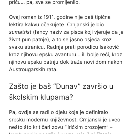
priču… pa, sve se promijenilo.
Ovaj roman iz 1911. godine nije baš tipična
lektira kakvu očekujete. Crnjanski je bio
sumatrist
(fancy naziv za pisca koji vjeruje da je
život pun patnje), a to se jasno osjeća kroz
svaku stranicu. Radnja prati porodicu Isaković
kroz njihovu epsku avanturu… ili bolje reći, kroz
njihovu epsku patnju dok traže novi dom nakon
Austrougarskih rata.
Zašto je baš “Dunav” završio u
školskim klupama?
Pa, ovdje se radi o djelu koje je definiralo
srpsku modernu književnost. Crnjanski je uveo
nešto što kritičari zovu “liričkim prozojem” –