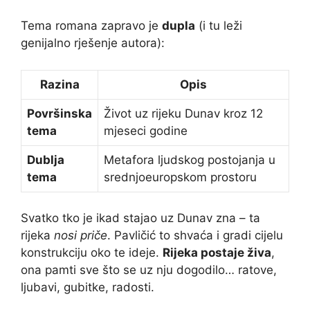
Tema romana zapravo je
dupla
(i tu leži
genijalno rješenje autora):
Razina
Opis
Površinska
Život uz rijeku Dunav kroz 12
tema
mjeseci godine
Dublja
Metafora ljudskog postojanja u
tema
srednjoeuropskom prostoru
Svatko tko je ikad stajao uz Dunav zna – ta
rijeka
nosi priče
. Pavličić to shvaća i gradi cijelu
konstrukciju oko te ideje.
Rijeka postaje živa
,
ona pamti sve što se uz nju dogodilo… ratove,
ljubavi, gubitke, radosti.