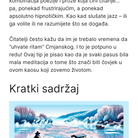
kombinacija poezije i proze koja čini čitanje…
pa, ponekad frustrirajućim, a ponekad
apsolutno hipnotičkim. Kao kad slušate jazz – ili
ga volite ili ne razumijete što se događa.
Čitatelji često kažu da im je trebalo vremena da
“uhvate ritam” Crnjanskog. I to je potpuno u
redu! Ovaj tip je pisao kao da je svaki pasus bila
mala meditacija o tome što znači biti čovjek u
ovom kaosu koji zovemo životom.
Kratki sadržaj