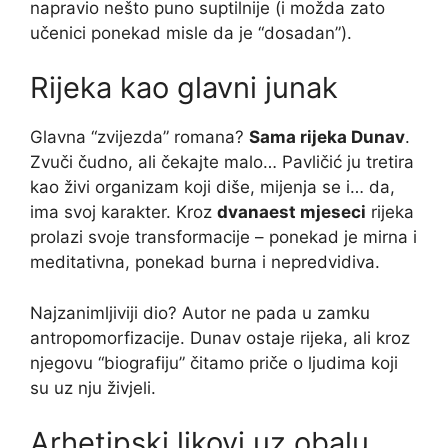
napravio nešto puno suptilnije (i možda zato
učenici ponekad misle da je “dosadan”).
Rijeka kao glavni junak
Glavna “zvijezda” romana?
Sama rijeka Dunav
.
Zvuči čudno, ali čekajte malo… Pavličić ju tretira
kao živi organizam koji diše, mijenja se i… da,
ima svoj karakter. Kroz
dvanaest mjeseci
rijeka
prolazi svoje transformacije – ponekad je mirna i
meditativna, ponekad burna i nepredvidiva.
Najzanimljiviji dio? Autor ne pada u zamku
antropomorfizacije. Dunav ostaje rijeka, ali kroz
njegovu “biografiju” čitamo priče o ljudima koji
su uz nju živjeli.
Arhetipski likovi uz obalu