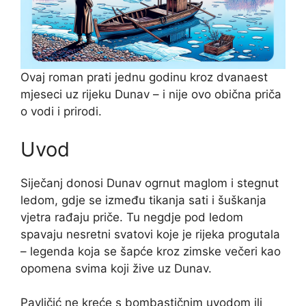
Ovaj roman prati jednu godinu kroz dvanaest
mjeseci uz rijeku Dunav – i nije ovo obična priča
o vodi i prirodi.
Uvod
Siječanj donosi Dunav ogrnut maglom i stegnut
ledom, gdje se između tikanja sati i šuškanja
vjetra rađaju priče. Tu negdje pod ledom
spavaju nesretni svatovi koje je rijeka progutala
– legenda koja se šapće kroz zimske večeri kao
opomena svima koji žive uz Dunav.
Pavličić ne kreće s bombastičnim uvodom ili