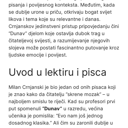
pisanja i povijesnog konteksta. Međutim, kada
se dublje urone u priču, otkrivaju bogat svijet
likova i tema koje su relevantne i danas.
Crnjanskov jedinstveni pristup pripovjedanju čini
“Dunav” djelom koje ostavlja dubok trag u
čitateljevoj svijesti, a razumijevanje njegovih
slojeva može postati fascinantno putovanje kroz
ljudske emocije i povijest.
Uvod u lektiru i pisca
Milan Crnjanski je bio jedan od onih pisaca koji
je znao kako da čitatelju “skrene mozak” – u
najboljem smislu te riječi. Kad su profesori prvi
put spomenuli
“Dunav”
u razredu, većina
učenika je pomislila: “Evo nam još jednog
dosadnog klasika.” Ali čim su zaronili dublje u