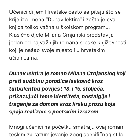
Učenici diljem Hrvatske često se pitaju što se
krije iza imena “Dunav lektira” i zašto je ova
knjiga toliko važna u školskom programu.
Klasično djelo Milana Crnjanski predstavlja
jedan od najvažnijih romana srpske književnosti
koji je našao svoje mjesto i u hrvatskim
učionicama.
Dunav lektira je roman Milana Crnjanslog koji
prati sudbinu porodice Isaković kroz
turbulentnu povijest 18. i 19. stoljeća,
prikazujući teme identiteta, nostalgije i
traganja za domom kroz lirsku prozu koja
spaja realizam s poetskim izrazom.
Mnogi učenici na početku smatraju ovaj roman
teškim za razumijevanje zbog specifičnog stila