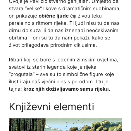
Ovdje je Pavličić stvarno genijalan. Umjesto da
stvara “velike” likove s dramatičnim sudbinama,
on prikazuje
obične ljude
čiji životi teku
paralelno s ritmom rijeke. Ti ljudi nisu tu da nas
dirnu do suza ili da nas iznenadi neočekivanim
obrtima – oni su tu da nam pokažu kako se
život prilagođava prirodnim ciklusima.
Ribari koji se bore s ledenim zimskim uvjetima,
svatovi iz starih legenda koje je rijeka
“progutala” – sve su to simbolične figure koje
ilustriraju naš vječni ples s prirodom. I tu je
tajna:
kroz njih doživljavamo samu rijeku
.
Književni elementi