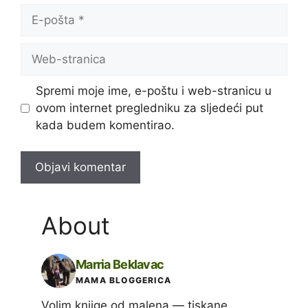
E-
pošta
Web-
stranica
Spremi moje ime, e-poštu i web-stranicu u
ovom internet pregledniku za sljedeći put
kada budem komentirao.
About
Marria Beklavac
MAMA BLOGGERICA
Volim knjige od malena — tiskane,