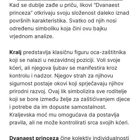
Kad se dublje zađe u priču, likovi “Dvanaest
princeza” otkrivaju svoju složenost daleko iznad
površnih karakteristika. Svatko od njih nosi
određenu simboliku koja čini ovu bajku
vrjednom analize.
Kralj
predstavlja klasičnu figuru oca-zaštitnika
koji se nalazi u nezavidnoj poziciji. Voli svoje
kćeri, ali njegova ljubav se manifestira kroz
kontrolu i nadzor. Njegov strah za njihovu
sigurnost postaje okovi koji sprječavaju njihov
prirodni razvoj. Ovaj lik simbolizira sve roditelje
koji se bore između želje za zaštićivanjem djece
i potrebe da im dopuste samostalnost.
Kraljevska moć mu omogućava da postavlja
pravila, ali ne može kontrolirati srca svojih kćeri.
Dvanaest princeza
čine kolektiv individualnosti