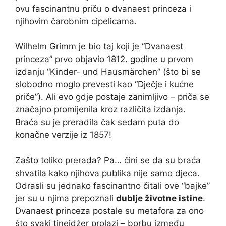
ovu fascinantnu priču o dvanaest princeza i
njihovim čarobnim cipelicama.
Wilhelm Grimm je bio taj koji je “Dvanaest
princeza” prvo objavio 1812. godine u prvom
izdanju “Kinder- und Hausmärchen” (što bi se
slobodno moglo prevesti kao “Dječje i kućne
priče”). Ali evo gdje postaje zanimljivo – priča se
značajno promijenila kroz različita izdanja.
Braća su je preradila čak sedam puta do
konačne verzije iz 1857!
Zašto toliko prerada? Pa… čini se da su braća
shvatila kako njihova publika nije samo djeca.
Odrasli su jednako fascinantno čitali ove “bajke”
jer su u njima prepoznali
dublje životne istine
.
Dvanaest princeza postale su metafora za ono
što svaki tinejdžer prolazi – borbu između