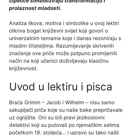
cipelice simboliziraju transformaciju i
prolaznost mladosti.
Analiza likova, motiva i simbolike u ovoj lektiri
otkriva bogat književni svijet koji govori o
univerzalnim temama koje i danas rezoniraju s
mladim čitateljima. Razumijevanje skrivenih
značenja ove priče može potpuno promijeniti
način na koji učenici doživljavaju klasičnu
književnost.
Uvod u lektiru i pisca
Braća Grimm – Jacob i Wilhelm – nisu samo
sakupljači priča koje su naše bake prepričavale
uz ognjište. Oni su bili pravi jezikoslovni
detektivi koji su putovali po njemačkim selima
početkom 19. stoljeća… i upravo su tako našli