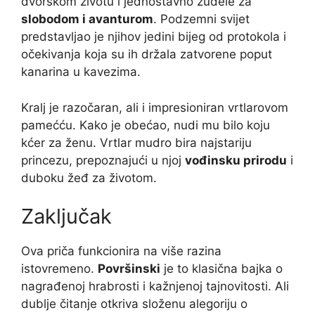
dvorskom životu i jednostavno žuđele za
slobodom i avanturom
. Podzemni svijet
predstavljao je njihov jedini bijeg od protokola i
očekivanja koja su ih držala zatvorene poput
kanarina u kavezima.
Kralj je razočaran, ali i impresioniran vrtlarovom
pamećću. Kako je obećao, nudi mu bilo koju
kćer za ženu. Vrtlar mudro bira najstariju
princezu, prepoznajući u njoj
vođinsku prirodu
i
duboku žeđ za životom.
Zaključak
Ova priča funkcionira na više razina
istovremeno.
Površinski
je to klasična bajka o
nagrađenoj hrabrosti i kažnjenoj tajnovitosti. Ali
dublje čitanje otkriva složenu alegoriju o