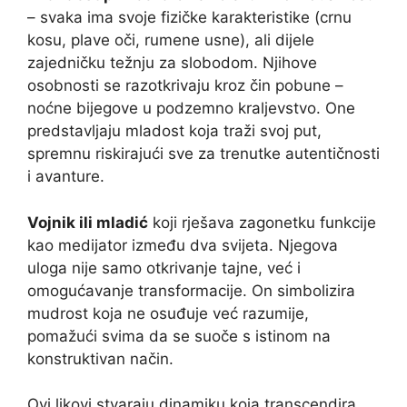
– svaka ima svoje fizičke karakteristike (crnu
kosu, plave oči, rumene usne), ali dijele
zajedničku težnju za slobodom. Njihove
osobnosti se razotkrivaju kroz čin pobune –
noćne bijegove u podzemno kraljevstvo. One
predstavljaju mladost koja traži svoj put,
spremnu riskirajući sve za trenutke autentičnosti
i avanture.
Vojnik ili mladić
koji rješava zagonetku funkcije
kao medijator između dva svijeta. Njegova
uloga nije samo otkrivanje tajne, već i
omogućavanje transformacije. On simbolizira
mudrost koja ne osuđuje već razumije,
pomažući svima da se suoče s istinom na
konstruktivan način.
Ovi likovi stvaraju dinamiku koja transcendira