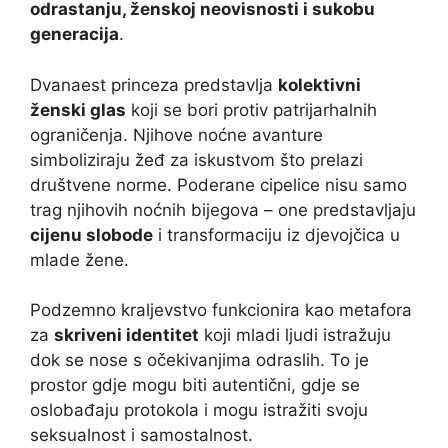
odrastanju, ženskoj neovisnosti i sukobu
generacija
.
Dvanaest princeza predstavlja
kolektivni
ženski glas
koji se bori protiv patrijarhalnih
ograničenja. Njihove noćne avanture
simboliziraju žeđ za iskustvom što prelazi
društvene norme. Poderane cipelice nisu samo
trag njihovih noćnih bijegova – one predstavljaju
cijenu slobode
i transformaciju iz djevojčica u
mlade žene.
Podzemno kraljevstvo funkcionira kao metafora
za
skriveni identitet
koji mladi ljudi istražuju
dok se nose s očekivanjima odraslih. To je
prostor gdje mogu biti autentični, gdje se
oslobađaju protokola i mogu istražiti svoju
seksualnost i samostalnost.