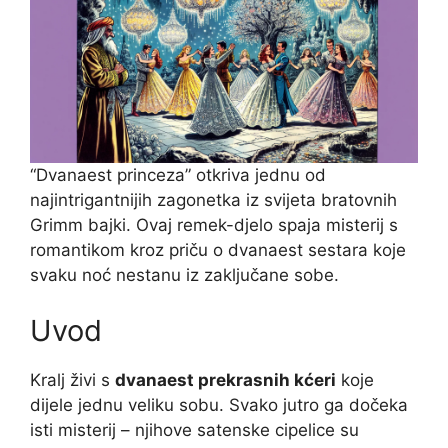
“Dvanaest princeza” otkriva jednu od
najintrigantnijih zagonetka iz svijeta bratovnih
Grimm bajki. Ovaj remek-djelo spaja misterij s
romantikom kroz priču o dvanaest sestara koje
svaku noć nestanu iz zaključane sobe.
Uvod
Kralj živi s
dvanaest prekrasnih kćeri
koje
dijele jednu veliku sobu. Svako jutro ga dočeka
isti misterij – njihove satenske cipelice su