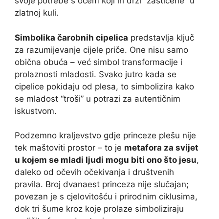
svoje potrebe s ocem koji ih drži “zaštićene” u
zlatnoj kuli.
Simbolika čarobnih cipelica
predstavlja ključ
za razumijevanje cijele priče. One nisu samo
obična obuća – već simbol transformacije i
prolaznosti mladosti. Svako jutro kada se
cipelice pokidaju od plesa, to simbolizira kako
se mladost “troši” u potrazi za autentičnim
iskustvom.
Podzemno kraljevstvo gdje princeze plešu nije
tek maštoviti prostor – to je
metafora za svijet
u kojem se mladi ljudi mogu biti ono što jesu
,
daleko od očevih očekivanja i društvenih
pravila. Broj dvanaest princeza nije slučajan;
povezan je s cjelovitošću i prirodnim ciklusima,
dok tri šume kroz koje prolaze simboliziraju