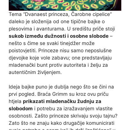
Tema “Dvanaest princeza, Čarobne cipelice”
daleko je složenija od one tipične bajke o
plesovima i avanturama. U središtu priče stoji
sukob između dužnosti i osobne slobode
–
nešto s čime se svaki tinejdžer može
poistovjetiti. Princeze nisu samo neposlušne
djevojke koje vole zabavu; one predstavljaju
mladenački bunt protiv autoriteta i želju za
autentičnim življenjem.
Ideja bajke puno je dublja nego što se čini na
prvi pogled. Braća Grimm su kroz ovu priču
htjela
prikazati mladenačku žudnju za
slobodom
i potrebu za izražavanjem vlastite
osobnosti. Zašto princeze skrivaju svoju tajnu?
Zato što ne znaju kako drugačije komunicirati