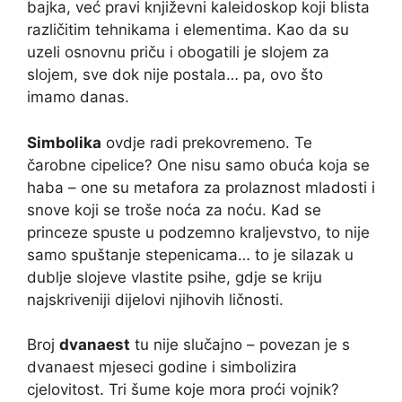
bajka, već pravi književni kaleidoskop koji blista
različitim tehnikama i elementima. Kao da su
uzeli osnovnu priču i obogatili je slojem za
slojem, sve dok nije postala… pa, ovo što
imamo danas.
Simbolika
ovdje radi prekovremeno. Te
čarobne cipelice? One nisu samo obućа koja se
habа – one su metafora za prolaznost mladosti i
snove koji se troše noćа za noću. Kad se
princeze spuste u podzemno kraljevstvo, to nije
samo spuštanje stepenicama… to je silazak u
dublje slojeve vlastite psihe, gdje se kriju
najskriveniji dijelovi njihovih ličnosti.
Broj
dvanaest
tu nije slučajno – povezan je s
dvanaest mjeseci godine i simbolizira
cjelovitost. Tri šume koje morа proći vojnik?