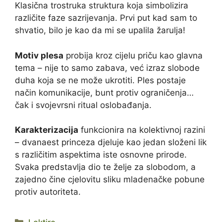
Klasična trostruka struktura koja simbolizira
različite faze sazrijevanja. Prvi put kad sam to
shvatio, bilo je kao da mi se upalila žarulja!
Motiv plesa
probija kroz cijelu priču kao glavna
tema – nije to samo zabava, već izraz slobode
duha koja se ne može ukrotiti. Ples postaje
način komunikacije, bunt protiv ograničenja…
čak i svojevrsni ritual oslobađanja.
Karakterizacija
funkcionira na kolektivnoj razini
– dvanaest princeza djeluje kao jedan složeni lik
s različitim aspektima iste osnovne prirode.
Svaka predstavlja dio te želje za slobodom, a
zajedno čine cjelovitu sliku mladenačke pobune
protiv autoriteta.
Kategorije