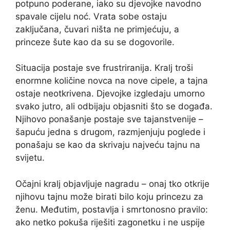
potpuno poderane, iako su djevojke navodno
spavale cijelu noć. Vrata sobe ostaju
zaključana, čuvari ništa ne primjećuju, a
princeze šute kao da su se dogovorile.
Situacija postaje sve frustriranija. Kralj troši
enormne količine novca na nove cipele, a tajna
ostaje neotkrivena. Djevojke izgledaju umorno
svako jutro, ali odbijaju objasniti što se događa.
Njihovo ponašanje postaje sve tajanstvenije –
šapuću jedna s drugom, razmjenjuju poglede i
ponašaju se kao da skrivaju najveću tajnu na
svijetu.
Očajni kralj objavljuje nagradu – onaj tko otkrije
njihovu tajnu može birati bilo koju princezu za
ženu. Međutim, postavlja i smrtonosno pravilo:
ako netko pokuša riješiti zagonetku i ne uspije