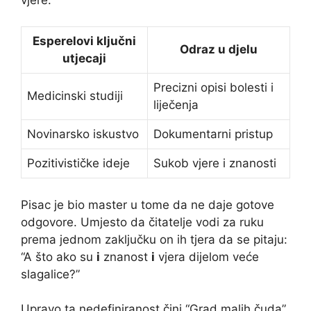
Esperelovi ključni
Odraz u djelu
utjecaji
Precizni opisi bolesti i
Medicinski studiji
liječenja
Novinarsko iskustvo
Dokumentarni pristup
Pozitivističke ideje
Sukob vjere i znanosti
Pisac je bio master u tome da ne daje gotove
odgovore. Umjesto da čitatelje vodi za ruku
prema jednom zaključku on ih tjera da se pitaju:
“A što ako su
i
znanost
i
vjera dijelom veće
slagalice?”
Upravo ta nedefiniranost čini “Grad malih čuda”