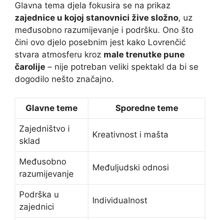
Glavna tema djela fokusira se na prikaz
zajednice u kojoj stanovnici žive složno
, uz
međusobno razumijevanje i podršku. Ono što
čini ovo djelo posebnim jest kako Lovrenčić
stvara atmosferu kroz
male trenutke pune
čarolije
– nije potreban veliki spektakl da bi se
dogodilo nešto značajno.
Glavne teme
Sporedne teme
Zajedništvo i
Kreativnost i mašta
sklad
Međusobno
Međuljudski odnosi
razumijevanje
Podrška u
Individualnost
zajednici