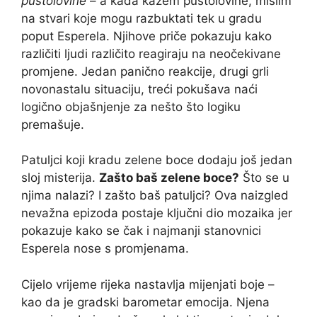
pustolovine
– a kada kažem pustolovine, mislim
na stvari koje mogu razbuktati tek u gradu
poput Esperela. Njihove priče pokazuju kako
različiti ljudi različito reagiraju na neočekivane
promjene. Jedan panično reakcije, drugi grli
novonastalu situaciju, treći pokušava naći
logično objašnjenje za nešto što logiku
premašuje.
Patuljci koji kradu zelene boce dodaju još jedan
sloj misterija.
Zašto baš zelene boce?
Što se u
njima nalazi? I zašto baš patuljci? Ova naizgled
nevažna epizoda postaje ključni dio mozaika jer
pokazuje kako se čak i najmanji stanovnici
Esperela nose s promjenama.
Cijelo vrijeme rijeka nastavlja mijenjati boje –
kao da je gradski barometar emocija. Njena