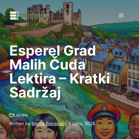
Preskoči
na
Izborni
sadržaj
Esperel Grad
Malih Čuda
Lektira – Kratki
Sadržaj
Lektire
Written by
Marria Beklavac
| 9 rujna, 2025