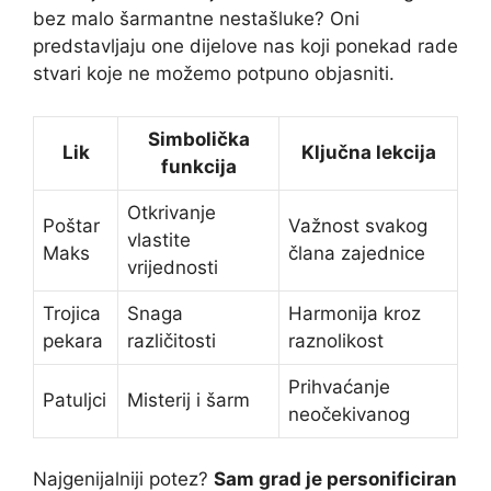
bez malo šarmantne nestašluke? Oni
predstavljaju one dijelove nas koji ponekad rade
stvari koje ne možemo potpuno objasniti.
Simbolička
Lik
Ključna lekcija
funkcija
Otkrivanje
Poštar
Važnost svakog
vlastite
Maks
člana zajednice
vrijednosti
Trojica
Snaga
Harmonija kroz
pekara
različitosti
raznolikost
Prihvaćanje
Patuljci
Misterij i šarm
neočekivanog
Najgenijalniji potez?
Sam grad je personificiran