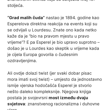
stoljeća.
“Grad malih čuda”
nastao je 1894. godine kao
Esperelova direktna reakcija na events koji su
se odvijali u Lourdesu. Znate ono kada netko
kaže da je “bio na pravom mjestu u pravo
vrijeme”? E pa Esperel je bio upravo suprotno –
došao je u Lourdes kao skeptik u vrijeme kada
je cijela Europa govorila o čudesnim
ozdravljenjima.
Ali ovdje dolazi twist (jer svaki dobar pisac
mora imati svoj twist) – umjesto da jednostavno
ismije vjerska hodočašća Esperel je stvorio
nešto daleko kompleksnije. Njegova knjiga
postala je svojevrsni
most između dvaju
svjetova
: znanstvenog racionalizma i duhovne
vjere.