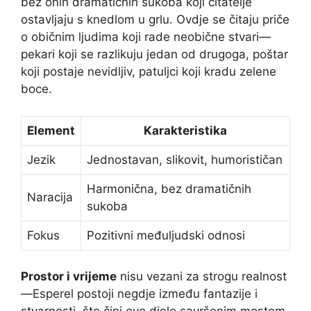
bez onih dramatičnih sukoba koji čitatelje
ostavljaju s knedlom u grlu. Ovdje se čitaju priče
o običnim ljudima koji rade neobične stvari—
pekari koji se razlikuju jedan od drugoga, poštar
koji postaje nevidljiv, patuljci koji kradu zelene
boce.
Element
Karakteristika
Jezik
Jednostavan, slikovit, humorističan
Harmonična, bez dramatičnih
Naracija
sukoba
Fokus
Pozitivni međuljudski odnosi
Prostor i vrijeme
nisu vezani za strogu realnost
—Esperel postoji negdje između fantazije i