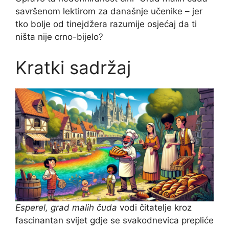
savršenom lektirom za današnje učenike – jer
tko bolje od tinejdžera razumije osjećaj da ti
ništa nije crno-bijelo?
Kratki sadržaj
Esperel, grad malih čuda
vodi čitatelje kroz
fascinantan svijet gdje se svakodnevica prepliće