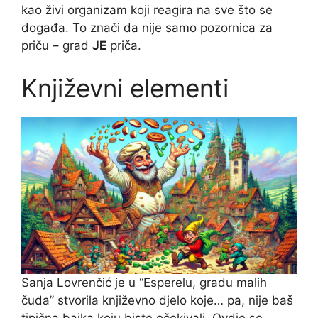
kao živi organizam koji reagira na sve što se
događa. To znači da nije samo pozornica za
priču – grad
JE
priča.
Književni elementi
Sanja Lovrenčić je u “Esperelu, gradu malih
čuda” stvorila književno djelo koje… pa, nije baš