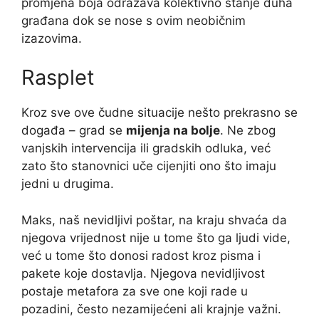
promjena boja odražava kolektivno stanje duha
građana dok se nose s ovim neobičnim
izazovima.
Rasplet
Kroz sve ove čudne situacije nešto prekrasno se
događa – grad se
mijenja na bolje
. Ne zbog
vanjskih intervencija ili gradskih odluka, već
zato što stanovnici uče cijenjiti ono što imaju
jedni u drugima.
Maks, naš nevidljivi poštar, na kraju shvaća da
njegova vrijednost nije u tome što ga ljudi vide,
već u tome što donosi radost kroz pisma i
pakete koje dostavlja. Njegova nevidljivost
postaje metafora za sve one koji rade u
pozadini, često nezamijećeni ali krajnje važni.