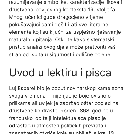
razumijevanje simbolike, karakterizacije likova i
društveno-povijesnog konteksta 19. stoljeća.
Mnogi učenici gube dragocjeno vrijeme
pokušavajući sami dešifrirati sve literarne
elemente koji su ključni za uspješno rješavanje
maturalnih pitanja. Otkrijte kako sistematski
pristup analizi ovog djela može pretvoriti vaš
strah od ispita u sigurnost i odlične ocjene.
Uvod u lektiru i pisca
Luj Esperel bio je poput novinarskog kameleona
svoga vremena – mijenjao je boje ovisno o
prilikama ali uvijek je zadržao oštar pogled na
društvene kontraste. Rođen 1868. godine u
francuskoj obitelji intelektualaca pisac je
odrastao u atmosferi političkih prevrata i
znanstvenih otkrića koja su obilježila kraj 19.