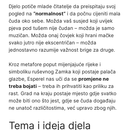
Djelo potiče mlade čitatelje da preispitaju svoj
pogled na
“normalnost”
i da počnu cijeniti mala
čuda oko sebe. Možda vaš susjed koji uvijek
pjeva pod tušem nije čudan – možda je samo
muzičan. Možda onaj čovjek koji hrani mačke
svako jutro nije ekscentričan – možda
jednostavno razumije važnost brige za druge.
Kroz metafore poput mijenjajuće rijeke i
simboliku ruševnog Zamka koji postaje palača
glazbe, Esperel nas uči da se
promjene ne
treba bojati
– treba ih prihvatiti kao priliku za
rast. Grad na kraju postaje mjesto gdje svatko
može biti ono što jest, gdje se čuda događaju
ne unatoč različitostima, već upravo zbog njih.
Tema i ideja djela