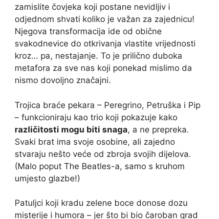
zamislite čovjeka koji postane nevidljiv i
odjednom shvati koliko je važan za zajednicu!
Njegova transformacija ide od obične
svakodnevice do otkrivanja vlastite vrijednosti
kroz… pa, nestajanje. To je prilično duboka
metafora za sve nas koji ponekad mislimo da
nismo dovoljno značajni.
Trojica braće pekara – Peregrino, Petruška i Pip
– funkcioniraju kao trio koji pokazuje kako
različitosti mogu biti snaga
, a ne prepreka.
Svaki brat ima svoje osobine, ali zajedno
stvaraju nešto veće od zbroja svojih dijelova.
(Malo poput The Beatles-a, samo s kruhom
umjesto glazbe!)
Patuljci koji kradu zelene boce donose dozu
misterije i humora – jer što bi bio čaroban grad