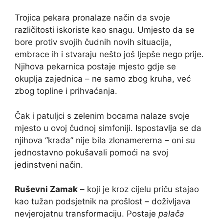
Trojica pekara pronalaze način da svoje
različitosti iskoriste kao snagu. Umjesto da se
bore protiv svojih čudnih novih situacija,
embrace ih i stvaraju nešto još ljepše nego prije.
Njihova pekarnica postaje mjesto gdje se
okuplja zajednica – ne samo zbog kruha, već
zbog topline i prihvaćanja.
Čak i patuljci s zelenim bocama nalaze svoje
mjesto u ovoj čudnoj simfoniji. Ispostavlja se da
njihova “krađa” nije bila zlonamererna – oni su
jednostavno pokušavali pomoći na svoj
jedinstveni način.
Ruševni Zamak
– koji je kroz cijelu priču stajao
kao tužan podsjetnik na prošlost – doživljava
nevjerojatnu transformaciju. Postaje
palača