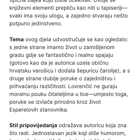
tipična bajka koju biste očekivali. Ovdje se
književni elementi prepliću kao niti u tapiseriji—
svaki ima svoju ulogu, a zajedno stvaraju nešto
potpuno jedinstveno.
Tema
ovog djela udvostručuje se kao ogledalo:
s jedne strane imamo život u zamišljenom
gradu gdje se fantastično i realno spajaju
(gotovo kao da je autorica uzela običnu
hrvatsku varošicu i dodala šepuricu čarolije), a s
druge strane dublje poruke o zajedništvu i
prihvaćanju različitosti. Lovrenčić ne guraju
moralnu pouku čitateljima u lice—umjesto toga,
poruke se izvlače prirodno kroz život
Esperelovih stanovnika.
Stil pripovijedanja
odražava autoricu koja zna
što radi. Jednostavan jezik koji
diše
humorom,