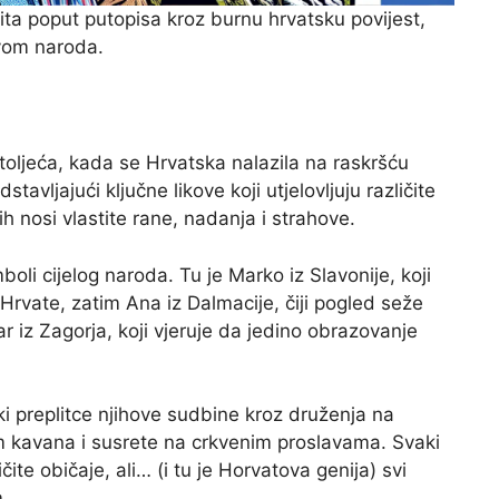
čita poput putopisa kroz burnu hrvatsku povijest,
tvom naroda.
toljeća, kada se Hrvatska nalazila na raskršću
stavljajući ključne likove koji utjelovljuju različite
ih nosi vlastite rane, nadanja i strahove.
boli cijelog naroda. Tu je Marko iz Slavonije, koji
 Hrvate, zatim Ana iz Dalmacije, čiji pogled seže
 iz Zagorja, koji vjeruje da jedino obrazovanje
i preplitce njihove sudbine kroz druženja na
 kavana i susrete na crkvenim proslavama. Svaki
čite običaje, ali… (i tu je Horvatova genija) svi
.