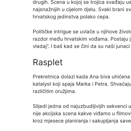
drugih. Scena u kojoj se trojica svađaju 
najsnažnijih u cijelom djelu. Svaki brani s
hrvatskog jedinstva polako cepa.
Političke intrigue se uvlače u njihove život
razdor među hrvatskim vođama. Postaju jas
vladaj”. I baš kad se čini da su naši junac
Rasplet
Prekretnica dolazi kada Ana biva uhićena 
katalyst koji spaja Marka i Petra. Shvaćaju
različitim oružjima.
Slijedi jedna od najuzbudljivijih sekvenci 
nije akcijska scena kakve viđamo u filmovi
kroz mjesece planiranja i sakupljanja save