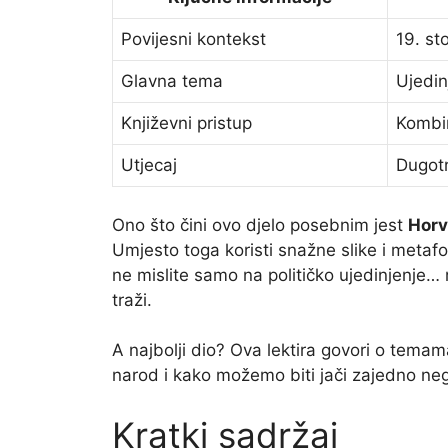
Povijesni kontekst
19. st
Glavna tema
Ujedin
Književni pristup
Kombin
Utjecaj
Dugotr
Ono što čini ovo djelo posebnim jest
Horv
Umjesto toga koristi snažne slike i metafo
ne mislite samo na političko ujedinjenje… 
traži.
A najbolji dio? Ova lektira govori o tema
narod i kako možemo biti jači zajedno ne
Kratki sadržaj