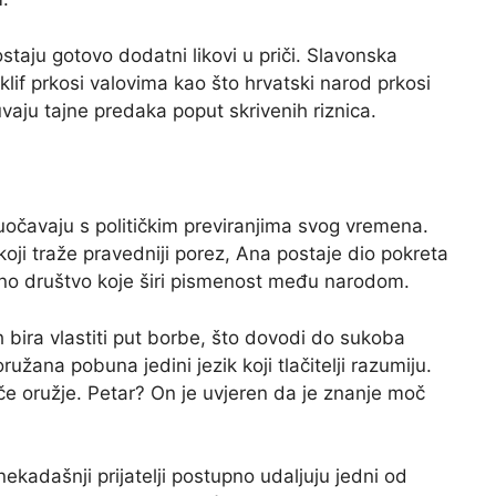
staju gotovo dodatni likovi u priči. Slavonska
lif prkosi valovima kao što hrvatski narod prkosi
vaju tajne predaka poput skrivenih riznica.
suočavaju s političkim previranjima svog vremena.
oji traže pravedniji porez, Ana postaje dio pokreta
ajno društvo koje širi pismenost među narodom.
ih bira vlastiti put borbe, što dovodi do sukoba
žana pobuna jedini jezik koji tlačitelji razumiju.
če oružje. Petar? On je uvjeren da je znanje moč
nekadašnji prijatelji postupno udaljuju jedni od