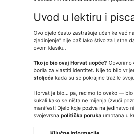
Uvod u lektiru i pisc
Ovo djelo često zastrašuje učenike već na 
zjedinjenje” nije baš lako štivo za ljetne d
ovom klasiku.
Tko je bio ovaj Horvat uopće?
Govorimo o
borila za vlastiti identitet. Nije to bilo v
stoljeća
kada su se pokrajine tražile svo
Horvat je bio… pa, recimo to ovako — bio
kukali kako se ništa ne mijenja (zvuči pozn
manifest! Djelo koje poziva na jedinstvo nij
svojevrsna
politička poruka
umotana u knj
Ključne informacije