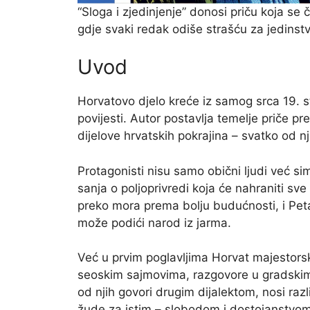
“Sloga i zjedinjenje” donosi priču koja se 
gdje svaki redak odiše strašću za jedins
Uvod
Horvatovo djelo kreće iz samog srca 19. s
povijesti. Autor postavlja temelje priče pred
dijelove hrvatskih pokrajina – svatko od nj
Protagonisti nisu samo obični ljudi već sim
sanja o poljoprivredi koja će nahraniti sve
preko mora prema bolju budućnosti, i Petar
može podići narod iz jarma.
Već u prvim poglavljima Horvat majestorsk
seoskim sajmovima, razgovore u gradskim
od njih govori drugim dijalektom, nosi razli
žude za istim – slobodom i dostojanstvom