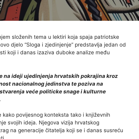
njem složenih tema u lektiri koja spaja patriotske
vo djelo “Sloga i zjedinjenje” predstavlja jedan od
osti koji i danas izaziva duboke analize među
e na ideji ujedinjenja hrvatskih pokrajina kroz
žnost nacionalnog jedinstva te poziva na
stvarenja veće politicke snage i kulturne
.
e kako povijesnog konteksta tako i književnih
je svojih ideja. Njegova vizija hrvatskog
ag na generacije čitatelja koji se i danas susreću
ti.