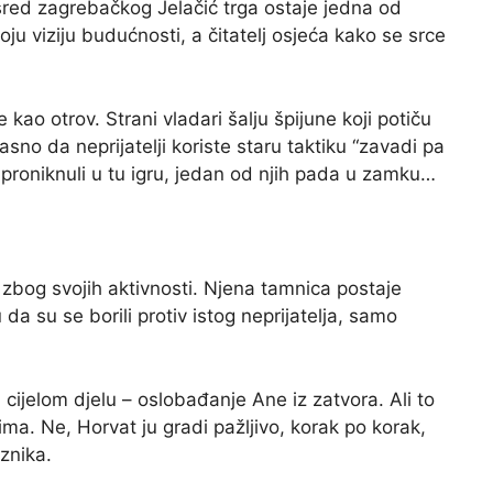
usred zagrebačkog Jelačić trga ostaje jedna od
voju viziju budućnosti, a čitatelj osjeća kako se srce
e kao otrov. Strani vladari šalju špijune koji potiču
no da neprijatelji koriste staru taktiku “zavadi pa
i proniknuli u tu igru, jedan od njih pada u zamku…
zbog svojih aktivnosti. Njena tamnica postaje
 da su se borili protiv istog neprijatelja, samo
u cijelom djelu – oslobađanje Ane iz zatvora. Ali to
ma. Ne, Horvat ju gradi pažljivo, korak po korak,
znika.