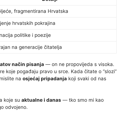
oljeće, fragmentirana Hrvatska
jenje hrvatskih pokrajina
acija politike i poezije
ajan na generacije čitatelja
atov način pisanja
— on ne propovijeda s visoka.
re koje pogađaju pravo u srce. Kada čitate o “slozi”
mislite na
osjećaj pripadanja
koji svaki od nas
ma koje su
aktualne i danas
— tko smo mi kao
go odvojeno.