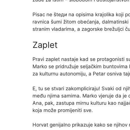
Pisac ne šteди na opisima krajolika koji po
ravnica šumi žitom obećanja, dalmatinski k
stranim vladarima, a zagorske brežuljci ču
Zaplet
Pravi zaplet nastaje kad se protagonisti 
Marko se pridružuje seljačkim buntovima k
za kulturnu autonomiju, a Petar osniva t
E, tu se stvari zakompliciraju! Svaki od nj
među njima samima. Marko vjeruje da je oru
Ana, pak, zastupa mirnu kulturu kao najja
koja može promijeniti sve.
Horvat genijalno prikazuje kako se njihov 