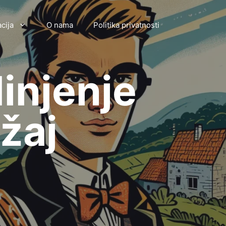
cija
O nama
Politika privatnosti
injenje
ržaj