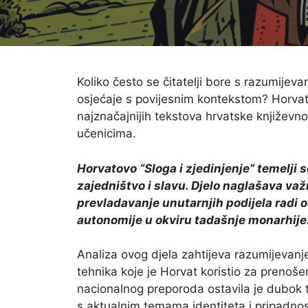
Koliko često se čitatelji bore s razumijeva
osjećaje s povijesnim kontekstom? Horvato
najznačajnijih tekstova hrvatske književn
učenicima.
Horvatovo “Sloga i zjedinjenje” temelji s
zajedništvo i slavu. Djelo naglašava va
prevladavanje unutarnjih podijela radi o
autonomije u okviru tadašnje monarhije
Analiza ovog djela zahtijeva razumijevanj
tehnika koje je Horvat koristio za prenošen
nacionalnog preporoda ostavila je dubok tr
s aktualnim temama identiteta i pripadnos