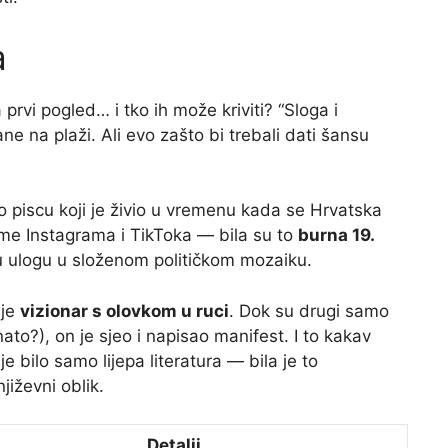
a
prvi pogled… i tko ih može kriviti? “Sloga i
ane na plaži. Ali evo zašto bi trebali dati šansu
 piscu koji je živio u vremenu kada se Hrvatska
rijeme Instagrama i TikToka — bila su to
burna 19.
ju ulogu u složenom političkom mozaiku.
 je
vizionar s olovkom u ruci
. Dok su drugi samo
ato?), on je sjeo i napisao manifest. I to kakav
e bilo samo lijepa literatura — bila je to
iževni oblik.
Detalji