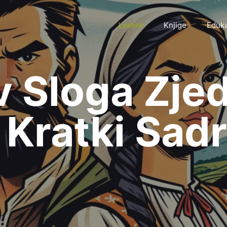
Lektire
Knjige
Eduka
 Sloga Zjed
– Kratki Sad