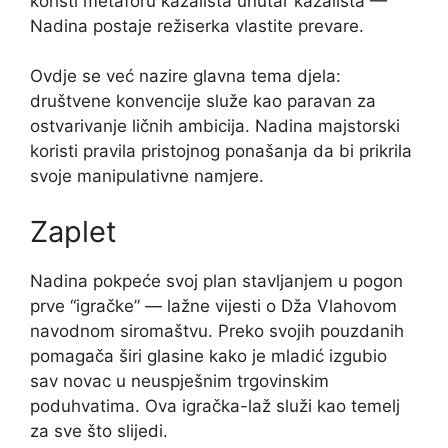
koristi metaforu kazališta unutar kazališta —
Nadina postaje režiserka vlastite prevare.
Ovdje se već nazire glavna tema djela:
društvene konvencije služe kao paravan za
ostvarivanje ličnih ambicija. Nadina majstorski
koristi pravila pristojnog ponašanja da bi prikrila
svoje manipulativne namjere.
Zaplet
Nadina pokреće svoj plan stavljanjem u pogon
prve “igračke” — lažne vijesti o Dža Vlahovom
navodnom siromaštvu. Preko svojih pouzdanih
pomagača širi glasine kako je mladić izgubio
sav novac u neuspješnim trgovinskim
poduhvatima. Ova igračka-laž služi kao temelj
za sve što slijedi.