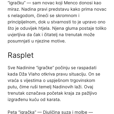
“igračku” — sam novac koji Menco donosi kao
miraz. Nadina pravi predstavu kako prima novac
s nelagodom, čineći se skromnom i
principijelnom, dok u stvarnosti to je upravo ono
što je oduvijek htjela. Njena gluma postaje toliko
uvjerljiva da čak i čitatelj na trenutak može
posumnjati u njezine motive.
Rasplet
Sve Nadinine “igračke” počinju se raspadati
kada Dža Vlaho otkriva pravu situaciju. On se
vraća s vijestima o uspješnom trgovinskom
putu, čime ruši temelj Nadinovih laži. Ovaj
trenutak označava početak kraja za pažljivo
izgrađenu kuću od karata.
Peta “igračka” — Djuličina suza i molbe —