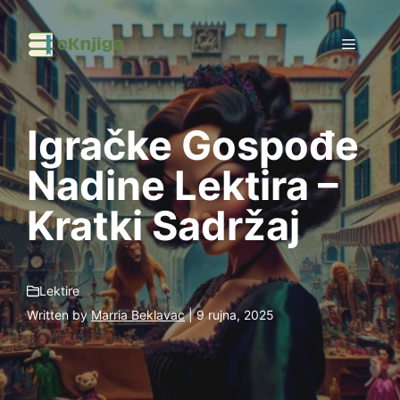
Preskoči
na
Izborni
sadržaj
Igračke Gospođe
Nadine Lektira –
Kratki Sadržaj
Lektire
Written by
Marria Beklavac
| 9 rujna, 2025