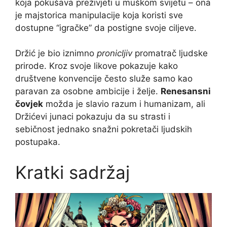
koja pokušava preživjeti u muškom svijetu – ona
je majstorica manipulacije koja koristi sve
dostupne “igračke” da postigne svoje ciljeve.
Držić je bio iznimno
pronicljiv
promatrač ljudske
prirode. Kroz svoje likove pokazuje kako
društvene konvencije često služe samo kao
paravan za osobne ambicije i želje.
Renesansni
čovjek
možda je slavio razum i humanizam, ali
Držićevi junaci pokazuju da su strasti i
sebičnost jednako snažni pokretači ljudskih
postupaka.
Kratki sadržaj