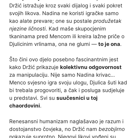
Držić istražuje kroz svaki dijalog i svaki pokret
svojih likova. Nadina ne koristi igračke samo
kao alate prevare; one su postale
produžetak
njezine ličnosti
. Kad maše skupocjenim
tkaninama pred Mencom ili kreira lažne priče o
Djulicinim vrlinama, ona ne glumi —
to je ona
.
Što čini ovo djelo posebno fascinantnim jest
kako Držić prikazuje
kolektivnu odgovornost
za manipulaciju. Nije samo Nadina krivac…
Menco svjesno igra svoju ulogu, Djulica šuti kad
bi trebala progovoriti, a čak i posluga sudjeluje
u predstavi. Svi su
suučesnici u toj
chaordovini
.
Renesansni humanizam naglašavao je razum i
dostojanstvo čovjeka, no Držić nam
bezobjirno
pokazuje suprotno. Njegovi likovi vođeni su