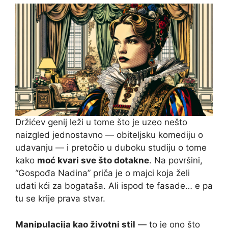
Držićev genij leži u tome što je uzeo nešto
naizgled jednostavno — obiteljsku komediju o
udavanju — i pretočio u duboku studiju o tome
kako
moć kvari sve što dotakne
. Na površini,
“Gospođa Nadina” priča je o majci koja želi
udati kći za bogataša. Ali ispod te fasade… e pa
tu se krije prava stvar.
Manipulacija kao životni stil
— to je ono što