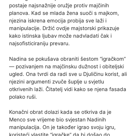
postaje najsnažnije oružje protiv majčinih
planova. Kad se mlada žena suoči s majkom,
njezina iskrena emocija probija sve laži i
manipulacije. Držić ovdje majstorski prikazuje
kako istinska ljubav može nadvladati čak i
najsofisticiraniju prevaru.
Nadina se pokušava obraniti šestom “igračkom”
— pozivanjem na majčinsku dužnost i obiteljski
ugled. Ona tvrdi da radi sve u Djuličinu korist, ali
njezini argumenti zvuče šuplje u svjetlu
otkrivenih laži. Čitatelj vidi kako se njena fasada
polako ruši.
Konačni obrat dolazi kada se otkriva da je
Menco sve vrijeme bio svjestan Nadinih
manipulacija. On je također igrao svoju igru,
koristeći vlastite “igračke” da bi došao do