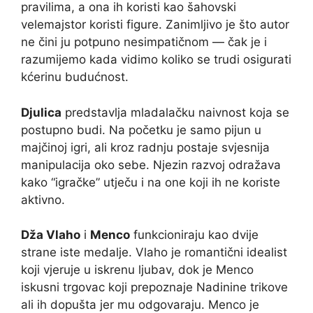
pravilima, a ona ih koristi kao šahovski
velemajstor koristi figure. Zanimljivo je što autor
ne čini ju potpuno nesimpatičnom — čak je i
razumijemo kada vidimo koliko se trudi osigurati
kćerinu budućnost.
Djulica
predstavlja mladalačku naivnost koja se
postupno budi. Na početku je samo pijun u
majčinoj igri, ali kroz radnju postaje svjesnija
manipulacija oko sebe. Njezin razvoj odražava
kako “igračke” utječu i na one koji ih ne koriste
aktivno.
Dža Vlaho
i
Menco
funkcioniraju kao dvije
strane iste medalje. Vlaho je romantični idealist
koji vjeruje u iskrenu ljubav, dok je Menco
iskusni trgovac koji prepoznaje Nadinine trikove
ali ih dopušta jer mu odgovaraju. Menco je