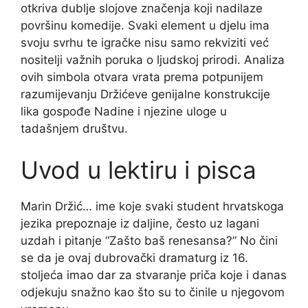
otkriva dublje slojove značenja koji nadilaze
površinu komedije. Svaki element u djelu ima
svoju svrhu te igračke nisu samo rekviziti već
nositelji važnih poruka o ljudskoj prirodi. Analiza
ovih simbola otvara vrata prema potpunijem
razumijevanju Držićeve genijalne konstrukcije
lika gospođe Nadine i njezine uloge u
tadašnjem društvu.
Uvod u lektiru i pisca
Marin Držić… ime koje svaki student hrvatskoga
jezika prepoznaje iz daljine, često uz lagani
uzdah i pitanje “Zašto baš renesansa?” No čini
se da je ovaj dubrovački dramaturg iz 16.
stoljeća imao dar za stvaranje priča koje i danas
odjekuju snažno kao što su to činile u njegovom