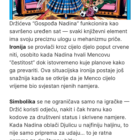
Držićeva “Gospođa Nadina” funkcionira kao
savršeno uređen sat — svaki književni element
ima svoju preciznu ulogu u mehanizmu priče.
Ironija
se provlači kroz cijelo djelo poput crvene
niti, osobito kada Nadina hvali Mencovu
“čestitost” dok istovremeno kuje planove kako
ga prevariti. Ova situacijska ironija postaje još
snažnija kada se otkrije da je Menco cijelo
vrijeme bio svjestan njenih namjera.
Simbolika
se ne ograničava samo na igračke —
Držić koristi odjeću, nakit i čak hranu kao
kodove za društveni status i skrivene namjere.
Kada Nadina oblači Djulicu u najfiniju haljinu, to
nije samo priprema za udaju… to je ratna