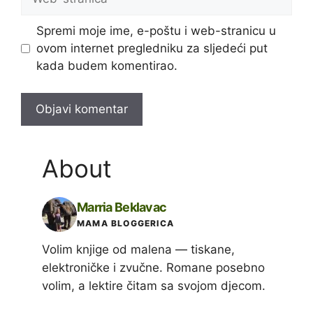
stranica
Spremi moje ime, e-poštu i web-stranicu u
ovom internet pregledniku za sljedeći put
kada budem komentirao.
About
Marria Beklavac
MAMA BLOGGERICA
Volim knjige od malena — tiskane,
elektroničke i zvučne. Romane posebno
volim, a lektire čitam sa svojom djecom.