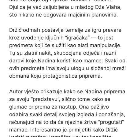
Djulica je već zaljubljena u mladog Dža Vlaha,
što nikako ne odgovara majčinim planovima.
Držić odmah postavlja temelje za igru prevare
kroz uvođenje ključnih “igračaka” — to jest
predmeta koji će služiti kao alati manipulacije.
Tu su zlatni nakit, skupocjena odjeća i razni
darovi koje Nadina koristi kao mamce. Svaki od
ovih predmeta ima svoju ulogu u složenoj mreži
obmana koju protagonistica priprema.
Autor vješto prikazuje kako se Nadina priprema
za svoju “predstavu”, slično tome kako se
glumac priprema za nastup. Ona pažljivo
odabira svaki detalj svojeg izgleda i ponašanja,
računajući na to da će njezine žrtve “progutati”
mamac. Interesantno je primijetiti kako Držić