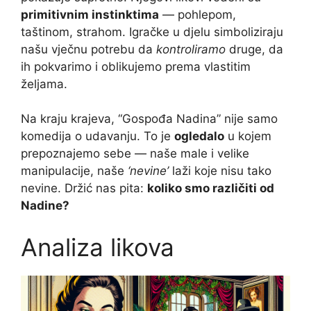
primitivnim instinktima
— pohlepom,
taštinom, strahom. Igračke u djelu simboliziraju
našu vječnu potrebu da
kontroliramo
druge, da
ih pokvarimo i oblikujemo prema vlastitim
željama.
Na kraju krajeva, “Gospođa Nadina” nije samo
komedija o udavanju. To je
ogledalo
u kojem
prepoznajemo sebe — naše male i velike
manipulacije, naše
‘nevine’
laži koje nisu tako
nevine. Držić nas pita:
koliko smo različiti od
Nadine?
Analiza likova