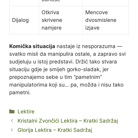
Otkriva
Mencove
Dijalog
skrivene
dvosmislene
namjere
izjave
Komička situacija
nastaje iz nesporazuma —
svatko misli da manipulira ostale, a zapravo svi
sudjeluju u istoj predstavi. Držić tako stvara
situaciju gdje je smijeh gorko-sladak, jer
prepoznajemo sebe u tim “pametnim”
manipulatorima koji su… pa, možda i nisu tako
pametni.
Kategorije
Lektire
Kristalni Zvončići Lektira – Kratki Sadržaj
Glorija Lektira – Kratki Sadržaj