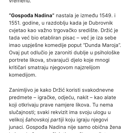
vremenu.
“Gospođa Nadina”
nastala je između 1549. i
1551. godine, u razdoblju kada je Dubrovnik
cvjetao kao važno trgovačko središte. Držić je
tada već bio etabliran pisac – već je iza sebe
imao uspješne komedije poput “Dunda Maroja”.
Ovaj put odlučio je zaroniti dublje u psihološke
portrete likova, stvarajući djelo koje mnogi
kritičari smatraju njegovom najzrelijom
komedijom.
Zanimljivo je kako Držić koristi svakodnevne
predmete – igračke, odjeću, nakit – kao alate
koji otkrivaju prave namjere likova. Tu nema
slučajnosti; svaki rekvizit ima svoju ulogu u
velikoj
šahovskoj partiji
koju igraju njegovi
junaci. Gospođa Nadina nije samo obična žena