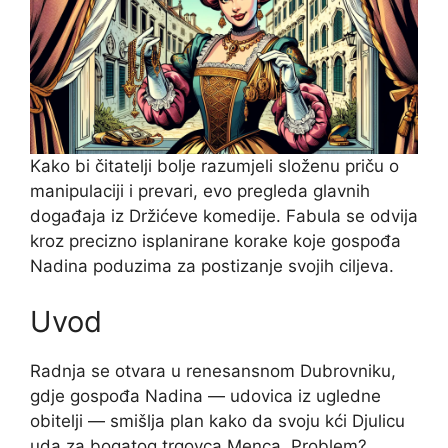
Kako bi čitatelji bolje razumjeli složenu priču o
manipulaciji i prevari, evo pregleda glavnih
događaja iz Držićeve komedije. Fabula se odvija
kroz precizno isplanirane korake koje gospođa
Nadina poduzima za postizanje svojih ciljeva.
Uvod
Radnja se otvara u renesansnom Dubrovniku,
gdje gospođa Nadina — udovica iz ugledne
obitelji — smišlja plan kako da svoju kći Djulicu
uda za bogatog trgovca Menca. Problem?