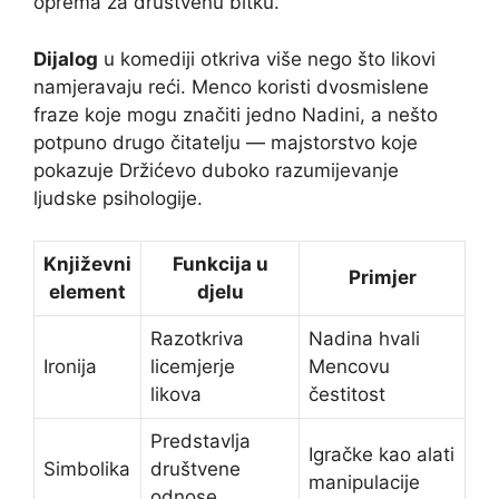
oprema za društvenu bitku.
Dijalog
u komediji otkriva više nego što likovi
namjeravaju reći. Menco koristi dvosmislene
fraze koje mogu značiti jedno Nadini, a nešto
potpuno drugo čitatelju — majstorstvo koje
pokazuje Držićevo duboko razumijevanje
ljudske psihologije.
Književni
Funkcija u
Primjer
element
djelu
Razotkriva
Nadina hvali
Ironija
licemjerje
Mencovu
likova
čestitost
Predstavlja
Igračke kao alati
Simbolika
društvene
manipulacije
odnose