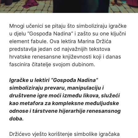
Mnogi učenici se pitaju što simboliziraju igračke
u djelu “Gospođa Nadina” i zašto su one ključni
element fabule. Ova lektira Marina Držića
predstavlja jedan od najvažnijih tekstova
hrvatske renesansne književnosti koji i danas
fascinira čitatelje svojom dubinom.
Igračke u lektiri “Gospođa Nadina”
simboliziraju prevaru, manipulaciju i
društvene igre moći između likova, služeći
kao metafora za kompleksne međuljudske
odnose i társtvene hijerarhije renesansnog
doba.
Držićevo vješto korištenje simbolike igračaka