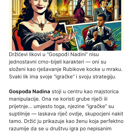
Držićevi likovi u “Gospođi Nadini” nisu
jednostavni crno-bijeli karakteri — oni su
složeni kao rješavanje Rubikove kocke u mraku.
Svaki lik ima svoje “igračke” i svoju strategiju.
Gospođa Nadina
stoji u centru kao majstorica
manipulacije. Ona ne koristi grube riječi ili
prijetnje… umjesto toga, njezine “igračke” su
suptilnije — laskava riječ ovdje, skupocjeni nakit
tamo. Držić ju prikazuje kao ženu koja perfektno
razumije da se u društvu igra po nepisanim