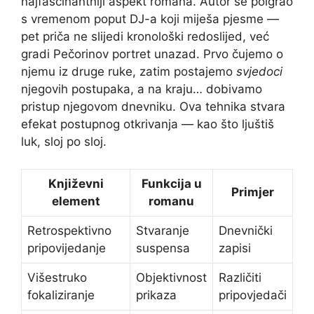
najfascinantniji aspekt romana. Autor se poigrao
s vremenom poput DJ-a koji miješa pjesme —
pet priča ne slijedi kronološki redoslijed, već
gradi Pečorinov portret unazad. Prvo čujemo o
njemu iz druge ruke, zatim postajemo
svjedoci
njegovih postupaka, a na kraju… dobivamo
pristup njegovom dnevniku. Ova tehnika stvara
efekat postupnog otkrivanja — kao što ljuštiš
luk, sloj po sloj.
Književni
Funkcija u
Primjer
element
romanu
Retrospektivno
Stvaranje
Dnevnički
pripovijedanje
suspensa
zapisi
Višestruko
Objektivnost
Različiti
fokaliziranje
prikaza
pripovjedači