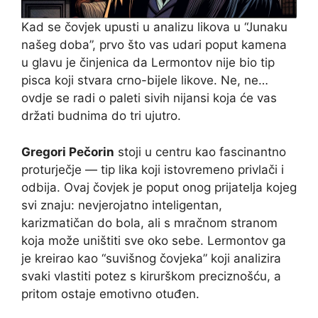
Kad se čovjek upusti u analizu likova u “Junaku
našeg doba”, prvo što vas udari poput kamena
u glavu je činjenica da Lermontov nije bio tip
pisca koji stvara crno-bijele likove. Ne, ne…
ovdje se radi o paleti sivih nijansi koja će vas
držati budnima do tri ujutro.
Gregori Pečorin
stoji u centru kao fascinantno
proturječje — tip lika koji istovremeno privlači i
odbija. Ovaj čovjek je poput onog prijatelja kojeg
svi znaju: nevjerojatno inteligentan,
karizmatičan do bola, ali s mračnom stranom
koja može uništiti sve oko sebe. Lermontov ga
je kreirao kao “suvišnog čovjeka” koji analizira
svaki vlastiti potez s kirurškom preciznošću, a
pritom ostaje emotivno otuđen.