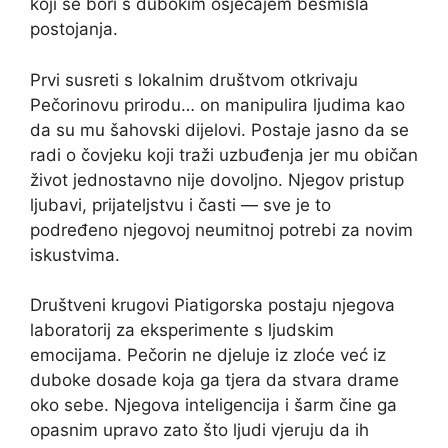
koji se bori s dubokim osjećajem besmisla
postojanja.
Prvi susreti s lokalnim društvom otkrivaju
Pečorinovu prirodu… on manipulira ljudima kao
da su mu šahovski dijelovi. Postaje jasno da se
radi o čovjeku koji traži uzbuđenja jer mu običan
život jednostavno nije dovoljno. Njegov pristup
ljubavi, prijateljstvu i časti — sve je to
podređeno njegovoj neumitnoj potrebi za novim
iskustvima.
Društveni krugovi Piatigorska postaju njegova
laboratorij za eksperimente s ljudskim
emocijama. Pečorin ne djeluje iz zloće već iz
duboke dosade koja ga tjera da stvara drame
oko sebe. Njegova inteligencija i šarm čine ga
opasnim upravo zato što ljudi vjeruju da ih