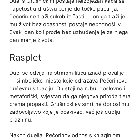
Duel s Grušnickim postaje neizbježan kada se
napetost u društvu penje do točke pucanja.
Pečorin ne traži sukob iz časti — on ga traži jer
mu život bez opasnosti postaje nepodnošljiv.
Svaki dan koji prođe bez uzbuđenja je za njega
dan manje života.
Rasplet
Duel se odvija na strmom liticu iznad provalije
— simboličko mjesto koje odražava Pečorinovu
duševnu situaciju. On stoji na rubu, doslovno i
metaforički, svjestan da ga njegova priroda tjera
prema propasti. Grušnickijev smrt ne donosi mu
zadovoljstvo koje je očekivao, već još dublju
prazninu.
Nakon duella, Pečorinov odnos s knjaginjom