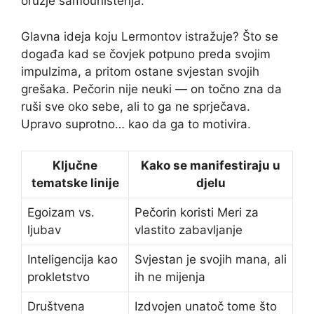
oružje samouništenja.
Glavna ideja koju Lermontov istražuje? Što se
događa kad se čovjek potpuno preda svojim
impulzima, a pritom ostane svjestan svojih
grešaka. Pečorin nije neuki — on točno zna da
ruši sve oko sebe, ali to ga ne sprječava.
Upravo suprotno… kao da ga to motivira.
Ključne
Kako se manifestiraju u
tematske linije
djelu
Egoizam vs.
Pečorin koristi Meri za
ljubav
vlastito zabavljanje
Inteligencija kao
Svjestan je svojih mana, ali
prokletstvo
ih ne mijenja
Društvena
Izdvojen unatoč tome što