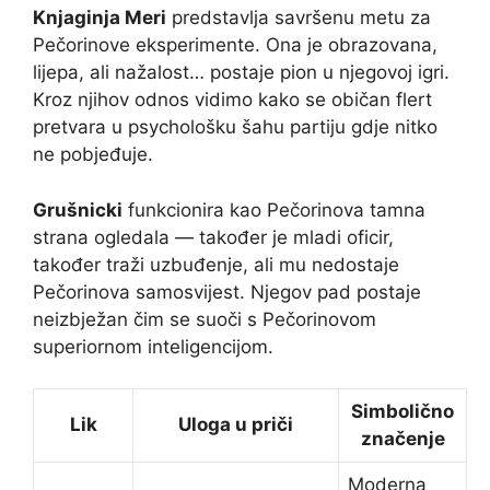
Knjaginja Meri
predstavlja savršenu metu za
Pečorinove eksperimente. Ona je obrazovana,
lijepa, ali nažalost… postaje pion u njegovoj igri.
Kroz njihov odnos vidimo kako se običan flert
pretvara u psychološku šahu partiju gdje nitko
ne pobjeđuje.
Grušnicki
funkcionira kao Pečorinova tamna
strana ogledala — također je mladi oficir,
također traži uzbuđenje, ali mu nedostaje
Pečorinova samosvijest. Njegov pad postaje
neizbježan čim se suoči s Pečorinovom
superiornom inteligencijom.
Simbolično
Lik
Uloga u priči
značenje
Moderna