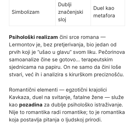
Dublji
Duel kao
Simbolizam
značenjski
metafora
sloj
Psihološki realizam
čini srce romana —
Lermontov je, bez pretjerivanja, bio jedan od
prvih koji je “ušao u glavu” svom liku. Pečorinova
samoanalize čine se gotovo… terapeutskim
sjednicama na papiru. On ne samo da čini loše
stvari, već ih i analizira s kirurškom preciznošću.
Romantični elementi — egzotični krajolici
Kavkaza, duel na svitanje, fatalne žene — služe
kao
pozadina
za dublje psihološko istraživanje.
Nije to romantika radi romantike; to je romantika
koja postavlja pitanja o ljudskoj prirodi.