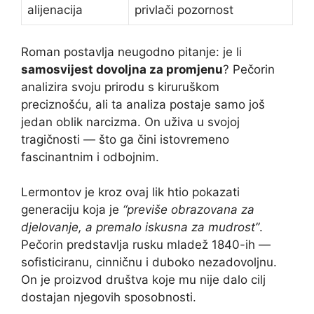
alijenacija
privlači pozornost
Roman postavlja neugodno pitanje: je li
samosvijest dovoljna za promjenu
? Pečorin
analizira svoju prirodu s kiruruškom
preciznošću, ali ta analiza postaje samo još
jedan oblik narcizma. On uživa u svojoj
tragičnosti — što ga čini istovremeno
fascinantnim i odbojnim.
Lermontov je kroz ovaj lik htio pokazati
generaciju koja je
“previše obrazovana za
djelovanje, a premalo iskusna za mudrost”
.
Pečorin predstavlja rusku mladež 1840-ih —
sofisticiranu, cinničnu i duboko nezadovoljnu.
On je proizvod društva koje mu nije dalo cilj
dostajan njegovih sposobnosti.