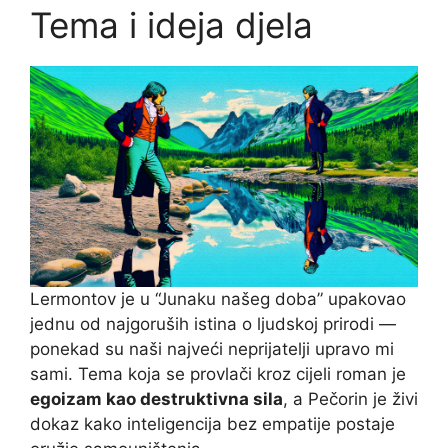
Tema i ideja djela
Lermontov je u “Junaku našeg doba” upakovao
jednu od najgoruših istina o ljudskoj prirodi —
ponekad su naši najveći neprijatelji upravo mi
sami. Tema koja se provlači kroz cijeli roman je
egoizam kao destruktivna sila
, a Pečorin je živi
dokaz kako inteligencija bez empatije postaje