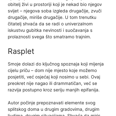
obitelj živi u prostoriji koji je nekad bio njegov
svijet – njegova soba izgleda drugačije, zvuči
drugačije, miriše drugačije. U tom trenutku
čitatelj shvaća da se radi o univerzalnom
iskustvu gubitka nevinosti i suočavanja s
prolaznosti svega što smatramo trajnim.
Rasplet
Smoje dolazi do ključnog spoznaja koji mijenja
cijelu priču – dom nije mjesto koje možemo
posjetiti, već osjećaj koji nosimo u sebi. Ovaj
preokret nije nagao ili drammatičan, već se
razvija postupno kroz seriju manjih epifanija.
Autor počinje prepoznavati elemente svog
splitskog doma u drugim gradovima, drugim
ljudima, drugim situacijama. Shvaća da miris