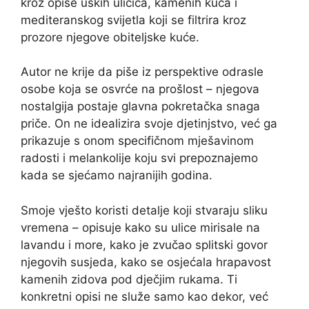
kroz opise uskih uličica, kamenih kuća i
mediteranskog svijetla koji se filtrira kroz
prozore njegove obiteljske kuće.
Autor ne krije da piše iz perspektive odrasle
osobe koja se osvrće na prošlost – njegova
nostalgija postaje glavna pokretačka snaga
priče. On ne idealizira svoje djetinjstvo, već ga
prikazuje s onom specifičnom mješavinom
radosti i melankolije koju svi prepoznajemo
kada se sjećamo najranijih godina.
Smoje vješto koristi detalje koji stvaraju sliku
vremena – opisuje kako su ulice mirisale na
lavandu i more, kako je zvučao splitski govor
njegovih susjeda, kako se osjećala hrapavost
kamenih zidova pod dječjim rukama. Ti
konkretni opisi ne služe samo kao dekor, već