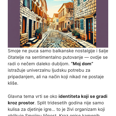
Smoje ne puca samo balkanske nostalgije i šalje
čitatelje na sentimentalno putovanje — ovdje se
radi o nečem daleko dubljom.
“Moj dom”
istražuje univerzalnu ljudsku potrebu za
pripadanjem, ali na način koji nikad ne postaje
kliše.
Glavna tema vrti se oko
identiteta koji se gradi
kroz prostor
. Split tridesetih godina nije samo
kulisa za djetinje igre… to je živi organizam koji
oblikuje Smojinu ličnost. Kroz opise kamenih