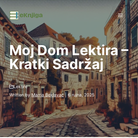
Preskoči
na
Izborni
sadržaj
Moj Dom Lektira –
Kratki Sadržaj
Lektire
Written by
Marria Beklavac
| 6 rujna, 2025