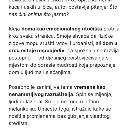
kuća i uskih uličica, autor postavlja pitanje:
Što
nas čini onima što jesmo?
Ideja
doma kao emocionalnog utočišta
probija
kroz svaku stranicu. Smoje shvaća da fizičke
zidove mogu srušiti ratovi i urbanisti, ali
dom u
srcu ostaje nepobjediv
. Ta spoznaja se razvija
postupno — od djetinjeg poistovjećivanja s
mjestom do odrasle mudrosti koja prepoznaje
dom u ljudima i sjećanjima.
Posebno je zanimljiva tema
vremena kao
nenametljivog razrušitelja
. Split se mijenja,
ljudi odlaze, ali Smoje ne tone u jeftinu
melankoliju. Umjesto toga, istražuje kako se
nositi s promjenama bez gubljenja vlastitog
središta.