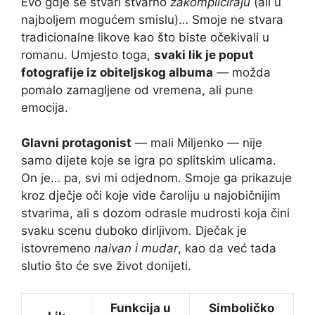
Evo gdje se stvari stvarno
zakompliciraju
(ali u
najboljem mogućem smislu)… Smoje ne stvara
tradicionalne likove kao što biste očekivali u
romanu. Umjesto toga,
svaki lik je poput
fotografije iz obiteljskog albuma
— možda
pomalo zamagljene od vremena, ali pune
emocija.
Glavni protagonist
— mali Miljenko — nije
samo dijete koje se igra po splitskim ulicama.
On je… pa, svi mi odjednom. Smoje ga prikazuje
kroz dječje oči koje vide čaroliju u najobičnijim
stvarima, ali s dozom odrasle mudrosti koja čini
svaku scenu duboko dirljivom. Dječak je
istovremeno
naivan i mudar
, kao da već tada
slutio što će sve život donijeti.
Funkcija u
Simboličko