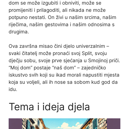
dom se može izgubiti i obniviti, može se
promijeniti i prilagoditi, ali nikada ne može
potpuno nestati. On živi u našim srcima, našim
riječima, našim gestovima i našim odnosima s
drugima.
Ova završna misao čini djelo univerzalnim –
svaki čitatelj može pronaći svoj Split, svoju
dječju sobu, svoje prve sjećanja u Smojinoj priči.
“Moj dom” postaje “naš dom” – zajedničko
iskustvo svih koji su ikad morali napustiti mjesta
koja su voljeli, ali ih nose sa sobom kud god da
idu.
Tema i ideja djela