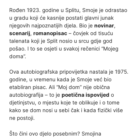
Rođen 1923. godine u Splitu, Smoje je odrastao
u gradu koji će kasnije postati glavni junak
njegovih najpoznatijih djela. Bio je
novinar
,
scenarij
,
romanopisac
– čovjek od tisuću
talenata koji je Split nosio u srcu gdje god
pošao. I to se osjeti u svakoj rečenici “Mojeg
doma”.
Ova autobiografska pripovijetka nastala je 1975.
godine, u vremenu kada je Smoje već bio
etabliran pisac. Ali “Moj dom” nije obična
autobiografija – to je
poetična ispovijed
o
djetinjstvu, o mjestu koje te oblikuje i o tome
kako se dom nosi u sebi čak i kada fizički više
ne postoji.
Što čini ovo djelo posebnim? Smojina