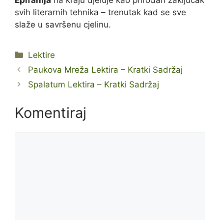
Epifanija
na kraju djeluje kao prirodan zaključak
svih literarnih tehnika – trenutak kad se sve
slaže u savršenu cjelinu.
Kategorije
Lektire
Paukova Mreža Lektira – Kratki Sadržaj
Spalatum Lektira – Kratki Sadržaj
Komentiraj
Komentar