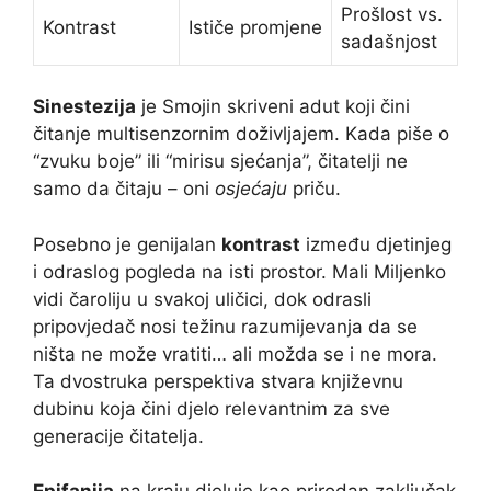
Prošlost vs.
Kontrast
Ističe promjene
sadašnjost
Sinestezija
je Smojin skriveni adut koji čini
čitanje multisenzornim doživljajem. Kada piše o
“zvuku boje” ili “mirisu sjećanja”, čitatelji ne
samo da čitaju – oni
osjećaju
priču.
Posebno je genijalan
kontrast
između djetinjeg
i odraslog pogleda na isti prostor. Mali Miljenko
vidi čaroliju u svakoj uličici, dok odrasli
pripovjedač nosi težinu razumijevanja da se
ništa ne može vratiti… ali možda se i ne mora.
Ta dvostruka perspektiva stvara književnu
dubinu koja čini djelo relevantnim za sve
generacije čitatelja.