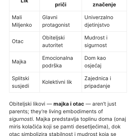
Lik
priči
značenje
Mali
Glavni
Univerzalno
Miljenko
protagonist
djetinjstvo
Obiteljski
Mudrost i
Otac
autoritet
sigurnost
Emocionalna
Dom kao
Majka
podrška
osjećaj
Splitski
Zajednica i
Kolektivni lik
susjedi
pripadanje
Obiteljski likovi —
majka i otac
— aren’t just
parents; they’re living embodiments of
sigurnosti
. Majka predstavlja toplinu doma (onaj
miris kolačića koji se pamti desetljećima), dok
otac simbolizira stabilnost i mudrost koja se