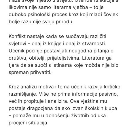
traže svoje mjesto u svijetu. Ova identifikacija s
likovima nije samo literarna vježba – to je
duboko psihološki proces kroz koji mladi čovjek
bolje razumije svoju prirodu.
Konflikt nastaje kada se suočavaju različiti
svjetovi – onaj iz knjige i onaj iz stvarnosti.
Učenik počinje postavljati neugodna pitanja o
društvu, obitelji, prijateljstvima. Literatura ga
tjera da se suoči s istinama koje možda nije bio
spreman prihvatiti.
Kroz analizu motiva i tema učenik razvija kritičko
razmišljanje. Više ne prima informacije pasivno,
već ih propituje i analizira. Ova vještina mu
postaje dragocjena daleko izvan školskih klupa
– pomaže mu u donošenju životnih odluka i
procjeni situacija.