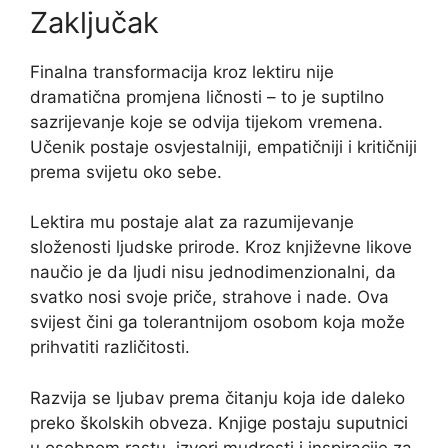
Zaključak
Finalna transformacija kroz lektiru nije
dramatična promjena ličnosti – to je suptilno
sazrijevanje koje se odvija tijekom vremena.
Učenik postaje osvjestalniji, empatičniji i kritičniji
prema svijetu oko sebe.
Lektira mu postaje alat za razumijevanje
složenosti ljudske prirode. Kroz književne likove
naučio je da ljudi nisu jednodimenzionalni, da
svatko nosi svoje priče, strahove i nade. Ova
svijest čini ga tolerantnijom osobom koja može
prihvatiti različitosti.
Razvija se ljubav prema čitanju koja ide daleko
preko školskih obveza. Knjige postaju suputnici
u osobnom rastu, izvori mudrosti i inspiracije za