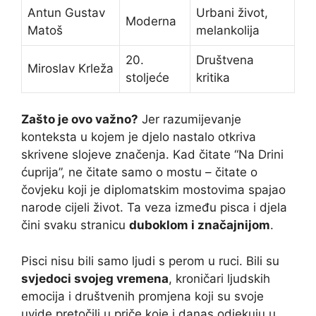
Antun Gustav
Urbani život,
Moderna
Matoš
melankolija
20.
Društvena
Miroslav Krleža
stoljeće
kritika
Zašto je ovo važno?
Jer razumijevanje
konteksta u kojem je djelo nastalo otkriva
skrivene slojeve značenja. Kad čitate “Na Drini
ćuprija”, ne čitate samo o mostu – čitate o
čovjeku koji je diplomatskim mostovima spajao
narode cijeli život. Ta veza između pisca i djela
čini svaku stranicu
duboklom i značajnijom
.
Pisci nisu bili samo ljudi s perom u ruci. Bili su
svjedoci svojeg vremena
, kroničari ljudskih
emocija i društvenih promjena koji su svoje
uvide pretočili u priče koje i danas odjekuju u