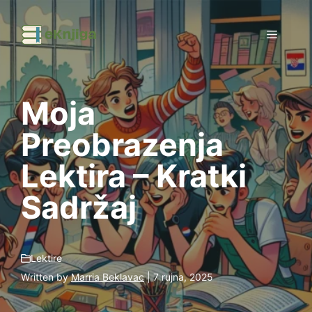
Preskoči
na
Izborni
sadržaj
Moja
Preobrazenja
Lektira – Kratki
Sadržaj
Lektire
Written by
Marria Beklavac
| 7 rujna, 2025