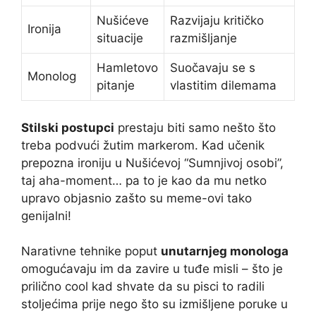
Nušićeve
Razvijaju kritičko
Ironija
situacije
razmišljanje
Hamletovo
Suočavaju se s
Monolog
pitanje
vlastitim dilemama
Stilski postupci
prestaju biti samo nešto što
treba podvući žutim markerom. Kad učenik
prepozna ironiju u Nušićevoj “Sumnjivoj osobi”,
taj aha-moment… pa to je kao da mu netko
upravo objasnio zašto su meme-ovi tako
genijalni!
Narativne tehnike poput
unutarnjeg monologa
omogućavaju im da zavire u tuđe misli – što je
prilično cool kad shvate da su pisci to radili
stoljećima prije nego što su izmišljene poruke u