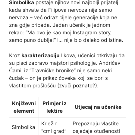
Simbolika
postaje njihov novi najbolji prijatelj
kada shvate da Filipova nervoza nije samo
nervoza – već odraz cijele generacije koja ne
zna gdje pripada. Jedan učenik je jednom
rekao: “Ma ovo je kao moj Instagram story,
samo puno dublje!” I… nije bio daleko od istine.
Kroz
karakterizaciju
likova, učenici otkrivaju da
su pisci zapravo majstori psihologije. Andrićev
Ćamil iz “Travničke hronike” nije samo neki
čudak – on je prikaz čoveka koji se bori s
vlastitom prošlošću (zvuči poznato?).
Književni
Primjer iz
Utjecaj na učenike
element
lektire
Krležin
Prepoznaju vlastite
Simbolika
“crni grad”
osjećaje otuđenosti