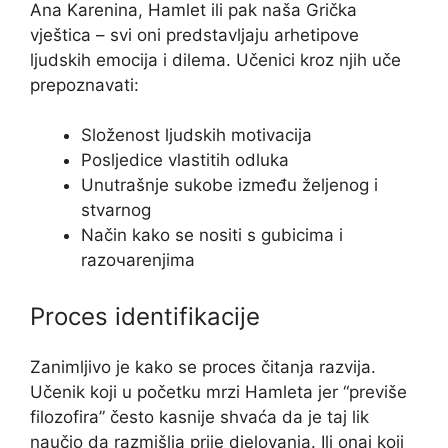
Ana Karenina, Hamlet ili pak naša Grička
vještica – svi oni predstavljaju arhetipove
ljudskih emocija i dilema. Učenici kroz njih uče
prepoznavati:
Složenost ljudskih motivacija
Posljedice vlastitih odluka
Unutrašnje sukobe između željenog i
stvarnog
Način kako se nositi s gubicima i
razочarenjima
Proces identifikacije
Zanimljivo je kako se proces čitanja razvija.
Učenik koji u početku mrzi Hamleta jer “previše
filozofira” često kasnije shvaća da je taj lik
naučio da razmišlja prije djelovanja. Ili onaj koji