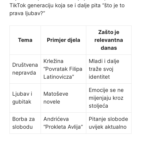
TikTok generaciju koja se i dalje pita “što je to
prava ljubav?”
Zašto je
Tema
Primjer djela
relevantna
danas
Krležina
Mladi i dalje
Društvena
“Povratak Filipa
traže svoj
nepravda
Latinovicza”
identitet
Emocije se ne
Ljubav i
Matoševe
mijenjaju kroz
gubitak
novele
stoljeća
Borba za
Andrićeva
Pitanje slobode
slobodu
“Prokleta Avlija”
uvijek aktualno