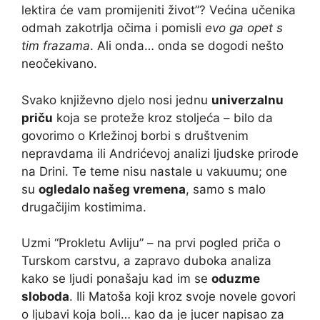
lektira će vam promijeniti život”? Većina učenika
odmah zakotrlja očima i pomisli
evo ga opet s
tim frazama
. Ali onda… onda se dogodi nešto
neočekivano.
Svako književno djelo nosi jednu
univerzalnu
priču
koja se proteže kroz stoljeća – bilo da
govorimo o Krležinoj borbi s društvenim
nepravdama ili Andrićevoj analizi ljudske prirode
na Drini. Te teme nisu nastale u vakuumu; one
su
ogledalo našeg vremena
, samo s malo
drugačijim kostimima.
Uzmi “Prokletu Avliju” – na prvi pogled priča o
Turskom carstvu, a zapravo duboka analiza
kako se ljudi ponašaju kad im se
oduzme
sloboda
. Ili Matoša koji kroz svoje novele govori
o ljubavi koja boli… kao da je jucer napisao za