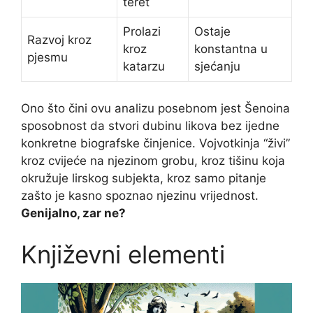
teret
Prolazi
Ostaje
Razvoj kroz
kroz
konstantna u
pjesmu
katarzu
sjećanju
Ono što čini ovu analizu posebnom jest Šenoina
sposobnost da stvori dubinu likova bez ijedne
konkretne biografske činjenice. Vojvotkinja “živi”
kroz cvijeće na njezinom grobu, kroz tišinu koja
okružuje lirskog subjekta, kroz samo pitanje
zašto je kasno spoznao njezinu vrijednost.
Genijalno, zar ne?
Književni elementi