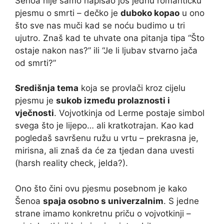
Šenoa nije samo napisao još jednu romantičku
pjesmu o smrti – dečko je
duboko kopao
u ono
što sve nas muči kad se noću budimo u tri
ujutro. Znaš kad te uhvate ona pitanja tipa “Što
ostaje nakon nas?” ili “Je li ljubav stvarno jača
od smrti?”
Središnja tema
koja se provlači kroz cijelu
pjesmu je
sukob između prolaznosti i
vječnosti
. Vojvotkinja od Lerme postaje simbol
svega što je lijepo… ali kratkotrajan. Kao kad
pogledaš savršenu ružu u vrtu – prekrasna je,
mirisna, ali znaš da će za tjedan dana uvesti
(harsh reality check, jelda?).
Ono što čini ovu pjesmu posebnom je kako
Šenoa
spaja osobno s univerzalnim
. S jedne
strane imamo konkretnu priču o vojvotkinji –