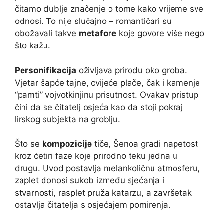
čitamo dublje značenje o tome kako vrijeme sve
odnosi. To nije slučajno – romantičari su
obožavali takve
metafore
koje govore više nego
što kažu.
Personifikacija
oživljava prirodu oko groba.
Vjetar šapće tajne, cvijeće plače, čak i kamenje
“pamti” vojvotkinjinu prisutnost. Ovakav pristup
čini da se čitatelj osjeća kao da stoji pokraj
lirskog subjekta na groblju.
Što se
kompozicije
tiče, Šenoa gradi napetost
kroz četiri faze koje prirodno teku jedna u
drugu. Uvod postavlja melankol­ičnu atmosferu,
zaplet donosi sukob između sjećanja i
stvarnosti, rasplet pruža katarzu, a završetak
ostavlja čitatelja s osjećajem pomirenja.