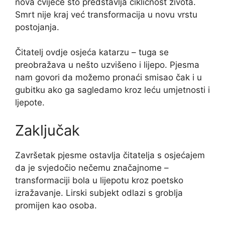
nova cvijeće što predstavlja ciklicnost života.
Smrt nije kraj već transformacija u novu vrstu
postojanja.
Čitatelj ovdje osjeća katarzu – tuga se
preobražava u nešto uzvišeno i lijepo. Pjesma
nam govori da možemo pronaći smisao čak i u
gubitku ako ga sagledamo kroz leću umjetnosti i
ljepote.
Zaključak
Završetak pjesme ostavlja čitatelja s osjećajem
da je svjedočio nečemu značajnome –
transformaciji bola u lijepotu kroz poetsko
izražavanje. Lirski subjekt odlazi s groblja
promijen kao osoba.