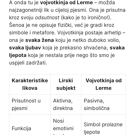
A onda tu je
vojvotkinja od Lerme
– možda
najzagonetniji lik u cijeloj pjesmi. Ona je prisutna
kroz svoju
odsutnost
(kako je to ironično!).
Šenoa je ne opisuje fizički, već je gradi kroz
simbole i metafore. Vojvotkinja postaje arhetip –
ona je
svaka žena
koju je netko duboko volio,
svaka ljubav
koja je prekasno shvaćena,
svaka
ljepota
koja je nestala prije nego što smo je
uspjeli zadržati.
Karakteristike
Lirski
Vojvotkinja od
likova
subjekt
Lerme
Prisutnost u
Aktivna,
Pasivna,
pjesmi
direktna
simbolična
Nosi
Simbol prolazne
Funkcija
emotivni
ljepote