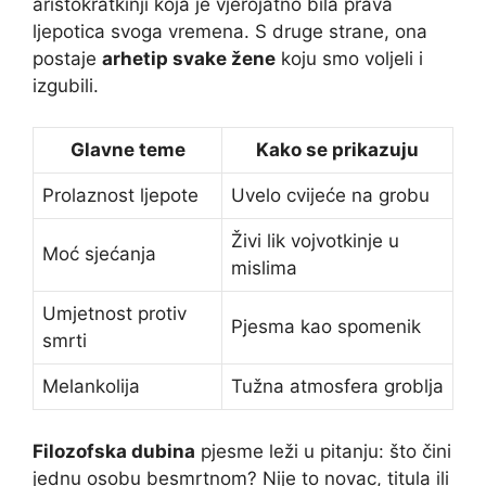
aristokratkinji koja je vjerojatno bila prava
ljepotica svoga vremena. S druge strane, ona
postaje
arhetip svake žene
koju smo voljeli i
izgubili.
Glavne teme
Kako se prikazuju
Prolaznost ljepote
Uvelo cvijeće na grobu
Živi lik vojvotkinje u
Moć sjećanja
mislima
Umjetnost protiv
Pjesma kao spomenik
smrti
Melankolija
Tužna atmosfera groblja
Filozofska dubina
pjesme leži u pitanju: što čini
jednu osobu besmrtnom? Nije to novac, titula ili