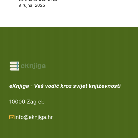
9 rujna, 2025
eKnjiga - Vaš vodič kroz svijet književnosti
10000 Zagreb
info@eknjiga.hr