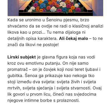
Kada se uronimo u Šenoinu pjesmu, brzo
shvaćamo da se ovdje ne radi o klasičnoj analizi
likova kao u prozi… Tu nema dijaloga ni
detaljnih opisa karaktera.
Ali čekaj malo
– to ne
znači da likovi ne postoje!
Lirski subjekt
je glavna figura koja nas vodi
kroz ovu emotivnu putanju. On nije samo
promatrač – on je čovjek koji nosi teret ljubavi i
gubitka. Šenoa ga prikazuje kao nekoga tko
stoji između dva svijeta: svijeta živih i svijeta
mrtvih, svijeta sjećanja i svijeta stvarnosti. Ovaj
lik govori u prvom licu, čineći nas svjedocima
njegove intimne borbe s prolaznosti.