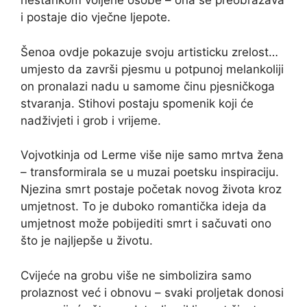
nestankom voljene osobe – ona se preobražava
i postaje dio vječne ljepote.
Šenoa ovdje pokazuje svoju artisticku zrelost…
umjesto da završi pjesmu u potpunoj melankoliji
on pronalazi nadu u samome činu pjesničkoga
stvaranja. Stihovi postaju spomenik koji će
nadživjeti i grob i vrijeme.
Vojvotkinja od Lerme više nije samo mrtva žena
– transformirala se u muzai poetsku inspiraciju.
Njezina smrt postaje početak novog života kroz
umjetnost. To je duboko romantička ideja da
umjetnost može pobijediti smrt i sačuvati ono
što je najljepše u životu.
Cvijeće na grobu više ne simbolizira samo
prolaznost već i obnovu – svaki proljetak donosi