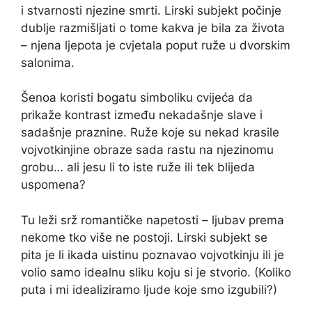
i stvarnosti njezine smrti. Lirski subjekt počinje
dublje razmišljati o tome kakva je bila za života
– njena ljepota je cvjetala poput ruže u dvorskim
salonima.
Šenoa koristi bogatu simboliku cvijeća da
prikaže kontrast između nekadašnje slave i
sadašnje praznine. Ruže koje su nekad krasile
vojvotkinjine obraze sada rastu na njezinomu
grobu… ali jesu li to iste ruže ili tek blijeda
uspomena?
Tu leži srž romantičke napetosti – ljubav prema
nekome tko više ne postoji. Lirski subjekt se
pita je li ikada uistinu poznavao vojvotkinju ili je
volio samo idealnu sliku koju si je stvorio. (Koliko
puta i mi idealiziramo ljude koje smo izgubili?)