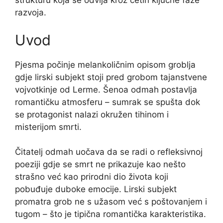
strukturu koja se odvija kroz četiri ključne faze
razvoja.
Uvod
Pjesma počinje melankoličnim opisom groblja
gdje lirski subjekt stoji pred grobom tajanstvene
vojvotkinje od Lerme. Šenoa odmah postavlja
romantičku atmosferu – sumrak se spušta dok
se protagonist nalazi okružen tihinom i
misterijom smrti.
Čitatelj odmah uočava da se radi o refleksivnoj
poeziji gdje se smrt ne prikazuje kao nešto
strašno već kao prirodni dio života koji
pobuđuje duboke emocije. Lirski subjekt
promatra grob ne s užasom već s poštovanjem i
tugom – što je tipična romantička karakteristika.