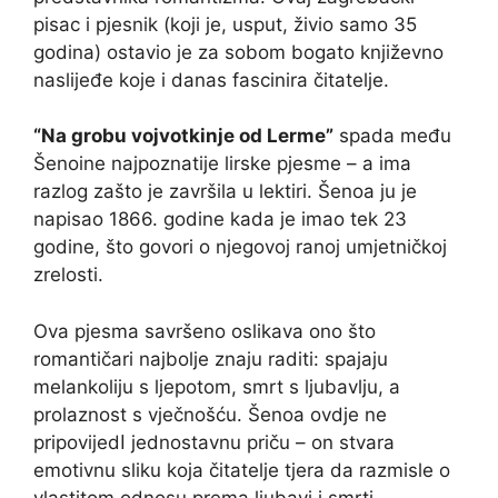
pisac i pjesnik (koji je, usput, živio samo 35
godina) ostavio je za sobom bogato književno
naslijeđe koje i danas fascinira čitatelje.
“Na grobu vojvotkinje od Lerme”
spada među
Šenoine najpoznatije lirske pjesme – a ima
razlog zašto je završila u lektiri. Šenoa ju je
napisao 1866. godine kada je imao tek 23
godine, što govori o njegovoj ranoj umjetničkoj
zrelosti.
Ova pjesma savršeno oslikava ono što
romantičari najbolje znaju raditi: spajaju
melankoliju s ljepotom, smrt s ljubavlju, a
prolaznost s vječnošću. Šenoa ovdje ne
pripovijedا jednostavnu priču – on stvara
emotivnu sliku koja čitatelje tjera da razmisle o
vlastitom odnosu prema ljubavi i smrti.