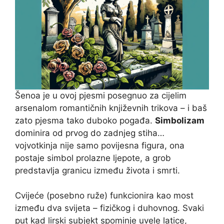
Šenoa je u ovoj pjesmi posegnuo za cijelim
arsenalom romantičnih književnih trikova – i baš
zato pjesma tako duboko pogađa.
Simbolizam
dominira od prvog do zadnjeg stiha…
vojvotkinja nije samo povijesna figura, ona
postaje simbol prolazne ljepote, a grob
predstavlja granicu između života i smrti.
Cvijeće (posebno ruže) funkcionira kao most
između dva svijeta – fizičkog i duhovnog. Svaki
put kad lirski subjekt spominje uvele latice,