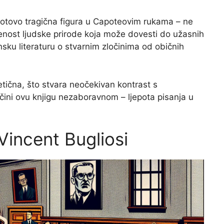
 gotovo tragična figura u Capoteovim rukama – ne
ženost ljudske prirode koja može dovesti do užasnih
nsku literaturu o stvarnim zločinima od običnih
tična, što stvara neočekivan kontrast s
 čini ovu knjigu nezaboravnom – ljepota pisanja u
 Vincent Bugliosi