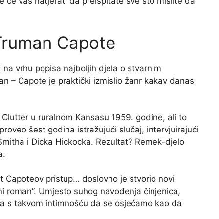
e će vas natjerati da preispitate sve što mislite da
– Truman Capote
 na vrhu popisa najboljih djela o stvarnim
van – Capote je praktički izmislio žanr kakav danas
i Clutter u ruralnom Kansasu 1959. godine, ali to
proveo šest godina istražujući slučaj, intervjuirajući
Smitha i Dicka Hickocka. Rezultat? Remek-djelo
a.
t Capoteov pristup… doslovno je stvorio novi
rni roman”. Umjesto suhog navođenja činjenica,
telja s takvom intimnošću da se osjećamo kao da