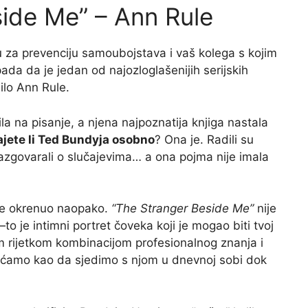
side Me” – Ann Rule
u za prevenciju samoubojstava i vaš kolega s kojim
ada da je jedan od najozloglašenijih serijskih
ilo Ann Rule.
ila na pisanje, a njena najpoznatija knjiga nastala
jete li Ted Bundyja osobno
? Ona je. Radili su
razgovarali o slučajevima… a ona pojma nije imala
t se okrenuo naopako.
“The Stranger Beside Me”
nije
o je intimni portret čoveka koji je mogao biti tvoj
onom rijetkom kombinacijom profesionalnog znanja i
jećamo kao da sjedimo s njom u dnevnoj sobi dok