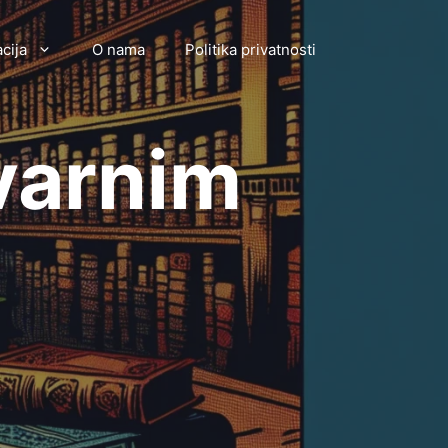
cija
O nama
Politika privatnosti
tvarnim