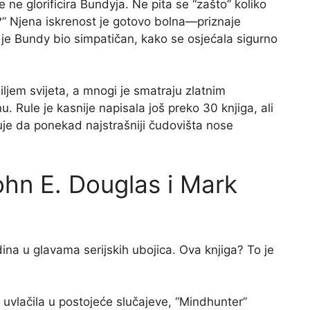
 ne glorificira Bundyja. Ne pita se “zašto” koliko
a?” Njena iskrenost je gotovo bolna—priznaje
oj je Bundy bio simpatičan, kako se osjećala sigurno
iljem svijeta, a mnogi je smatraju zlatnim
 Rule je kasnije napisala još preko 30 knjiga, ali
je da ponekad najstrašniji čudovišta nose
ohn E. Douglas i Mark
ina u glavama serijskih ubojica. Ova knjiga? To je
 uvlačila u postojeće slučajeve, “Mindhunter”