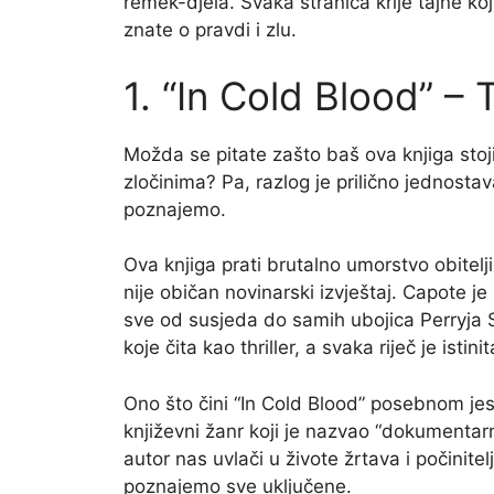
remek-djela. Svaka stranica krije tajne koj
znate o pravdi i zlu.
1. “In Cold Blood” 
Možda se pitate zašto baš ova knjiga stoji
zločinima? Pa, razlog je prilično jednosta
poznajemo.
Ova knjiga prati brutalno umorstvo obitelj
nije običan novinarski izvještaj. Capote je 
sve od susjeda do samih ubojica Perryja 
koje čita kao thriller, a svaka riječ je istinit
Ono što čini “In Cold Blood” posebnom jes
književni žanr koji je nazvao “dokumenta
autor nas uvlači u živote žrtava i počini
poznajemo sve uključene.