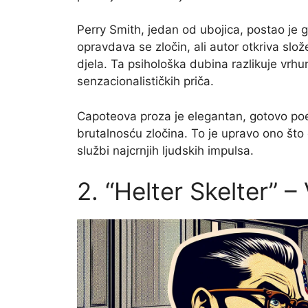
Perry Smith, jedan od ubojica, postao je
opravdava se zločin, ali autor otkriva slo
djela. Ta psihološka dubina razlikuje vrhu
senzacionalističkih priča.
Capoteova proza je elegantan, gotovo poe
brutalnosću zločina. To je upravo ono što
službi najcrnjih ljudskih impulsa.
2. “Helter Skelter” –