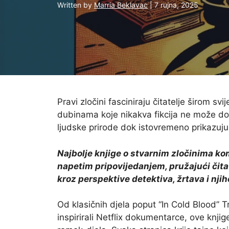
Written by
Marria Beklavac
| 7 rujna, 2025
Pravi zločini fasciniraju čitatelje širom sv
dubinama koje nikakva fikcija ne može dose
ljudske prirode dok istovremeno prikazuju 
Najbolje knjige o stvarnim zločinima ko
napetim pripovijedanjem, pružajući čita
kroz perspektive detektiva, žrtava i njiho
Od klasičnih djela poput “In Cold Blood”
inspirirali Netflix dokumentarce, ove knjig