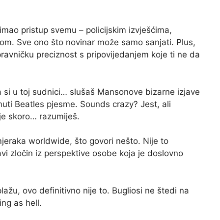
 imao pristup svemu – policijskim izvješćima,
m. Sve ono što novinar može samo sanjati. Plus,
 pravničku preciznost s pripovijedanjem koje ti ne da
da si u toj sudnici… slušaš Mansonove bizarne izjave
uti Beatles pjesme. Sounds crazy? Jest, ali
 je skoro… razumiješ.
mjeraka worldwide, što govori nešto. Nije to
ravi zločin iz perspektive osobe koja je doslovno
lažu, ovo definitivno nije to. Bugliosi ne štedi na
ing as hell.