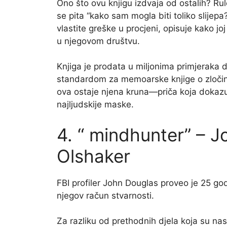
Ono što ovu knjigu izdvaja od ostalih? Rule
se pita “kako sam mogla biti toliko slijep
vlastite greške u procjeni, opisuje kako j
u njegovom društvu.
Knjiga je prodata u miljonima primjeraka d
standardom za memoarske knjige o zločinu.
ova ostaje njena kruna—priča koja dokazu
najljudskije maske.
4. “ mindhunter” – J
Olshaker
FBI profiler John Douglas proveo je 25 god
njegov račun stvarnosti.
Za razliku od prethodnih djela koja su nas