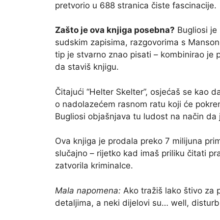
pretvorio u 688 stranica čiste fascinacije.
Zašto je ova knjiga posebna?
Bugliosi je
sudskim zapisima, razgovorima s Mansono
tip je stvarno znao pisati – kombinirao je
da staviš knjigu.
Čitajući “Helter Skelter”, osjećaš se kao 
o nadolazećem rasnom ratu koji će pokren
Bugliosi objašnjava tu ludost na način da
Ova knjiga je prodala preko 7 milijuna pri
slučajno – rijetko kad imaš priliku čitati p
zatvorila kriminalce.
Mala napomena:
Ako tražiš lako štivo za p
detaljima, a neki dijelovi su… well, disturb