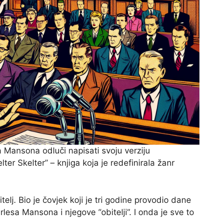
a Mansona odluči napisati svoju verziju
ter Skelter” – knjiga koja je redefinirala žanr
itelj. Bio je čovjek koji je tri godine provodio dane
lesa Mansona i njegove “obitelji”. I onda je sve to