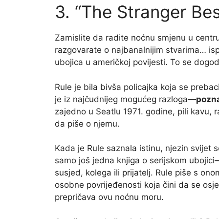
3. “The Stranger Be
Zamislite da radite noćnu smjenu u centr
razgovarate o najbanalnijim stvarima… isp
ubojica u američkoj povijesti. To se dogod
Rule je bila bivša policajka koja se prebac
je iz najčudnijeg mogućeg razloga—
pozna
zajedno u Seatlu 1971. godine, pili kavu, 
da piše o njemu.
Kada je Rule saznala istinu, njezin svije
samo još jedna knjiga o serijskom ubojici—t
susjed, kolega ili prijatelj. Rule piše s 
osobne povrijeđenosti koja čini da se os
prepričava ovu noćnu moru.