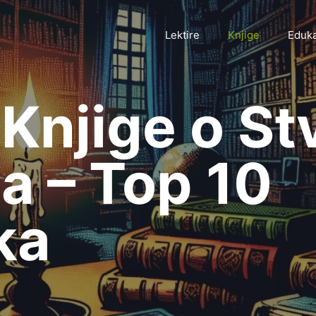
Lektire
Knjige
Eduka
 Knjige o S
a – Top 10
ka