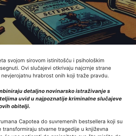
ijeta svojom sirovom istinitošću i psihološkim
gnuti. Ovi slučajevi otkrivaju najcrnje strane
nevjerojatnu hrabrost onih koji traže pravdu.
mbiniraju detaljno novinarsko istraživanje s
teljima uvid u najpoznatije kriminalne slučajeve
vih obitelji.
 Trumana Capotea do suvremenih bestsellera koji su
e transformiraju stvarne tragedije u književna