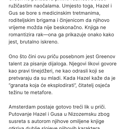
ružičastim naočalama. Umjesto toga, Hazel i
Gus se bore s medicinskim tretmanima,
roditeljskim brigama i činjenicom da njihovo
vrijeme možda nije beskonačno. Knjiga ne
romantizira rak—ona ga prikazuje onako kako
jest, brutalno iskreno.
Ono što čini ovu priču posebnom jest Greenov
talent za pisanje dijaloga. Njegovi likovi govore
kao pravi tinejdžeri, ne kao odrasli koji se
pretvaraju da su mladi. Kada Hazel kaže da je
“granata koja će eksplodirati”, čitatelj osjeća
težinu te metafore.
Amsterdam postaje gotovo treći lik u priči.
Putovanje Hazel i Gusa u Nizozemsku zbog
susreta s autorom njihove omiljene knjige
otkriva dublje slojeve njihovih karaktera.