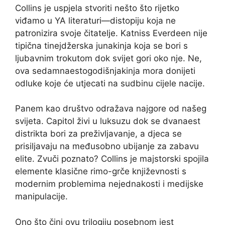
Collins je uspjela stvoriti nešto što rijetko
viđamo u YA literaturi—distopiju koja ne
patronizira svoje čitatelje. Katniss Everdeen nije
tipična tinejdžerska junakinja koja se bori s
ljubavnim trokutom dok svijet gori oko nje. Ne,
ova sedamnaestogodišnjakinja mora donijeti
odluke koje će utjecati na sudbinu cijele nacije.
Panem kao društvo odražava najgore od našeg
svijeta. Capitol živi u luksuzu dok se dvanaest
distrikta bori za preživljavanje, a djeca se
prisiljavaju na međusobno ubijanje za zabavu
elite. Zvuči poznato? Collins je majstorski spojila
elemente klasične rimo-grče književnosti s
modernim problemima nejednakosti i medijske
manipulacije.
Ono što čini ovu trilogiju posebnom jest