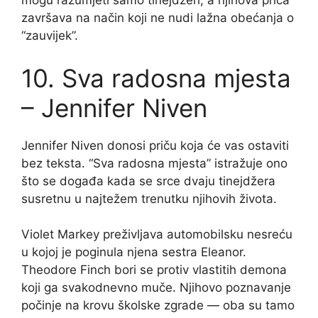
mogu razumjeti samo tinejdžeri, a njihova priča
završava na način koji ne nudi lažna obećanja o
“zauvijek”.
10. Sva radosna mjesta
– Jennifer Niven
Jennifer Niven donosi priču koja će vas ostaviti
bez teksta. “Sva radosna mjesta” istražuje ono
što se događa kada se srce dvaju tinejdžera
susretnu u najtežem trenutku njihovih života.
Violet Markey preživljava automobilsku nesreću
u kojoj je poginula njena sestra Eleanor.
Theodore Finch bori se protiv vlastitih demona
koji ga svakodnevno muče. Njihovo poznavanje
počinje na krovu školske zgrade — oba su tamo