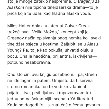
što je mnoge zateklo nespremne.
U traganju za
Alaskom
nije tipična tinejdžerska drama—to je
priča koja te udari kao hladna alaska voda.
Miles Halter dolazi u internat Culver Creek
tražeći svoj “Veliki Možda,” koncept koji je
Greenov način opisivanja onog nemira koji svaki
tinejdžer osjeća u kostima. Zaljubiti se u Alasu
Young? Pa, to je kao pokušaj uhvatiti oluju u
bocu. Ona je haotična, briljantna, iskrivljena—i
potpuno nezaboravna.
Ono što čini ovu knjigu posebnom… pa, Green
ne ide laganim putem. Umjesto da ti servira
sretnu romantiku, on te vodi kroz labirint
prijateljstva, prvih ljubavi i (upozoravam te)
jednu od najšokantnijih scena u YA literaturi.
Kada se dogodi
to
—a znat ćeš o čemu govorim