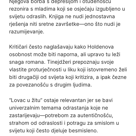
Njegova borba s depresijom i otuđenošću
rezonira s mladima koji se osjećaju izgubljeno u
svijetu odraslih. Knjiga ne nudi jednostavna
rješenja niti sretne završetke—ono što nudi je
razumijevanje.
Kritičari često naglašavaju kako Holdenova
osobnost može biti naporna, ali upravo tu leži
snaga romana. Tinejdžeri prepoznaju svoje
vlastite proturječnosti u liku koji istovremeno želi
biti drugačiji od svijeta koji kritizira, a ipak čezne
za povezanošću s drugim ljudima.
“Lovac u žitu” ostaje relevantan jer se bavi
univerzalnim temama odrastanja koje ne
zastarijevaju—potrebom za autentičnošću,
strahom od odraslosti i potragu za smislom u
svijetu koji često djeluje besmisleno.