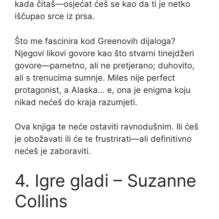
kada čitaš—osjećat ćeš se kao da ti je netko
iščupao srce iz prsa.
Što me fascinira kod Greenovih dijaloga?
Njegovi likovi govore kao što stvarni tinejdžeri
govore—pametno, ali ne pretjerano; duhovito,
ali s trenucima sumnje. Miles nije perfect
protagonist, a Alaska… e, ona je enigma koju
nikad nećeš do kraja razumjeti.
Ova knjiga te neće ostaviti ravnodušnim. Ili ćeš
je obožavati ili će te frustrirati—ali definitivno
nećeš je zaboraviti.
4. Igre gladi – Suzanne
Collins