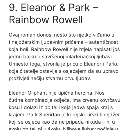
9. Eleanor & Park –
Rainbow Rowell
Ovaj roman donosi nešto što rijetko viđamo u
tinejdžerskim ljubavnim pričama – autentičnost
koja boli. Rainbow Rowell nije htjela napisati još
jednu bajku o savršenoj mladenačkoj ljubavi.
Umjesto toga, stvorila je priču o Eleanor i Parku
koja čitatelje ostavlja s osjećajem da su upravo
proživjeli nečiju stvarnu prvu ljubav.
Eleanor Oliphant nije tipična heroina. Nosi
čudne kombinacije odjeće, ima crvenu kovrčavu
kosu i dolazi iz obitelji koja jedva spaja kraj s
krajem. Park Sheridan je korejsko-irski tinejdžer
koji se osjeća kao da ne pripada nikuda – ni u
svoju obitelj ni u školu. Njihova ljubav počinje u