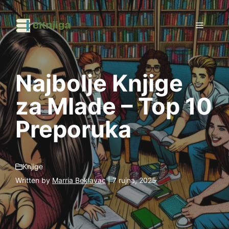
Preskoči
na
Izborni
sadržaj
Najbolje Knjige
za Mlade – Top 10
Preporuka
Knjige
Written by
Marria Beklavac
| 7 rujna, 2025