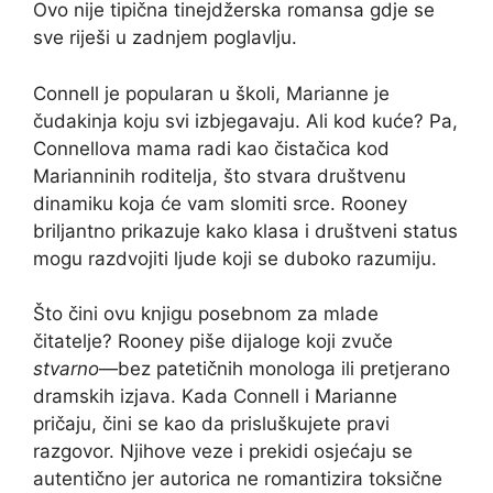
Ovo nije tipična tinejdžerska romansa gdje se
sve riješi u zadnjem poglavlju.
Connell je popularan u školi, Marianne je
čudakinja koju svi izbjegavaju. Ali kod kuće? Pa,
Connellova mama radi kao čistačica kod
Marianninih roditelja, što stvara društvenu
dinamiku koja će vam slomiti srce. Rooney
briljantno prikazuje kako klasa i društveni status
mogu razdvojiti ljude koji se duboko razumiju.
Što čini ovu knjigu posebnom za mlade
čitatelje? Rooney piše dijaloge koji zvuče
stvarno
—bez patetičnih monologa ili pretjerano
dramskih izjava. Kada Connell i Marianne
pričaju, čini se kao da prisluškujete pravi
razgovor. Njihove veze i prekidi osjećaju se
autentično jer autorica ne romantizira toksične