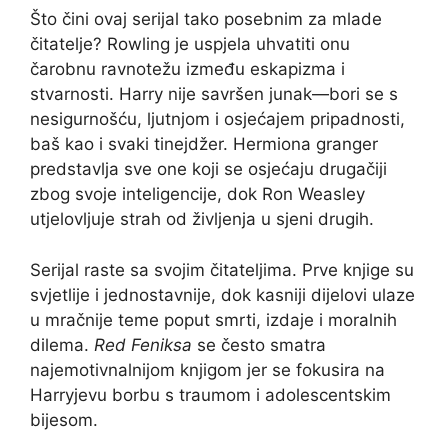
Što čini ovaj serijal tako posebnim za mlade
čitatelje? Rowling je uspjela uhvatiti onu
čarobnu ravnotežu između eskapizma i
stvarnosti. Harry nije savršen junak—bori se s
nesigurnošću, ljutnjom i osjećajem pripadnosti,
baš kao i svaki tinejdžer. Hermiona granger
predstavlja sve one koji se osjećaju drugačiji
zbog svoje inteligencije, dok Ron Weasley
utjelovljuje strah od življenja u sjeni drugih.
Serijal raste sa svojim čitateljima. Prve knjige su
svjetlije i jednostavnije, dok kasniji dijelovi ulaze
u mračnije teme poput smrti, izdaje i moralnih
dilema.
Red Feniksa
se često smatra
najemotivnalnijom knjigom jer se fokusira na
Harryjevu borbu s traumom i adolescentskim
bijesom.