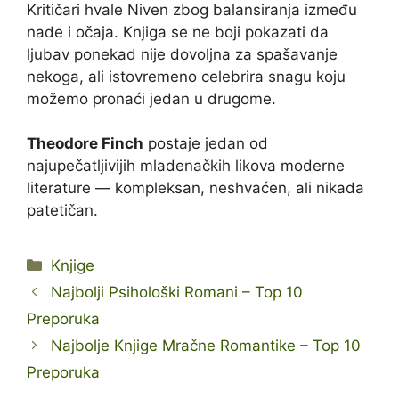
Kritičari hvale Niven zbog balansiranja između
nade i očaja. Knjiga se ne boji pokazati da
ljubav ponekad nije dovoljna za spašavanje
nekoga, ali istovremeno celebrira snagu koju
možemo pronaći jedan u drugome.
Theodore Finch
postaje jedan od
najupečatljivijih mladenačkih likova moderne
literature — kompleksan, neshvaćen, ali nikada
patetičan.
Kategorije
Knjige
Najbolji Psihološki Romani – Top 10
Preporuka
Najbolje Knjige Mračne Romantike – Top 10
Preporuka