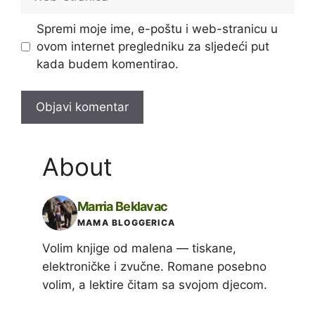
stranica
Spremi moje ime, e-poštu i web-stranicu u
ovom internet pregledniku za sljedeći put
kada budem komentirao.
About
Marria Beklavac
MAMA BLOGGERICA
Volim knjige od malena — tiskane,
elektroničke i zvučne. Romane posebno
volim, a lektire čitam sa svojom djecom.