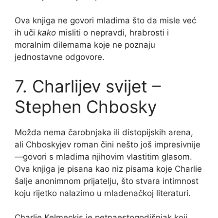
Ova knjiga ne govori mladima što da misle već
ih uči
kako
misliti o nepravdi, hrabrosti i
moralnim dilemama koje ne poznaju
jednostavne odgovore.
7. Charlijev svijet –
Stephen Chbosky
Možda nema čarobnjaka ili distopijskih arena,
ali Chboskyjev roman čini nešto još impresivnije
—govori s mladima njihovim vlastitim glasom.
Ova knjiga je pisana kao niz pisama koje Charlie
šalje anonimnom prijatelju, što stvara intimnost
koju rijetko nalazimo u mladenačkoj literaturi.
Charlie Kelmeckis je petnaestogodišnjak koji