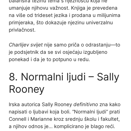
balansira težinu tema s nježnošću koja ne
umanjuje njihovu važnost. Knjiga je prevedena
na više od trideset jezika i prodana u milijunima
primjeraka, što dokazuje njezinu univerzalnu
privlačnost.
Charlijev svijet
nije samo priča o odrastanju—to
je podsjetnik da se svi osjećaju izgubljeno
ponekad i da je to potpuno u redu.
8. Normalni ljudi – Sally
Rooney
Irska autorica Sally Rooney
definitivno
zna kako
napisati o ljubavi koja boli. “Normalni ljudi” prati
Connell i Marianne kroz srednju školu i fakultet,
a njihov odnos je… komplicirano je blago reći.