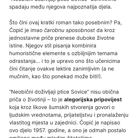
spadaju među njegova najpoznatija djela.
Što čini ovaj kratki roman tako posebnim? Pa,
Ćopić je imao
čarobnu sposobnost
da kroz
jednostavne priče prenese duboke životne
istine. Njegov stil pisanja kombinira
humoristične elemente s ozbiljnijim temama
odrastanja… i to je upravo ono što učenicima
čini čitanje ovakve lektire zanimljivim (a ne
mučnim, kao što ponekad može biti!).
“Neobični doživljaji ptice Sovice” nisu obična
priča o životinji – to je
alegorijska pripovijest
koja kroz likove šumskih stvorenja govori o
ljudskim vrednotama, prijateljstvu i pronalaženju
vlastitog mjesta u zajednici. Ćopić je napisao
ovo djelo 1957. godine, a ono je odmah postalo