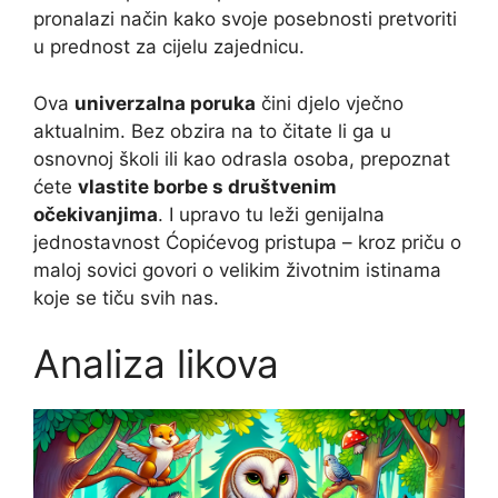
pronalazi način kako svoje posebnosti pretvoriti
u prednost za cijelu zajednicu.
Ova
univerzalna poruka
čini djelo vječno
aktualnim. Bez obzira na to čitate li ga u
osnovnoj školi ili kao odrasla osoba, prepoznat
ćete
vlastite borbe s društvenim
očekivanjima
. I upravo tu leži genijalna
jednostavnost Ćopićevog pristupa – kroz priču o
maloj sovici govori o velikim životnim istinama
koje se tiču svih nas.
Analiza likova