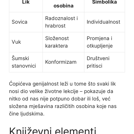
Lik
Simbolika
osobina
Radoznalost i
Sovica
Individualnost
hrabrost
Složenost
Promjena i
Vuk
karaktera
otkupljenje
Šumski
Društveni
Konformizam
stanovnici
pritisci
Ćopićeva genijalnost leži u tome što svaki lik
nosi dio velike životne lekcije – pokazuje da
nitko od nas nije potpuno dobar ili loš, već
složena mješavina različitih osobina koje nas
čine ljudskima.
Književni elementi