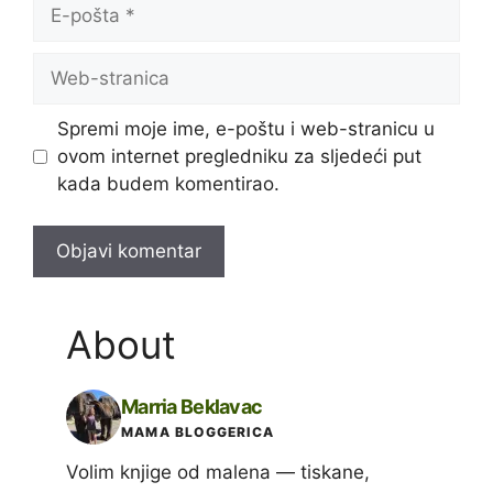
E-
pošta
Web-
stranica
Spremi moje ime, e-poštu i web-stranicu u
ovom internet pregledniku za sljedeći put
kada budem komentirao.
About
Marria Beklavac
MAMA BLOGGERICA
Volim knjige od malena — tiskane,