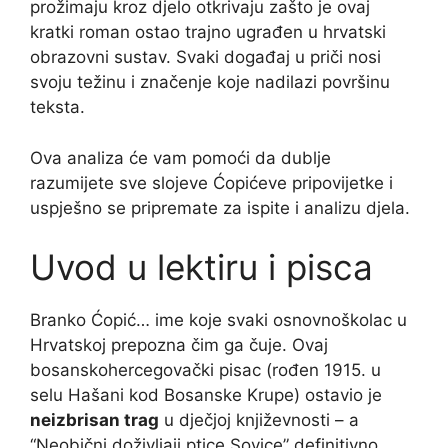
prožimaju kroz djelo otkrivaju zašto je ovaj
kratki roman ostao trajno ugrađen u hrvatski
obrazovni sustav. Svaki događaj u priči nosi
svoju težinu i značenje koje nadilazi površinu
teksta.
Ova analiza će vam pomoći da dublje
razumijete sve slojeve Ćopićeve pripovijetke i
uspješno se pripremate za ispite i analizu djela.
Uvod u lektiru i pisca
Branko Ćopić… ime koje svaki osnovnoškolac u
Hrvatskoj prepozna čim ga čuje. Ovaj
bosanskohercegovački pisac (rođen 1915. u
selu Hašani kod Bosanske Krupe) ostavio je
neizbrisan trag
u dječjoj književnosti – a
“Neobični doživljaji ptice Sovice” definitivno