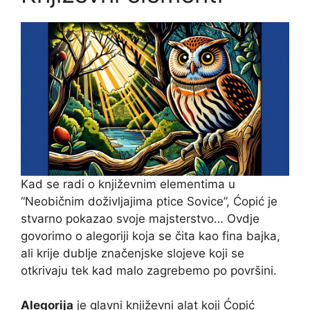
Kad se radi o književnim elementima u
“Neobičnim doživljajima ptice Sovice”, Ćopić je
stvarno pokazao svoje majsterstvo… Ovdje
govorimo o alegoriji koja se čita kao fina bajka,
ali krije dublje značenjske slojeve koji se
otkrivaju tek kad malo zagrebemo po površini.
Alegorija
je glavni književni alat koji Ćopić