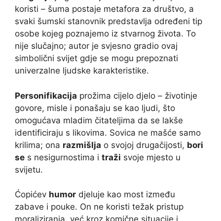
koristi – šuma postaje metafora za društvo, a
svaki šumski stanovnik predstavlja određeni tip
osobe kojeg poznajemo iz stvarnog života. To
nije slučajno; autor je svjesno gradio ovaj
simbolični svijet gdje se mogu prepoznati
univerzalne ljudske karakteristike.
Personifikacija
prožima cijelo djelo – životinje
govore, misle i ponašaju se kao ljudi, što
omogućava mladim čitateljima da se lakše
identificiraju s likovima. Sovica ne mašće samo
krilima; ona
razmišlja
o svojoj drugačijosti,
bori
se
s nesigurnostima i
traži
svoje mjesto u
svijetu.
Ćopićev
humor
djeluje kao most između
zabave i pouke. On ne koristi težak pristup
moraliziranja, već kroz komične situacije i