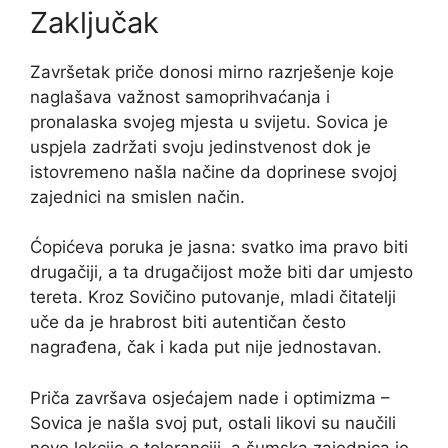
Zaključak
Završetak priče donosi mirno razrješenje koje
naglašava važnost samoprihvaćanja i
pronalaska svojeg mjesta u svijetu. Sovica je
uspjela zadržati svoju jedinstvenost dok je
istovremeno našla načine da doprinese svojoj
zajednici na smislen način.
Ćopićeva poruka je jasna: svatko ima pravo biti
drugačiji, a ta drugačijost može biti dar umjesto
tereta. Kroz Sovičino putovanje, mladi čitatelji
uče da je hrabrost biti autentičan često
nagrađena, čak i kada put nije jednostavan.
Priča završava osjećajem nade i optimizma –
Sovica je našla svoj put, ostali likovi su naučili
nove lekcije o toleranciji, a šumska zajednica je