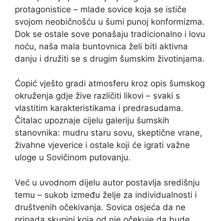
protagonistice – mlade sovice koja se ističe
svojom neobičnošću u šumi punoj konformizma.
Dok se ostale sove ponašaju tradicionalno i lovu
noću, naša mala buntovnica želi biti aktivna
danju i družiti se s drugim šumskim životinjama.
Ćopić vješto gradi atmosferu kroz opis šumskog
okruženja gdje žive različiti likovi – svaki s
vlastitim karakteristikama i predrasudama.
Čitalac upoznaje cijelu galeriju šumskih
stanovnika: mudru staru sovu, skeptične vrane,
živahne vjeverice i ostale koji će igrati važne
uloge u Sovičinom putovanju.
Već u uvodnom dijelu autor postavlja središnju
temu – sukob između želje za individualnosti i
društvenih očekivanja. Sovica osjeća da ne
pripada skupini koja od nje očekuje da bude