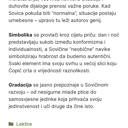
duhovite dijaloge prenosi važne poruke. Kad
Sovica pokuša biti “normalna”, situacije postaju
urnebesne – upravo tu leži autorov genij.
Simbolika
se provlači kroz cijelu priču: dan i noć
predstavljaju sukob između konformizma i
individualnosti, a Sovičine “neobične” navike
simboliziraju hrabrost da budemo autentični.
Svaki element ima svoju svrhu u većoj slici koju
Ćopić crta o vrijednosti raznolikosti.
Gradacija
se jasno prepoznaje u Sovičinom
razvoju – od nesigurne mlade ptice do
samosvjesne jedinke koja prihvaća svoju
jedinstvenost i uči druge da čine isto.
Kategorije
Lektire