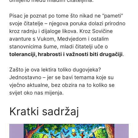
omiljeno među mladim čitateljima.
Pisac je poznat po tome što nikad ne “pameti”
svoje čitatelje – njegova poruka dolazi prirodno
kroz radnju i dijaloge likova. Kroz Sovičine
avanture s Vukom, Medvjedom i ostalim
stanovnicima šume, mladi čitatelji uče o
toleranciji, hrabrosti i važnosti biti drugačiji
.
Zašto je ova lektira toliko dugovjeka?
Jednostavno – jer se bavi temama koje su
vječno aktualne, bez obzira na to koliko se
svijet oko nas mijenja.
Kratki sadržaj