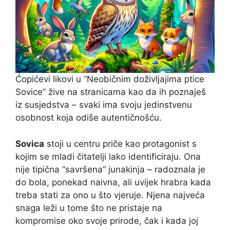
Ćopićevi likovi u “Neobičnim doživljajima ptice
Sovice” žive na stranicama kao da ih poznaješ
iz susjedstva – svaki ima svoju jedinstvenu
osobnost koja odiše autentičnošću.
Sovica
stoji u centru priče kao protagonist s
kojim se mladi čitatelji lako identificiraju. Ona
nije tipična “savršena” junakinja – radoznala je
do bola, ponekad naivna, ali uvijek hrabra kada
treba stati za ono u što vjeruje. Njena najveća
snaga leži u tome što ne pristaje na
kompromise oko svoje prirode, čak i kada joj