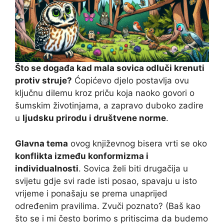
Što se događa kad mala sovica odluči krenuti
protiv struje?
Ćopićevo djelo postavlja ovu
ključnu dilemu kroz priču koja naoko govori o
šumskim životinjama, a zapravo duboko zadire
u
ljudsku prirodu i društvene norme
.
Glavna tema
ovog književnog bisera vrti se oko
konflikta između konformizma i
individualnosti
. Sovica želi biti drugačija u
svijetu gdje svi rade isti posao, spavaju u isto
vrijeme i ponašaju se prema unaprijed
određenim pravilima. Zvuči poznato? (Baš kao
što se i mi često borimo s pritiscima da budemo