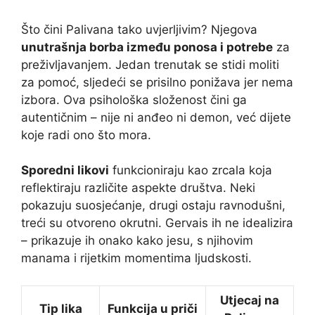
Što čini Palivana tako uvjerljivim? Njegova
unutrašnja borba između ponosa i potrebe
za
preživljavanjem. Jedan trenutak se stidi moliti
za pomoć, sljedeći se prisilno ponižava jer nema
izbora. Ova psihološka složenost čini ga
autentičnim – nije ni anđeo ni demon, već dijete
koje radi ono što mora.
Sporedni likovi
funkcioniraju kao zrcala koja
reflektiraju različite aspekte društva. Neki
pokazuju suosjećanje, drugi ostaju ravnodušni,
treći su otvoreno okrutni. Gervais ih ne idealizira
– prikazuje ih onako kako jesu, s njihovim
manama i rijetkim momentima ljudskosti.
Utjecaj na
Tip lika
Funkcija u priči