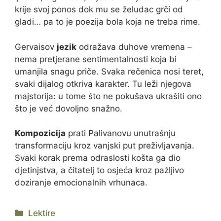
krije svoj ponos dok mu se želudac grči od
gladi… pa to je poezija bola koja ne treba rime.
Gervaisov
jezik
odražava duhove vremena –
nema pretjerane sentimentalnosti koja bi
umanjila snagu priče. Svaka rečenica nosi teret,
svaki dijalog otkriva karakter. Tu leži njegova
majstorija: u tome što ne pokušava ukrašiti ono
što je već dovoljno snažno.
Kompozicija
prati Palivanovu unutrašnju
transformaciju kroz vanjski put preživljavanja.
Svaki korak prema odraslosti košta ga dio
djetinjstva, a čitatelj to osjeća kroz pažljivo
doziranje emocionalnih vrhunaca.
Kategorije
Lektire