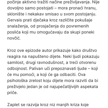
počinje aktivno tražiti načine preživljavanja. Nije
dovoljno samo postojati – mora pronaći hranu,
sklonište i nekakav smisao u svom postojanju.
Gervais prati dječaka kroz različite pokušaje
snalaženja, od prosjačenja do povremenih
poslića koji mu omogućavaju da skupi poneki
novčić.
Kroz ove epizode autor prikazuje kako društvo
reagira na napušteno dijete. Neki ljudi pokazuju
samilost, drugi ravnodušnost, a treći otvorenu
odbojnost. Palivan uči prepoznavati ljude – koji
će mu pomoći, a koji će ga odbaciti. Ova
psihološka zrelost koju dijete mora razviti da bi
preživjelo jedan je od najupečatljivijih aspekata
priče.
Zaplet se razvija kroz niz manjih kriza koje