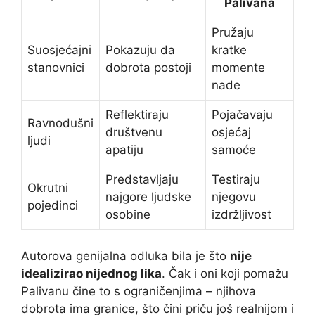
Palivana
Pružaju
Suosjećajni
Pokazuju da
kratke
stanovnici
dobrota postoji
momente
nade
Reflektiraju
Pojačavaju
Ravnodušni
društvenu
osjećaj
ljudi
apatiju
samoće
Predstavljaju
Testiraju
Okrutni
najgore ljudske
njegovu
pojedinci
osobine
izdržljivost
Autorova genijalna odluka bila je što
nije
idealizirao nijednog lika
. Čak i oni koji pomažu
Palivanu čine to s ograničenjima – njihova
dobrota ima granice, što čini priču još realnijom i