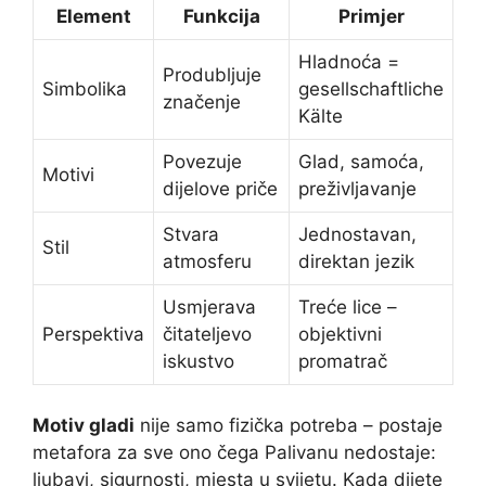
Element
Funkcija
Primjer
Hladnoća =
Produbljuje
Simbolika
gesellschaftliche
značenje
Kälte
Povezuje
Glad, samoća,
Motivi
dijelove priče
preživljavanje
Stvara
Jednostavan,
Stil
atmosferu
direktan jezik
Usmjerava
Treće lice –
Perspektiva
čitateljevo
objektivni
iskustvo
promatrač
Motiv gladi
nije samo fizička potreba – postaje
metafora za sve ono čega Palivanu nedostaje:
ljubavi, sigurnosti, mjesta u svijetu. Kada dijete