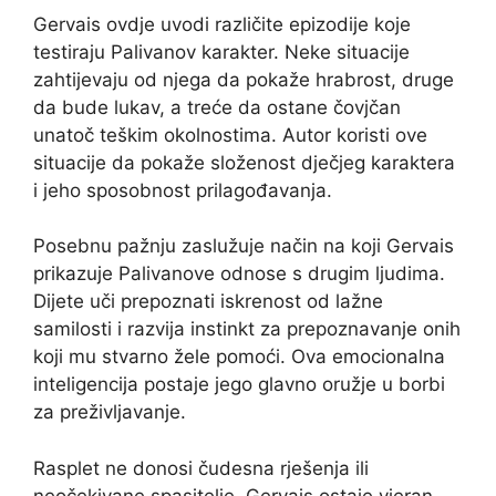
Gervais ovdje uvodi različite epizodije koje
testiraju Palivanov karakter. Neke situacije
zahtijevaju od njega da pokaže hrabrost, druge
da bude lukav, a treće da ostane čovjčan
unatoč teškim okolnostima. Autor koristi ove
situacije da pokaže složenost dječjeg karaktera
i jeho sposobnost prilagođavanja.
Posebnu pažnju zaslužuje način na koji Gervais
prikazuje Palivanove odnose s drugim ljudima.
Dijete uči prepoznati iskrenost od lažne
samilosti i razvija instinkt za prepoznavanje onih
koji mu stvarno žele pomoći. Ova emocionalna
inteligencija postaje jego glavno oružje u borbi
za preživljavanje.
Rasplet ne donosi čudesna rješenja ili
neočekivane spasitelje. Gervais ostaje vjeran