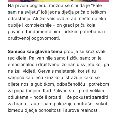
Na prvom pogledu, možda se čini da je “Pale
sam na svijetu” još jedna dječja priča o teškom
odrastanju. Ali Gervais ovdje radi nešto daleko
dublje i kompleksnije – on gradi priču koja
govori o fundamentalnim ljudskim potrebama i
društvenoj odgovornosti.
Samoća kao glavna tema
probija se kroz svaki
red djela. Palivan nije samo fizički sam; on je
emocionalno i društveno izoliran u svijetu koji ga
ne želi vidjeti. Gervais majsterski koristi tu
samoću kao leću kroz koju istražuje kako se
dijete nosi s gubitkom, odbačenošću i potrebom
za pripadanjem. Kad Palivan stoji pred velikim
odlukama – hoće li prositi ili će pokušati zaraditi
za hranu – autor nam pokazuje unutrašnji sukob
između dječje ponositosti i surove realnosti.