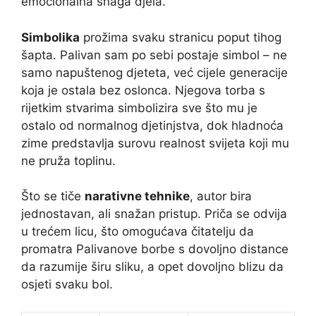
emocionalna snaga djela.
Simbolika
prožima svaku stranicu poput tihog
šapta. Palivan sam po sebi postaje simbol – ne
samo napuštenog djeteta, već cijele generacije
koja je ostala bez oslonca. Njegova torba s
rijetkim stvarima simbolizira sve što mu je
ostalo od normalnog djetinjstva, dok hladnoća
zime predstavlja surovu realnost svijeta koji mu
ne pruža toplinu.
Što se tiče
narativne tehnike
, autor bira
jednostavan, ali snažan pristup. Priča se odvija
u trećem licu, što omogućava čitatelju da
promatra Palivanove borbe s dovoljno distance
da razumije širu sliku, a opet dovoljno blizu da
osjeti svaku bol.