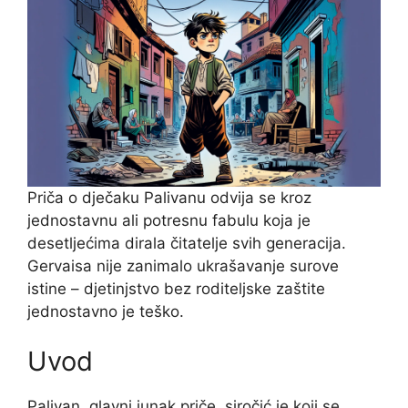
Priča o dječaku Palivanu odvija se kroz
jednostavnu ali potresnu fabulu koja je
desetljećima dirala čitatelje svih generacija.
Gervaisa nije zanimalo ukrašavanje surove
istine – djetinjstvo bez roditeljske zaštite
jednostavno je teško.
Uvod
Palivan, glavni junak priče, siročić je koji se