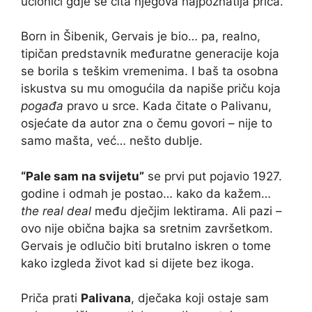
učionici gdje se čita njegova najpoznatija priča.
Born in Šibenik, Gervais je bio… pa, realno,
tipičan predstavnik međuratne generacije koja
se borila s teškim vremenima. I baš ta osobna
iskustva su mu omogućila da napiše priču koja
pogađa
pravo u srce. Kada čitate o Palivanu,
osjećate da autor zna o čemu govori – nije to
samo mašta, već… nešto dublje.
“Pale sam na svijetu”
se prvi put pojavio 1927.
godine i odmah je postao… kako da kažem…
the real deal
među dječjim lektirama. Ali pazi –
ovo nije obična bajka sa sretnim završetkom.
Gervais je odlučio biti brutalno iskren o tome
kako izgleda život kad si dijete bez ikoga.
Priča prati
Palivana
, dječaka koji ostaje sam