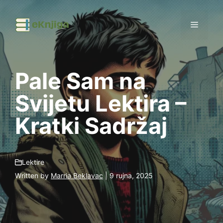
Preskoči
na
Izborni
sadržaj
Pale Sam na
Svijetu Lektira –
Kratki Sadržaj
Lektire
Written by
Marria Beklavac
| 9 rujna, 2025