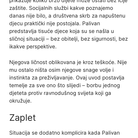
prikazuje koliko brzo dijete može ostati bez ičije
zaštite. Socijalnih službi kakve poznajemo
danas nije bilo, a društvena skrb za napuštenu
djecu praktički nije postojala. Palivan
predstavlja tisuće djece koja su se našla u
sličnoj situaciji – bez obitelji, bez sigurnosti, bez
ikakve perspektive.
Njegova ličnost oblikovana je kroz teškoće. Nije
mu ostalo ništa osim njegove snage volje i
instinkta za preživljavanje. Ovaj uvod postavlja
temelje za sve ono što slijedi – borbu jednog
djeteta protiv ravnodušnog svijeta koji ga
okružuje.
Zaplet
Situacija se dodatno komplicira kada Palivan