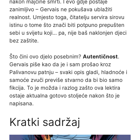
nakon majčine smrti. I evo gdje postaje
zanimljivo – Gervais ne pokušava ublažiti
realnost. Umjesto toga, čitatelju servira sirovu
istinu o tome što znači biti potpuno prepušten
sebi u svijetu koji… pa, nije baš naklonjen djeci
bez zaštite.
Što čini ovo djelo posebnim?
Autentičnost
.
Gervais piše kao da je i sam prošao kroz
Palivanovu patnju – svaki opis gladi, hladnoće i
samoće zvuči previše stvarno da bi bio samo
fikcija. To je možda i razlog zašto ova lektira
ostaje aktualna gotovo stoljeće nakon što je
napisana.
Kratki sadržaj