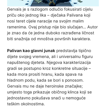
Gervais je s razlogom odlučio fokusirati cijelu
priču oko jednog lika – dječaka Palivana koji
nosi teret cijele naracije na svojim malim
ramenima. Ovaj pristup nije bio slučajan… Autor
je znao da će jedna duboko razrađena ličnost
biti snažnija od mnoštva površnih karaktera.
Palivan kao glavni junak
predstavlja tipično
dijete svojeg vremena, ali i universalnu figuru
napuštenog djeteta. Njegova karakterizacija
gradi se postupno kroz konkretne situacije –
kada mora prositi hranu, kada spava na
hladnom podu, kada se bori s ponosom.
Gervais mu ne daje heroinske značajke;
umjesto toga prikazuje običnog klinca koji se
jednostavno pokušava snaći u nemoguće
teškim okolnostima.