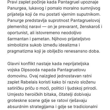
Pravi zaplet počinje kada Pantagruel upoznaje
Panurgea, lukavog i pomalo moralno sumnjivog
prijatelja koji će mu postati vjernim suputnikom.
Panurge predstavlja suprotnost Pantagruelovoj
plemenitoj naravi — on je prevarant, ženskaroš i
oportunist, ali istovremeno neodoljivo
šarmantan i pametan. Njihovo prijateljstvo
simbolizira sukob između idealizma i
pragmatizma koji je obilježio renesansno doba.
Glavni konflikt nastaje kada neprijateljska
vojska Dipsooda napada Pantagruelovu
domovinu. Ovaj naizgled jednostavan ratni
zaplet Rabelais koristi kako bi razvio složenu
satiričku priču o moći, politici i ljudskoj prirodi.
Umjesto heroičkih bitaka, čitatelji dobivaju
groteskne scene gdje se ratovi rješavaju
absurdnim strategijama i gdje se tradicionalni