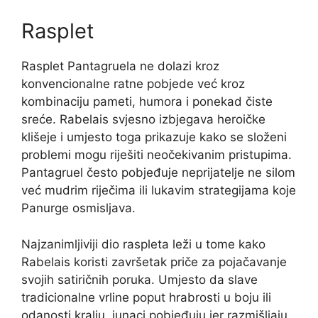
Rasplet
Rasplet Pantagruela ne dolazi kroz
konvencionalne ratne pobjede već kroz
kombinaciju pameti, humora i ponekad čiste
sreće. Rabelais svjesno izbjegava heroičke
klišeje i umjesto toga prikazuje kako se složeni
problemi mogu riješiti neočekivanim pristupima.
Pantagruel često pobjeđuje neprijatelje ne silom
već mudrim riječima ili lukavim strategijama koje
Panurge osmisljava.
Najzanimljiviji dio raspleta leži u tome kako
Rabelais koristi završetak priče za pojačavanje
svojih satiričnih poruka. Umjesto da slave
tradicionalne vrline poput hrabrosti u boju ili
odanosti kralju, junaci pobjeđuju jer razmišljaju