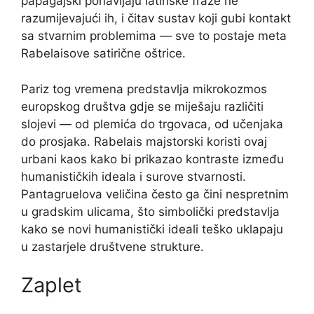
papagajski ponavljaju latinske fraze ne
razumijevajući ih, i čitav sustav koji gubi kontakt
sa stvarnim problemima — sve to postaje meta
Rabelaisove satirične oštrice.
Pariz tog vremena predstavlja mikrokozmos
europskog društva gdje se miješaju različiti
slojevi — od plemića do trgovaca, od učenjaka
do prosjaka. Rabelais majstorski koristi ovaj
urbani kaos kako bi prikazao kontraste između
humanističkih ideala i surove stvarnosti.
Pantagruelova veličina često ga čini nespretnim
u gradskim ulicama, što simbolički predstavlja
kako se novi humanistički ideali teško uklapaju
u zastarjele društvene strukture.
Zaplet