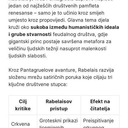
jedan od najžešćih društvenih pamfleta
renesanse – samo je to učinio kroz smijeh
umjesto kroz propovijedi. Glavna tema djela
kruži oko
sukoba između humanističkih ideala
i grube stvarnosti
feudalnog društva, gdje
gigantski princ postaje savršena metafora za
veličinu ljudskih težnji nasuprot malenkosti
ljudskih slabosti.
Kroz Pantagruelove avanture, Rabelais razvija
složenu mrežu satiričnih poruka koje ciljaju tri
ključne društvene stupca:
Cilj
Rabelaisov
Efekt na
kritike
pristup
čitatelja
Groteskni prikazi
Preispitivanje
Crkvena
licemjernih
crkvenog