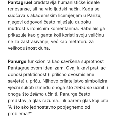
Pantagruel
predstavlja humanističke ideale
renesanse, ali na vrlo ljudski način. Kada se
suočava s akademskim licemjerjem u Parizu,
njegovi odgovori često miješaju duboku
mudrost s ironičnim komentarima. Rabelais ga
prikazuje kao giganta koji koristi svoju veličinu
ne za zastrašivanje, već kao metaforu za
velikodušnost duha.
Panurge
funkcionira kao savršena suprotnost
Pantagruelovom idealizam. Ovaj lukavi pratilac
donosi praktičnost (i prilično dvosmislene
savjete) u priču. Njihovo prijateljstvo simbolizira
vječni sukob između onoga što
trebamo
učiniti i
onoga što
želimo
učiniti. Panurge često
predstavlja glas razuma… ili barem glas koji pita
“A što ako jednostavno pobjegnemo od
problema?”