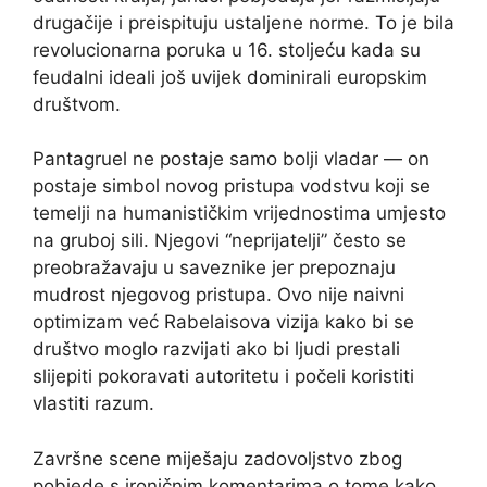
drugačije i preispituju ustaljene norme. To je bila
revolucionarna poruka u 16. stoljeću kada su
feudalni ideali još uvijek dominirali europskim
društvom.
Pantagruel ne postaje samo bolji vladar — on
postaje simbol novog pristupa vodstvu koji se
temelji na humanističkim vrijednostima umjesto
na gruboj sili. Njegovi “neprijatelji” često se
preobražavaju u saveznike jer prepoznaju
mudrost njegovog pristupa. Ovo nije naivni
optimizam već Rabelaisova vizija kako bi se
društvo moglo razvijati ako bi ljudi prestali
slijepiti pokoravati autoritetu i počeli koristiti
vlastiti razum.
Završne scene miješaju zadovoljstvo zbog
pobjede s ironičnim komentarima o tome kako