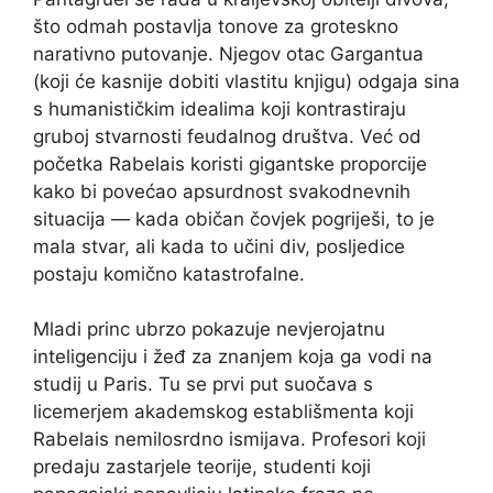
što odmah postavlja tonove za groteskno
narativno putovanje. Njegov otac Gargantua
(koji će kasnije dobiti vlastitu knjigu) odgaja sina
s humanističkim idealima koji kontrastiraju
gruboj stvarnosti feudalnog društva. Već od
početka Rabelais koristi gigantske proporcije
kako bi povećao apsurdnost svakodnevnih
situacija — kada običan čovjek pogriješi, to je
mala stvar, ali kada to učini div, posljedice
postaju komično katastrofalne.
Mladi princ ubrzo pokazuje nevjerojatnu
inteligenciju i žeđ za znanjem koja ga vodi na
studij u Paris. Tu se prvi put suočava s
licemerjem akademskog establišmenta koji
Rabelais nemilosrdno ismijava. Profesori koji
predaju zastarjele teorije, studenti koji