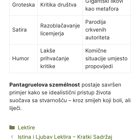
Gigantski likovi
Groteska
Kritika društva
kao metafora
Parodija
Razoblačavanje
Satira
crkvenih
licemjerja
autoriteta
Lakše
Komične
Humor
prihvaćanje
situacije umjesto
kritike
propovijedi
Pantagruelova személnost
postaje savršen
primjer kako se idealistični pristup života
suočava sa stvarnošću – kroz smijeh koji boli, ali
liječi.
Kategorije
Lektire
Istina i Ljubav Lektira – Kratki Sadržaj