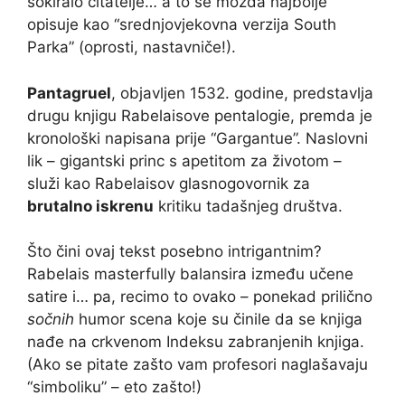
šokiralo čitatelje… a to se možda najbolje
opisuje kao “srednjovjekovna verzija South
Parka” (oprosti, nastavniče!).
Pantagruel
, objavljen 1532. godine, predstavlja
drugu knjigu Rabelaisove pentalogie, premda je
kronološki napisana prije “Gargantue”. Naslovni
lik – gigantski princ s apetitom za životom –
služi kao Rabelaisov glasnogovornik za
brutalno iskrenu
kritiku tadašnjeg društva.
Što čini ovaj tekst posebno intrigantnim?
Rabelais masterfully balansira između učene
satire i… pa, recimo to ovako – ponekad prilično
sočnih
humor scena koje su činile da se knjiga
nađe na crkvenom Indeksu zabranjenih knjiga.
(Ako se pitate zašto vam profesori naglašavaju
“simboliku” – eto zašto!)