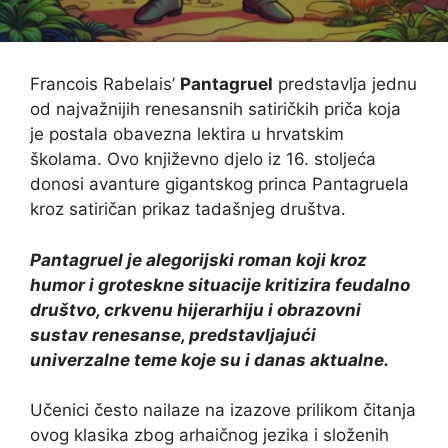
Francois Rabelais’
Pantagruel
predstavlja jednu
od najvažnijih renesansnih satiričkih priča koja
je postala obavezna lektira u hrvatskim
školama. Ovo književno djelo iz 16. stoljeća
donosi avanture gigantskog princa Pantagruela
kroz satiričan prikaz tadašnjeg društva.
Pantagruel je alegorijski roman koji kroz
humor i groteskne situacije kritizira feudalno
društvo, crkvenu hijerarhiju i obrazovni
sustav renesanse, predstavljajući
univerzalne teme koje su i danas aktualne.
Učenici često nailaze na izazove prilikom čitanja
ovog klasika zbog arhaičnog jezika i složenih