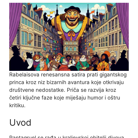
Rabelaisova renesansna satira prati gigantskog
princa kroz niz bizarnih avantura koje otkrivaju
društvene nedostatke. Priča se razvija kroz
četiri ključne faze koje miješaju humor i oštru
kritiku.
Uvod
Pantagruel se rađa u kraljevskoj obitelji divova,