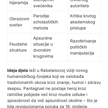
hijerarhija
svećenika
autoriteta
Parodije
Kritika krutog
Obrazovni
scholastičkih
akademskog
sustav
metoda
pristupa
Apsurdne
Razotkrivanje
Feudalne
situacije u
političkih
strukture
dvorskim
manipulacija
krugovima
Ideja djela
leži u Rabelaisovoj viziji novog
humanističkog čovjeka koji se oslobađa
tradicionalnih okova kroz znanje, humor i zdravu
skepsu. Pantagruel ne postaje heroj kroz
ratničke pobjede već kroz mudre odluke i
sposobnost da vidi apsurdnost okoline – što je
bila revolucionarna poruka za 16. stoljeće.