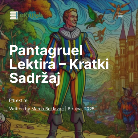
Preskoči
na
Izborni
sadržaj
Pantagruel
Lektira – Kratki
Sadržaj
Lektire
Written by
Marria Beklavac
| 6 rujna, 2025