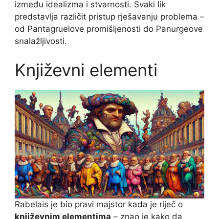
između idealizma i stvarnosti. Svaki lik
predstavlja različit pristup rješavanju problema –
od Pantagruelove promišljenosti do Panurgeove
snalažljivosti.
Književni elementi
Rabelais je bio pravi majstor kada je riječ o
književnim elementima
– znao je kako da