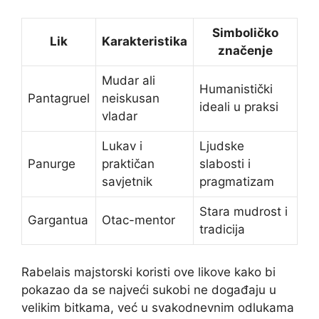
Simboličko
Lik
Karakteristika
značenje
Mudar ali
Humanistički
Pantagruel
neiskusan
ideali u praksi
vladar
Lukav i
Ljudske
Panurge
praktičan
slabosti i
savjetnik
pragmatizam
Stara mudrost i
Gargantua
Otac-mentor
tradicija
Rabelais majstorski koristi ove likove kako bi
pokazao da se najveći sukobi ne događaju u
velikim bitkama, već u svakodnevnim odlukama