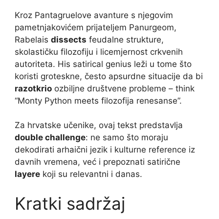
Kroz Pantagruelove avanture s njegovim
pametnjakovićem prijateljem Panurgeom,
Rabelais
dissects
feudalne strukture,
skolastičku filozofiju i licemjernost crkvenih
autoriteta. His satirical genius leži u tome što
koristi groteskne, često apsurdne situacije da bi
razotkrio
ozbiljne društvene probleme – think
“Monty Python meets filozofija renesanse”.
Za hrvatske učenike, ovaj tekst predstavlja
double challenge
: ne samo što moraju
dekodirati arhaični jezik i kulturne reference iz
davnih vremena, već i prepoznati satirične
layere
koji su relevantni i danas.
Kratki sadržaj