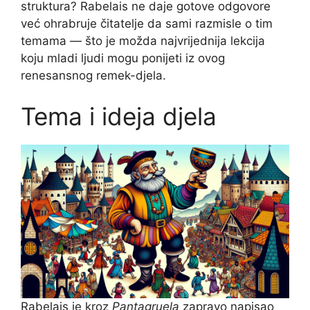
struktura? Rabelais ne daje gotove odgovore
već ohrabruje čitatelje da sami razmisle o tim
temama — što je možda najvrijednija lekcija
koju mladi ljudi mogu ponijeti iz ovog
renesansnog remek-djela.
Tema i ideja djela
Rabelais je kroz
Pantagruela
zapravo napisao