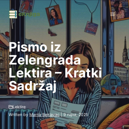
Preskoči
na
Izborni
sadržaj
Pismo iz
Zelengrada
Lektira – Kratki
Sadržaj
Lektire
Written by
Marria Beklavac
| 9 rujna, 2025