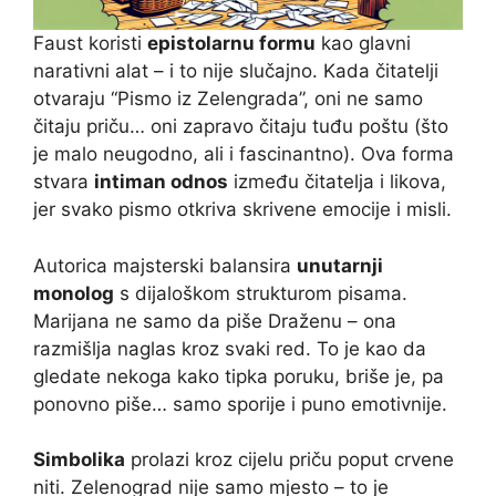
Faust koristi
epistolarnu formu
kao glavni
narativni alat – i to nije slučajno. Kada čitatelji
otvaraju “Pismo iz Zelengrada”, oni ne samo
čitaju priču… oni zapravo čitaju tuđu poštu (što
je malo neugodno, ali i fascinantno). Ova forma
stvara
intiman odnos
između čitatelja i likova,
jer svako pismo otkriva skrivene emocije i misli.
Autorica majsterski balansira
unutarnji
monolog
s dijaloškom strukturom pisama.
Marijana ne samo da piše Draženu – ona
razmišlja naglas kroz svaki red. To je kao da
gledate nekoga kako tipka poruku, briše je, pa
ponovno piše… samo sporije i puno emotivnije.
Simbolika
prolazi kroz cijelu priču poput crvene
niti. Zelenograd nije samo mjesto – to je