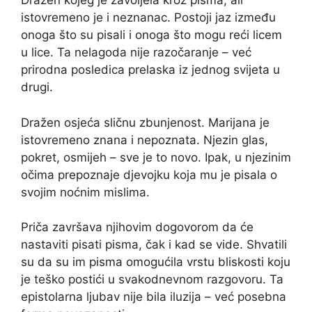
Dražen kojeg je zavoljela kroz pisma, ali
istovremeno je i neznanac. Postoji jaz između
onoga što su pisali i onoga što mogu reći licem
u lice. Ta nelagoda nije razočaranje – već
prirodna posledica prelaska iz jednog svijeta u
drugi.
Dražen osjeća sličnu zbunjenost. Marijana je
istovremeno znana i nepoznata. Njezin glas,
pokret, osmijeh – sve je to novo. Ipak, u njezinim
očima prepoznaje djevojku koja mu je pisala o
svojim noćnim mislima.
Priča završava njihovim dogovorom da će
nastaviti pisati pisma, čak i kad se vide. Shvatili
su da su im pisma omogućila vrstu bliskosti koju
je teško postići u svakodnevnom razgovoru. Ta
epistolarna ljubav nije bila iluzija – već posebna