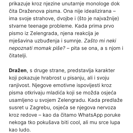
prikazuje kroz njezine unutarnje monologe dok
čita Draženova pisma. Ona nije idealizirana –
ima svoje strahove, dvojbe i (što je najvažnije)
stvarne teenage probleme. Kada prima prvo
pismo iz Zelengrada, njena reakcija je
mješavina uzbuđenja i sumnje.
Zašto mi neki
nepoznati momak piše?
– pita se ona, a s njom i
čitatelji.
Dražen
, s druge strane, predstavlja karakter
koji pokazuje hrabrost u pisanju, ali i svoju
ranjivost. Njegove emotivne ispovijesti kroz
pisma otkrivaju mladića koji se možda osjeća
usamljeno u svojem Zelengradu. Kada predlaže
susret u Zagrebu, osjeća se njegova nervoza
kroz redove – kao da čitamo WhatsApp poruke
nekoga tko pokušava biti cool, ali mu srce lupa
kao ludo.