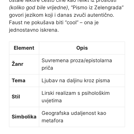
ostale lektire često čine kao relikt iz prošlosti
(koliko god bile vrijedne)
, “Pismo iz Zelengrada”
govori jezikom koji i danas zvuči autentično.
Faust ne pokušava biti “cool” – ona je
jednostavno iskrena.
Element
Opis
Suvremena proza/epistolarna
Žanr
priča
Tema
Ljubav na daljinu kroz pisma
Lirski realizam s psihološkim
Stil
uvjetima
Geografska udaljenost kao
Simbolika
metafora