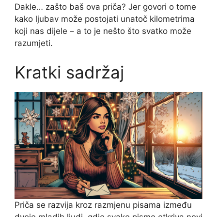
Dakle… zašto baš ova priča? Jer govori o tome
kako ljubav može postojati unatoč kilometrima
koji nas dijele – a to je nešto što svatko može
razumjeti.
Kratki sadržaj
Priča se razvija kroz razmjenu pisama između