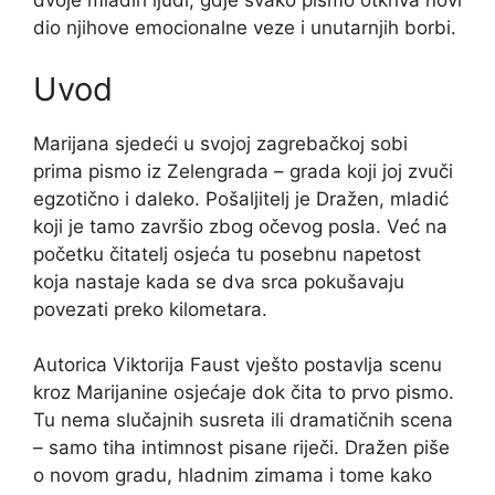
dvoje mladih ljudi, gdje svako pismo otkriva novi
dio njihove emocionalne veze i unutarnjih borbi.
Uvod
Marijana sjedeći u svojoj zagrebačkoj sobi
prima pismo iz Zelengrada – grada koji joj zvuči
egzotično i daleko. Pošaljitelj je Dražen, mladić
koji je tamo završio zbog očevog posla. Već na
početku čitatelj osjeća tu posebnu napetost
koja nastaje kada se dva srca pokušavaju
povezati preko kilometara.
Autorica Viktorija Faust vješto postavlja scenu
kroz Marijanine osjećaje dok čita to prvo pismo.
Tu nema slučajnih susreta ili dramatičnih scena
– samo tiha intimnost pisane riječi. Dražen piše
o novom gradu, hladnim zimama i tome kako