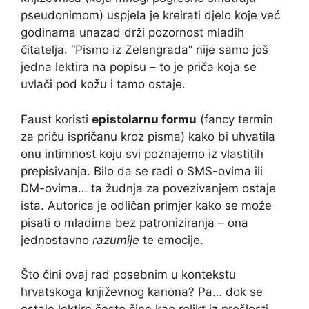
pseudonimom) uspjela je kreirati djelo koje već
godinama unazad drži pozornost mladih
čitatelja. “Pismo iz Zelengrada” nije samo još
jedna lektira na popisu – to je priča koja se
uvlači pod kožu i tamo ostaje.
Faust koristi
epistolarnu formu
(fancy termin
za priču ispričanu kroz pisma) kako bi uhvatila
onu intimnost koju svi poznajemo iz vlastitih
prepisivanja. Bilo da se radi o SMS-ovima ili
DM-ovima… ta žudnja za povezivanjem ostaje
ista. Autorica je odličan primjer kako se može
pisati o mladima bez patroniziranja – ona
jednostavno
razumije
te emocije.
Što čini ovaj rad posebnim u kontekstu
hrvatskoga književnog kanona? Pa… dok se