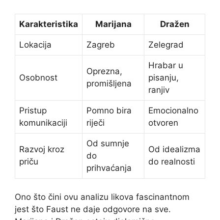
Karakteristika
Marijana
Dražen
Lokacija
Zagreb
Zelegrad
Hrabar u
Oprezna,
Osobnost
pisanju,
promišljena
ranjiv
Pristup
Pomno bira
Emocionalno
komunikaciji
riječi
otvoren
Od sumnje
Razvoj kroz
Od idealizma
do
priču
do realnosti
prihvaćanja
Ono što čini ovu analizu likova fascinantnom
jest što Faust ne daje odgovore na sve.