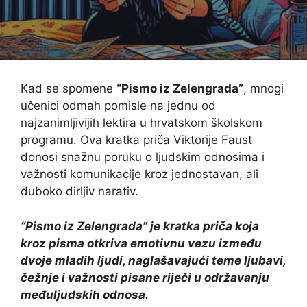
Kad se spomene
“Pismo iz Zelengrada”
, mnogi
učenici odmah pomisle na jednu od
najzanimljivijih lektira u hrvatskom školskom
programu. Ova kratka priča Viktorije Faust
donosi snažnu poruku o ljudskim odnosima i
važnosti komunikacije kroz jednostavan, ali
duboko dirljiv narativ.
“Pismo iz Zelengrada” je kratka priča koja
kroz pisma otkriva emotivnu vezu između
dvoje mladih ljudi, naglašavajući teme ljubavi,
čežnje i važnosti pisane riječi u održavanju
međuljudskih odnosa.