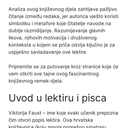
Analiza ovog književnog djela zahtijeva pažljivo
čitanje između redaka, jer autorica vješto koristi
simboliku i metafore koje čitatelje navode na
dublje razmišljanje. Razumijevanje glavnih
likova, njihovih motivacija i društvenog
konteksta u kojem se priča odvija ključno je za
uspješno savladavanje ove lektire.
Pripremite se za putovanje kroz stranice koje će
vam otkriti sve tajne ovog fascinantnog
književnog remek-djela.
Uvod u lektiru i pisca
Viktorija Faust – ime koje svaki učenik prepozna
čim otvori popis lektira. Ova hrvatska
književnica (koju mnogi pogrešno smatraju