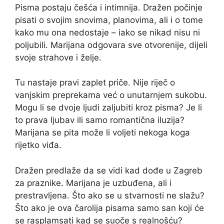
Pisma postaju češća i intimnija. Dražen počinje
pisati o svojim snovima, planovima, ali i o tome
kako mu ona nedostaje – iako se nikad nisu ni
poljubili. Marijana odgovara sve otvorenije, dijeli
svoje strahove i želje.
Tu nastaje pravi zaplet priče. Nije riječ o
vanjskim preprekama već o unutarnjem sukobu.
Mogu li se dvoje ljudi zaljubiti kroz pisma? Je li
to prava ljubav ili samo romantična iluzija?
Marijana se pita može li voljeti nekoga koga
rijetko viđa.
Dražen predlaže da se vidi kad dođe u Zagreb
za praznike. Marijana je uzbuđena, ali i
prestravljena. Što ako se u stvarnosti ne slažu?
Što ako je ova čarolija pisama samo san koji će
se rasplamsati kad se suoče s realnošću?