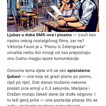
Ljubav u doba SMS-ova i pisama
— zvuči kao
naslov nekog nostalgičnog filma, zar ne?
Viktorija Faust je u “Pismu iz Zelengrada”
uhvatila nešto što mnogi od nas prepoznaju:
onu čudnu magiju spore komunikacije.
Osnovna tema djela vrti se oko
epistolarne
ljubavi
— one koja se gradi pismo po pismo,
riječ po riječ. Dok danas možemo nekome
poslati srce emoji u 0.3 sekunde, Marijana i
Dražen moraju čekati dane da dođe odgovor. I
tu leži genij priče — ona postavlja pitanje što se
gubi u toj brzini moderne komunikacije.