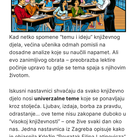
Kad netko spomene “temu i ideju” književnog
djela, većina učenika odmah pomisli na
dosadne analize koje su naučili napamet. Ali
evo zanimljivog obrata – preobrazba lektire
počinje upravo tu gdje se tema spaja s njihovim
životom.
Iskusni nastavnici shvaćaju da svako književno
djelo nosi
univerzalne teme
koje se ponavljaju
kroz stoljeća. Ljubav, izdaja, borba za pravdu,
odrastanje… ove teme nisu zakopane duboko u
“visokoj književnosti” – one žive svaki dan oko
nas. Jedna nastavnica iz Zagreba opisuje kako
je objasnila Krležin “Povratak Filipa Latinovicza”