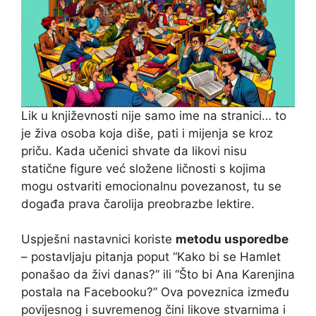
Lik u književnosti nije samo ime na stranici… to
je živa osoba koja diše, pati i mijenja se kroz
priču. Kada učenici shvate da likovi nisu
statične figure već složene ličnosti s kojima
mogu ostvariti emocionalnu povezanost, tu se
događa prava čarolija preobrazbe lektire.
Uspješni nastavnici koriste
metodu usporedbe
– postavljaju pitanja poput “Kako bi se Hamlet
ponašao da živi danas?” ili “Što bi Ana Karenjina
postala na Facebooku?” Ova poveznica između
povijesnog i suvremenog čini likove stvarnima i