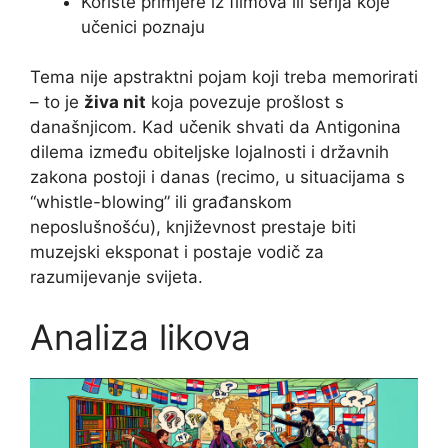
Koriste primjere iz filmova ili serija koje
učenici poznaju
Tema nije apstraktni pojam koji treba memorirati
– to je
živa nit
koja povezuje prošlost s
današnjicom. Kad učenik shvati da Antigonina
dilema između obiteljske lojalnosti i državnih
zakona postoji i danas (recimo, u situacijama s
“whistle-blowing” ili građanskom
neposlušnošću), književnost prestaje biti
muzejski eksponat i postaje vodič za
razumijevanje svijeta.
Analiza likova