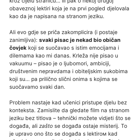
kroz cijelu stranicu… ili pak o nekoj drugoj
obaveznoj lektiri koja je na prvi pogled djelovala
kao da je napisana na stranom jeziku.
Ali evo gdje se priča zakomplicira (i postaje
zanimljiva):
svaki pisac je nekad bio običan
čovjek
koji se suočavao s istim emocijama i
dilemama kao mi danas. Krleža nije pisao u
vakuumu – pisao je o ljubomori, ambiciji,
društvenim nepravdama i obiteljskim sukobima
koji su… pa prilično slični onima s kojima se
suočavamo svaki dan.
Problem nastaje kad učenici pristupe djelu bez
konteksta. Zamislite da gledate film na stranom
jeziku bez titlova – tehnički možete vidjeti što se
događa, ali
zašto
se događa ostaje misterij. To
je upravo ono što se događa s lektiroм kad