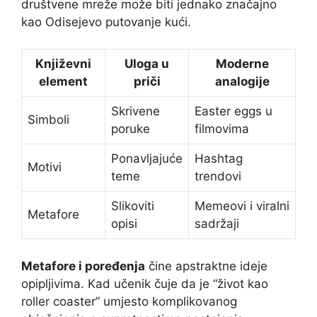
društvene mreže može biti jednako značajno
kao Odisejevo putovanje kući.
Književni
Uloga u
Moderne
element
priči
analogije
Skrivene
Easter eggs u
Simboli
poruke
filmovima
Ponavljajuće
Hashtag
Motivi
teme
trendovi
Slikoviti
Memeovi i viralni
Metafore
opisi
sadržaji
Metafore i poređenja
čine apstraktne ideje
opipljivima. Kad učenik čuje da je “život kao
roller coaster” umjesto komplikovanog