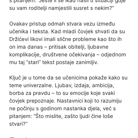
s pitanjem: “Jeste li se ikad našli u situaciji gdje
su vam roditelji namjestili susret s nekim?”
Ovakav pristup odmah stvara vezu između
učenika i teksta. Kad mladi čovjek shvati da su
Držićevi likovi imali slične probleme kao što ih
on ima danas – pritisak obitelji, ljubavne
komplikacije, društvene očekivanja – odjednom
mu taj “stari” tekst postaje zanimljiv.
Ključ je u tome da se učenicima pokaže kako su
teme univerzalne. Ljubav, izdaja, ambicija,
borba za pravdu – to su emocije koje svaki
čovjek prepoznaje. Nastavnici koji to razumiju
ne počinju s godinom nastanka djela, već s
pitanjem: “Što mislite, zašto ljudi čine loše
stvari?”