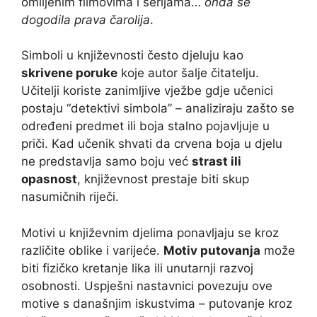
omiljenim filmovima i serijama…
onda se
dogodila prava čarolija
.
Simboli u književnosti često djeluju kao
skrivene poruke
koje autor šalje čitatelju.
Učitelji koriste zanimljive vježbe gdje učenici
postaju “detektivi simbola” – analiziraju zašto se
određeni predmet ili boja stalno pojavljuje u
priči. Kad učenik shvati da crvena boja u djelu
ne predstavlja samo boju već
strast ili
opasnost
, književnost prestaje biti skup
nasumičnih riječi.
Motivi u književnim djelima ponavljaju se kroz
različite oblike i varijeće.
Motiv putovanja
može
biti fizičko kretanje lika ili unutarnji razvoj
osobnosti. Uspješni nastavnici povezuju ove
motive s današnjim iskustvima – putovanje kroz