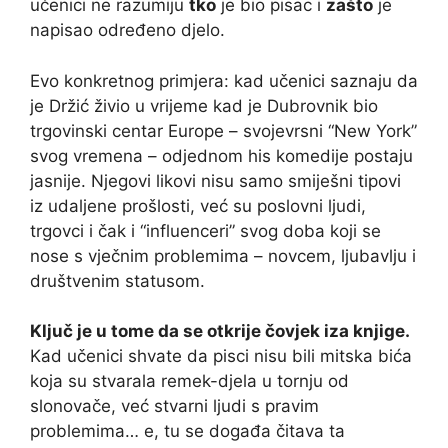
učenici ne razumiju
tko
je bio pisac i
zašto
je
napisao određeno djelo.
Evo konkretnog primjera: kad učenici saznaju da
je Držić živio u vrijeme kad je Dubrovnik bio
trgovinski centar Europe – svojevrsni “New York”
svog vremena – odjednom his komedije postaju
jasnije. Njegovi likovi nisu samo smiješni tipovi
iz udaljene prošlosti, već su poslovni ljudi,
trgovci i čak i “influenceri” svog doba koji se
nose s vječnim problemima – novcem, ljubavlju i
društvenim statusom.
Ključ je u tome da se otkrije čovjek iza knjige.
Kad učenici shvate da pisci nisu bili mitska bića
koja su stvarala remek-djela u tornju od
slonovače, već stvarni ljudi s pravim
problemima… e, tu se događa čitava ta