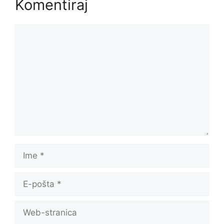
Komentiraj
Komentar
Ime
E-
pošta
Web-
stranica