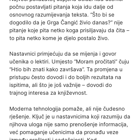
počnu postavljati pitanja koja idu dalje od
osnovnog razumijevanja teksta. “Što bi se
dogodilo da je Grga Čangić živio danas?” nije
pitanje koje pita netko koga prisiljavaju da čita –
to pita netko kome je djelo postalo živo.
Nastavnici primjećuju da se mijenja i govor
učenika o lektiri. Umjesto “Moram pročitati” čuju
“Htio bih znati kako završava”. Ta promjena u
pristupu često dovodi i do boljih rezultata na
ispitima, ali što je još važnije – dovodi do
trajnog interesa za književnost.
Moderna tehnologija pomaže, ali nije čudesno
rješenje. Ključ je u nastavnicima koji razumiju da
njihova uloga nije samo prenošenje informacija,
već pomaganje učenicima da pronađu veze
između prošlosti i sadašnjosti. Kad