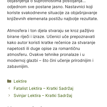
objašnjenja o suprotnostima postojanja…
odjednom sve postane jasno. Nastavnici koji
koriste svakodnevne situacije za objašnjavanje
književnih elemenata postižu najbolje rezultate.
Atmosfera i ton djela stvaraju se kroz pažljivo
birane riječi i izraze. Učenici uče prepoznavati
kako autor koristi kratke rečenice za stvaranje
napetosti ili duge opise za romantičnu
atmosferu. Ovakve tehnike pronalaze i u
modernoj glazbi – što čini učenje prirodnijim i
zabavnijim.
Kategorije
Lektire
Fatalist Lektira – Kratki Sadržaj
Svinjar Lektira – Kratki Sadržaj