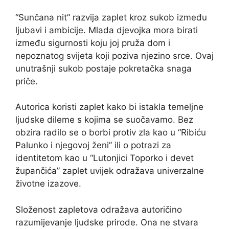
“Sunčana nit” razvija zaplet kroz sukob između
ljubavi i ambicije. Mlada djevojka mora birati
između sigurnosti koju joj pruža dom i
nepoznatog svijeta koji poziva njezino srce. Ovaj
unutrašnji sukob postaje pokretačka snaga
priče.
Autorica koristi zaplet kako bi istakla temeljne
ljudske dileme s kojima se suočavamo. Bez
obzira radilo se o borbi protiv zla kao u “Ribiću
Palunko i njegovoj ženi” ili o potrazi za
identitetom kao u “Lutonjici Toporko i devet
župančića” zaplet uvijek odražava univerzalne
životne izazove.
Složenost zapletova odražava autoričino
razumijevanje ljudske prirode. Ona ne stvara