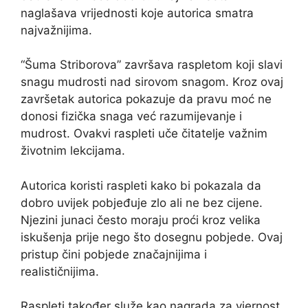
naglašava vrijednosti koje autorica smatra
najvažnijima.
“Šuma Striborova” završava raspletom koji slavi
snagu mudrosti nad sirovom snagom. Kroz ovaj
završetak autorica pokazuje da pravu moć ne
donosi fizička snaga već razumijevanje i
mudrost. Ovakvi raspleti uče čitatelje važnim
životnim lekcijama.
Autorica koristi raspleti kako bi pokazala da
dobro uvijek pobjeđuje zlo ali ne bez cijene.
Njezini junaci često moraju proći kroz velika
iskušenja prije nego što dosegnu pobjede. Ovaj
pristup čini pobjede značajnijima i
realističnijima.
Raspleti također služe kao nagrada za vjernost