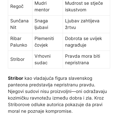
Mudri
Mudrost se stječe
Regoč
mentor
iskustvom
Sunčana
Snaga
Ljubav zahtijeva
Nit
ljubavi
žrtvu
Ribar
Plemeniti
Dobrota se uvijek
Palunko
čovjek
nagrađuje
Vrhovni
Pravda mora biti
Stribor
sudac
nepristrana
Stribor
kao vladajuća figura slavenskog
panteona predstavlja nepristranu pravdu.
Njegovi sudovi nisu proizvoljni—oni odražavaju
kozimičku ravnotežu između dobra i zla. Kroz
Striborove odluke autorica pokazuje da pravi
moral ne poznaje kompromise.