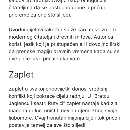
se odvijati radnja. Ovaj pristup omogućuje
čitateljima da se postupno urone u priču i
pripreme za ono što slijedi.
Uvodni dijelovi također služe kao most između
modernog čitatelja i drevnih mitova. Autorica
koristi jezik koji je pristupačan ali i dovoljno lirski
da prenese magiju drevnih vremena kada su se
ove priče prvo pričale oko vatre.
Zaplet
Zaplet u svakoj pripovijetki donosi središnji
konflikt koji pokreće cijelu radnju. U “Bratcu
Jaglencu i sestri Rutvici” zaplet nastaje kad zla
maćeha odluči uništiti nevinu djecu zbog svoje
ljubomore. Ovaj trenutak mijenja cijeli tok priče i
postavlja temelj za sve što slijedi.