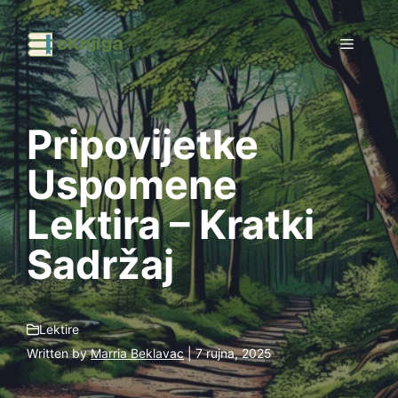
Preskoči
na
Izborni
sadržaj
Pripovijetke
Uspomene
Lektira – Kratki
Sadržaj
Lektire
Written by
Marria Beklavac
| 7 rujna, 2025