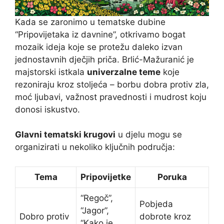
Kada se zaronimo u tematske dubine
“Pripovijetaka iz davnine”, otkrivamo bogat
mozaik ideja koje se protežu daleko izvan
jednostavnih dječjih priča. Brlić-Mažuranić je
majstorski istkala
univerzalne teme
koje
rezoniraju kroz stoljeća – borbu dobra protiv zla,
moć ljubavi, važnost pravednosti i mudrost koju
donosi iskustvo.
Glavni tematski krugovi
u djelu mogu se
organizirati u nekoliko ključnih područja:
Tema
Pripovijetke
Poruka
“Regoč”,
Pobjeda
“Jagor”,
Dobro protiv
dobrote kroz
“Kako je