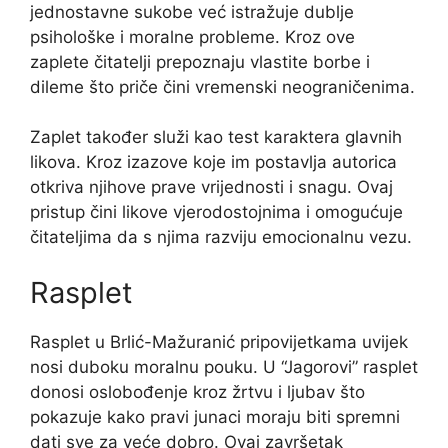
jednostavne sukobe već istražuje dublje
psihološke i moralne probleme. Kroz ove
zaplete čitatelji prepoznaju vlastite borbe i
dileme što priče čini vremenski neograničenima.
Zaplet također služi kao test karaktera glavnih
likova. Kroz izazove koje im postavlja autorica
otkriva njihove prave vrijednosti i snagu. Ovaj
pristup čini likove vjerodostojnima i omogućuje
čitateljima da s njima razviju emocionalnu vezu.
Rasplet
Rasplet u Brlić-Mažuranić pripovijetkama uvijek
nosi duboku moralnu pouku. U “Jagorovi” rasplet
donosi oslobođenje kroz žrtvu i ljubav što
pokazuje kako pravi junaci moraju biti spremni
dati sve za veće dobro. Ovaj završetak