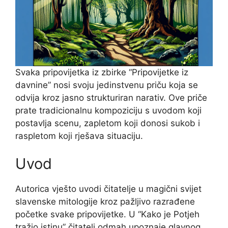
Svaka pripovijetka iz zbirke “Pripovijetke iz
davnine” nosi svoju jedinstvenu priču koja se
odvija kroz jasno strukturiran narativ. Ove priče
prate tradicionalnu kompoziciju s uvodom koji
postavlja scenu, zapletom koji donosi sukob i
raspletom koji rješava situaciju.
Uvod
Autorica vješto uvodi čitatelje u magični svijet
slavenske mitologije kroz pažljivo razrađene
početke svake pripovijetke. U “Kako je Potjeh
tražio istinu” čitatelj odmah upoznaje glavnog