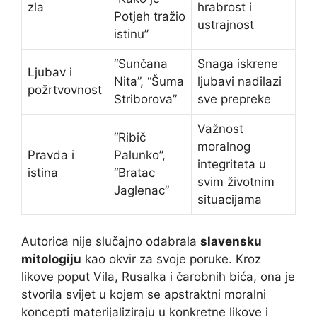
zla
hrabrost i
Potjeh tražio
ustrajnost
istinu”
“Sunčana
Snaga iskrene
Ljubav i
Nita”, “Šuma
ljubavi nadilazi
požrtvovnost
Striborova”
sve prepreke
Važnost
“Ribič
moralnog
Pravda i
Palunko”,
integriteta u
istina
“Bratac
svim životnim
Jaglenac”
situacijama
Autorica nije slučajno odabrala
slavensku
mitologiju
kao okvir za svoje poruke. Kroz
likove poput Vila, Rusalka i čarobnih bića, ona je
stvorila svijet u kojem se apstraktni moralni
koncepti materijaliziraju u konkretne likove i