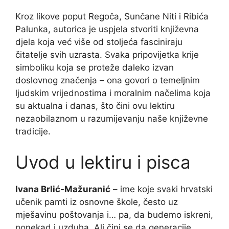
Kroz likove poput Regoča, Sunčane Niti i Ribića
Palunka, autorica je uspjela stvoriti književna
djela koja već više od stoljeća fasciniraju
čitatelje svih uzrasta. Svaka pripovijetka krije
simboliku koja se proteže daleko izvan
doslovnog značenja – ona govori o temeljnim
ljudskim vrijednostima i moralnim načelima koja
su aktualna i danas, što čini ovu lektiru
nezaobilaznom u razumijevanju naše književne
tradicije.
Uvod u lektiru i pisca
Ivana Brlić-Mažuranić
– ime koje svaki hrvatski
učenik pamti iz osnovne škole, često uz
mješavinu poštovanja i… pa, da budemo iskreni,
ponekad i uzduha. Ali čini se da generacije