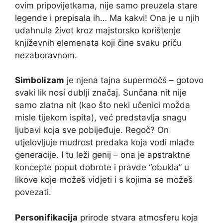
ovim pripovijetkama, nije samo preuzela stare
legende i prepisala ih… Ma kakvi! Ona je u njih
udahnula život kroz majstorsko korištenje
književnih elemenata koji čine svaku priču
nezaboravnom.
Simbolizam
je njena tajna supermočš – gotovo
svaki lik nosi dublji značaj. Sunčana nit nije
samo zlatna nit (kao što neki učenici možda
misle tijekom ispita), već predstavlja snagu
ljubavi koja sve pobijeđuje. Regoč? On
utjelovljuje mudrost predaka koja vodi mlađe
generacije. I tu leži genij – ona je apstraktne
koncepte poput dobrote i pravde “obukla” u
likove koje možeš vidjeti i s kojima se možeš
povezati.
Personifikacija
prirode stvara atmosferu koja