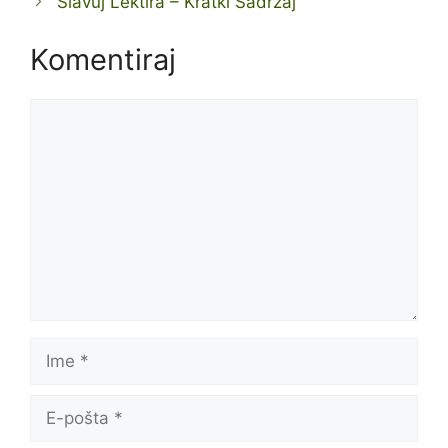
Slavuj Lektira – Kratki Sadržaj
Komentiraj
Komentar
Ime
E-
pošta