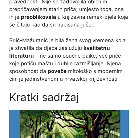
pravednosti. Nije se zadovoljila običnim
prepričavanjem starih priča; umjesto toga, ona
ih je
preoblikovala
u književna remek-djela koja
se čitaju kao da su napisana jučer.
Brlić-Mažuranić je bila žena svog vremena koja
je shvatila da djeca zaslužuju
kvalitetnu
literaturu
– ne samo poučne bajke, već priče
koje potiču maštu i dublje razmišljanje. Njena
sposobnost da
poveže
mitološko s modernim
čini je jedinstvenom u hrvatskoj književnosti.
Kratki sadržaj