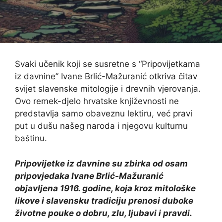
Svaki učenik koji se susretne s “Pripovijetkama
iz davnine” Ivane Brlić-Mažuranić otkriva čitav
svijet slavenske mitologije i drevnih vjerovanja.
Ovo remek-djelo hrvatske književnosti ne
predstavlja samo obaveznu lektiru, već pravi
put u dušu našeg naroda i njegovu kulturnu
baštinu.
Pripovijetke iz davnine su zbirka od osam
pripovjedaka Ivane Brlić-Mažuranić
objavljena 1916. godine, koja kroz mitološke
likove i slavensku tradiciju prenosi duboke
životne pouke o dobru, zlu, ljubavi i pravdi.