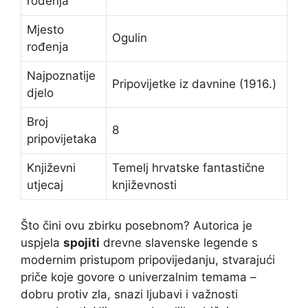
rođenja
Mjesto
Ogulin
rođenja
Najpoznatije
Pripovijetke iz davnine (1916.)
djelo
Broj
8
pripovijetaka
Književni
Temelj hrvatske fantastične
utjecaj
književnosti
Što čini ovu zbirku posebnom? Autorica je
uspjela
spojiti
drevne slavenske legende s
modernim pristupom pripovijedanju, stvarajući
priče koje govore o univerzalnim temama –
dobru protiv zla, snazi ljubavi i važnosti