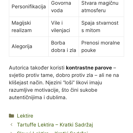
Govorna
Stvara magičnu
Personifikacija
voda
atmosferu
Magijski
Vile i
Spaja stvarnost
realizam
vilenjaci
s mitom
Borba
Prenosi moralne
Alegorija
dobra i zla
pouke
Autorica također koristi
kontrastne parove
–
svjetlo protiv tame, dobro protiv zla – ali ne na
klišejast način. Njezini “loši” likovi imaju
razumljive motivacije, što čini sukobe
autentičnijima i dublima.
Kategorije
Lektire
Tartuffe Lektira – Kratki Sadržaj