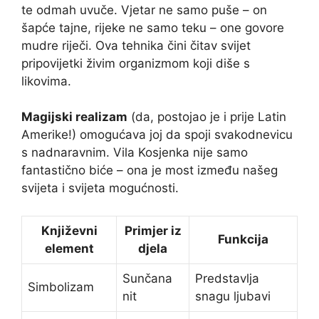
te odmah uvuče. Vjetar ne samo puše – on
šapće tajne, rijeke ne samo teku – one govore
mudre riječi. Ova tehnika čini čitav svijet
pripovijetki živim organizmom koji diše s
likovima.
Magijski realizam
(da, postojao je i prije Latin
Amerike!) omogućava joj da spoji svakodnevicu
s nadnaravnim. Vila Kosjenka nije samo
fantastično biće – ona je most između našeg
svijeta i svijeta mogućnosti.
Književni
Primjer iz
Funkcija
element
djela
Sunčana
Predstavlja
Simbolizam
nit
snagu ljubavi