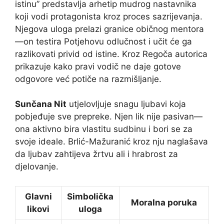
istinu” predstavlja arhetip mudrog nastavnika
koji vodi protagonista kroz proces sazrijevanja.
Njegova uloga prelazi granice običnog mentora
—on testira Potjehovu odlučnost i učit će ga
razlikovati privid od istine. Kroz Regoča autorica
prikazuje kako pravi vodič ne daje gotove
odgovore već potiče na razmišljanje.
Sunčana Nit
utjelovljuje snagu ljubavi koja
pobjeđuje sve prepreke. Njen lik nije pasivan—
ona aktivno bira vlastitu sudbinu i bori se za
svoje ideale. Brlić-Mažuranić kroz nju naglašava
da ljubav zahtijeva žrtvu ali i hrabrost za
djelovanje.
Glavni
Simbolička
Moralna poruka
likovi
uloga