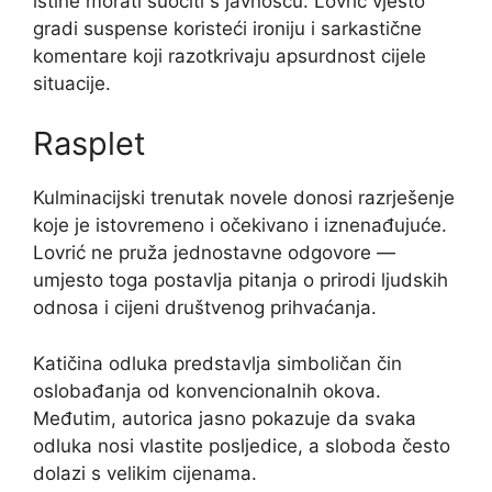
istine morati suočiti s javnošću. Lovrić vješto
gradi suspense koristeći ironiju i sarkastične
komentare koji razotkrivaju apsurdnost cijele
situacije.
Rasplet
Kulminacijski trenutak novele donosi razrješenje
koje je istovremeno i očekivano i iznenađujuće.
Lovrić ne pruža jednostavne odgovore —
umjesto toga postavlja pitanja o prirodi ljudskih
odnosa i cijeni društvenog prihvaćanja.
Katičina odluka predstavlja simboličan čin
oslobađanja od konvencionalnih okova.
Međutim, autorica jasno pokazuje da svaka
odluka nosi vlastite posljedice, a sloboda često
dolazi s velikim cijenama.