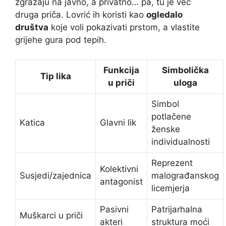
zgražaju na javno, a privatno… pa, tu je već
druga priča. Lovrić ih koristi kao
ogledalo
društva
koje voli pokazivati prstom, a vlastite
grijehe gura pod tepih.
Funkcija
Simbolička
Tip lika
u priči
uloga
Simbol
potlačene
Katica
Glavni lik
ženske
individualnosti
Reprezent
Kolektivni
Susjedi/zajednica
malograđanskog
antagonist
licemjerja
Pasivni
Patrijarhalna
Muškarci u priči
akteri
struktura moći