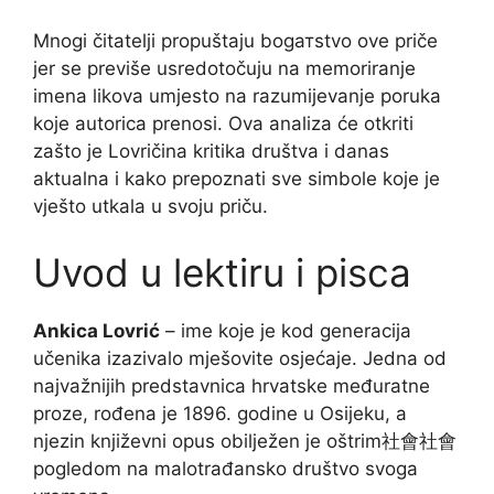
Mnogi čitatelji propuštaju bogатstvo ove priče
jer se previše usredotočuju na memoriranje
imena likova umjesto na razumijevanje poruka
koje autorica prenosi. Ova analiza će otkriti
zašto je Lovričina kritika društva i danas
aktualna i kako prepoznati sve simbole koje je
vješto utkala u svoju priču.
Uvod u lektiru i pisca
Ankica Lovrić
– ime koje je kod generacija
učenika izazivalo mješovite osjećaje. Jedna od
najvažnijih predstavnica hrvatske međuratne
proze, rođena je 1896. godine u Osijeku, a
njezin književni opus obilježen je oštrim社會社會
pogledom na malotrađansko društvo svoga