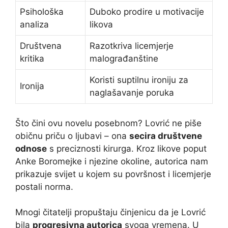
Psihološka
Duboko prodire u motivacije
analiza
likova
Društvena
Razotkriva licemjerje
kritika
malograđanštine
Koristi suptilnu ironiju za
Ironija
naglašavanje poruka
Što čini ovu novelu posebnom? Lovrić ne piše
običnu priču o ljubavi – ona
secira društvene
odnose
s preciznosti kirurga. Kroz likove poput
Anke Boromejke i njezine okoline, autorica nam
prikazuje svijet u kojem su površnost i licemjerje
postali norma.
Mnogi čitatelji propuštaju činjenicu da je Lovrić
bila
progresivna autorica
svoga vremena. U