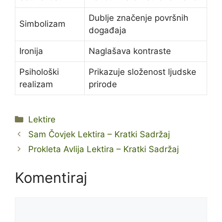
Dublje značenje površnih
Simbolizam
događaja
Ironija
Naglašava kontraste
Psihološki
Prikazuje složenost ljudske
realizam
prirode
Kategorije
Lektire
Sam Čovjek Lektira – Kratki Sadržaj
Prokleta Avlija Lektira – Kratki Sadržaj
Komentiraj
Komentar