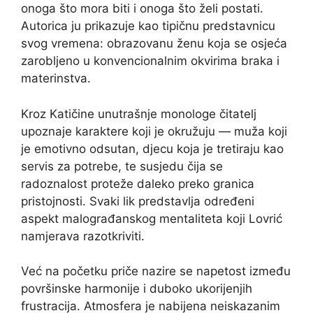
onoga što mora biti i onoga što želi postati.
Autorica ju prikazuje kao tipičnu predstavnicu
svog vremena: obrazovanu ženu koja se osjeća
zarobljeno u konvencionalnim okvirima braka i
materinstva.
Kroz Katičine unutrašnje monologe čitatelj
upoznaje karaktere koji je okružuju — muža koji
je emotivno odsutan, djecu koja je tretiraju kao
servis za potrebe, te susjedu čija se
radoznalost proteže daleko preko granica
pristojnosti. Svaki lik predstavlja određeni
aspekt malograđanskog mentaliteta koji Lovrić
namjerava razotkriviti.
Već na početku priče nazire se napetost između
površinske harmonije i duboko ukorijenjih
frustracija. Atmosfera je nabijena neiskazanim