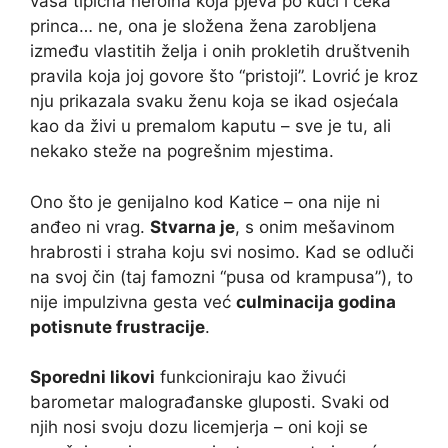
vaša tipična heroina koja pjeva po kući i čeka
princa… ne, ona je složena žena zarobljena
između vlastitih želja i onih prokletih društvenih
pravila koja joj govore što “pristoji”. Lovrić je kroz
nju prikazala svaku ženu koja se ikad osjećala
kao da živi u premalom kaputu – sve je tu, ali
nekako steže na pogrešnim mjestima.
Ono što je genijalno kod Katice – ona nije ni
anđeo ni vrag.
Stvarna je
, s onim mešavinom
hrabrosti i straha koju svi nosimo. Kad se odluči
na svoj čin (taj famozni “pusa od krampusa”), to
nije impulzivna gesta već
culminacija godina
potisnute frustracije
.
Sporedni likovi
funkcioniraju kao živući
barometar malograđanske gluposti. Svaki od
njih nosi svoju dozu licemjerja – oni koji se