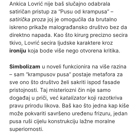
Ankica Lovrić nije baš slučajno odabrala
satiričan pristup za “Pusu od krampusa” –
satirička proza
joj je omogućila da brutalno
iskreno prikaže malograđansko društvo bez da
direktno napada. Kao što kirurg precizno secira
tkivo, Lovrić secira ljudske karaktere kroz
ironiju
koja bode više nego otvorena kritika.
Simbolizam
u noveli funkcionira na više razina
– sam “krampusov pusa” postaje metafora za
sve ono što društvo želi sakriti ispod fasade
pristojnosti. Taj misteriozni čin nije samo
događaj u priči, već
katalizator
koji razotkriva
pravu prirodu likova. Baš kao što jedna kap kiše
može pokvariti savršeno uređenu frizuru, jedan
pusa ruši cijelu konstrukciju lažne moralne
superiornosti.