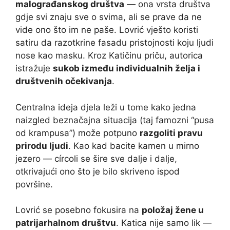
malograđanskog društva
— ona vrsta društva
gdje svi znaju sve o svima, ali se prave da ne
vide ono što im ne paše. Lovrić vješto koristi
satiru da razotkrine fasadu pristojnosti koju ljudi
nose kao masku. Kroz Katičinu priču, autorica
istražuje
sukob između individualnih želja i
društvenih očekivanja
.
Centralna ideja djela leži u tome kako jedna
naizgled beznačajna situacija (taj famozni “pusa
od krampusa”) može potpuno
razgoliti pravu
prirodu ljudi
. Kao kad bacite kamen u mirno
jezero — círcoli se šire sve dalje i dalje,
otkrivajući ono što je bilo skriveno ispod
površine.
Lovrić se posebno fokusira na
položaj žene u
patrijarhalnom društvu
. Katica nije samo lik —