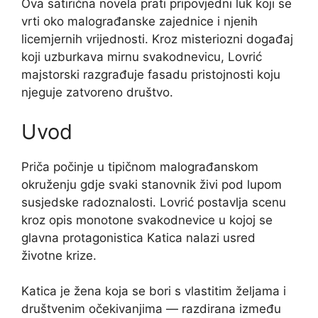
Ova satirična novela prati pripovjedni luk koji se
vrti oko malograđanske zajednice i njenih
licemjernih vrijednosti. Kroz misteriozni događaj
koji uzburkava mirnu svakodnevicu, Lovrić
majstorski razgrađuje fasadu pristojnosti koju
njeguje zatvoreno društvo.
Uvod
Priča počinje u tipičnom malograđanskom
okruženju gdje svaki stanovnik živi pod lupom
susjedske radoznalosti. Lovrić postavlja scenu
kroz opis monotone svakodnevice u kojoj se
glavna protagonistica Katica nalazi usred
životne krize.
Katica je žena koja se bori s vlastitim željama i
društvenim očekivanjima — razdirana između