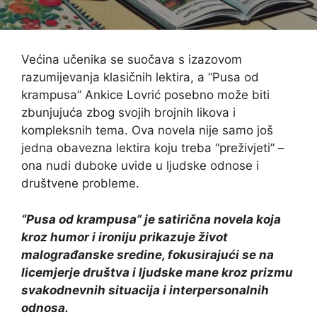
Većina učenika se suočava s izazovom
razumijevanja klasičnih lektira, a “Pusa od
krampusa” Ankice Lovrić posebno može biti
zbunjujuća zbog svojih brojnih likova i
kompleksnih tema. Ova novela nije samo još
jedna obavezna lektira koju treba “preživjeti” –
ona nudi duboke uvide u ljudske odnose i
društvene probleme.
“Pusa od krampusa” je satirična novela koja
kroz humor i ironiju prikazuje život
malograđanske sredine, fokusirajući se na
licemjerje društva i ljudske mane kroz prizmu
svakodnevnih situacija i interpersonalnih
odnosa.