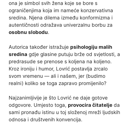
ona je simbol svih žena koje se bore s
ograničenjima koja im nameće konzervativna
sredina. Njena dilema između konformizma i
autentičnosti odražava univerzalnu borbu za
osobnu slobodu
.
Autorica također istražuje
psihologiju malih
sredina
gdje glasine putuju brže od svjetlosti, a
predrasude se prenose s koljena na koljeno.
Kroz ironiju i humor, Lovrić postavlja zrcalo
svom vremenu — ali i našem, jer (budimo
realni) koliko se toga zapravo promijenilo?
Najzanimljivije je što Lovrić ne daje gotove
odgovore. Umjesto toga,
provocira čitatelje
da
sami pronađu istinu u toj složenoj mreži ljudskih
odnosa i društvenih konvencija.