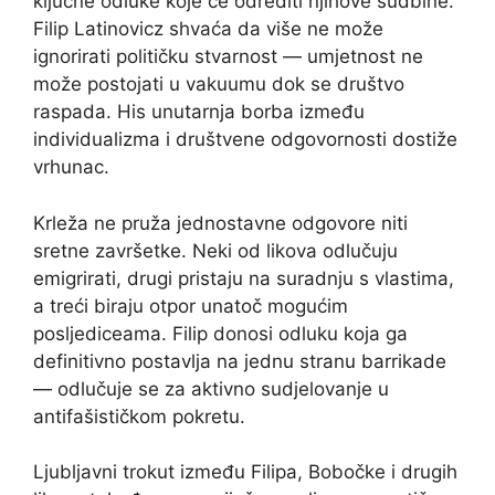
ključne odluke koje će odrediti njihove sudbine.
Filip Latinovicz shvaća da više ne može
ignorirati političku stvarnost — umjetnost ne
može postojati u vakuumu dok se društvo
raspadа. His unutarnja borba između
individualizma i društvene odgovornosti dostiže
vrhunac.
Krleža ne pruža jednostavne odgovore niti
sretne završetke. Neki od likova odlučuju
emigrirati, drugi pristaju na suradnju s vlastima,
a treći biraju otpor unatoč mogućim
posljediceama. Filip donosi odluku koja ga
definitivno postavlja na jednu stranu barrikade
— odlučuje se za aktivno sudjelovanje u
antifašističkom pokretu.
Ljubljavni trokut između Filipa, Bobočke i drugih