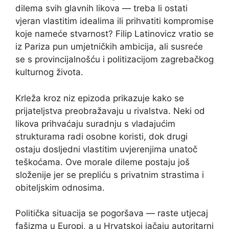
dilema svih glavnih likova — treba li ostati
vjeran vlastitim idealima ili prihvatiti kompromise
koje nameće stvarnost? Filip Latinovicz vratio se
iz Pariza pun umjetničkih ambicija, ali susreće
se s provincijalnošću i politizacijom zagrebačkog
kulturnog života.
Krleža kroz niz epizoda prikazuje kako se
prijateljstva preobražavaju u rivalstva. Neki od
likova prihvaćaju suradnju s vladajućim
strukturama radi osobne koristi, dok drugi
ostaju dosljedni vlastitim uvjerenjima unatoč
teškoćama. Ove morale dileme postaju još
složenije jer se prepliću s privatnim strastima i
obiteljskim odnosima.
Politička situacija se pogoršava — raste utjecaj
fašizma u Europi, a u Hrvatskoj jačaju autoritarni