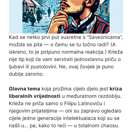
Kad se netko prvi put susretne s “Saveznicama”,
možda se pita — o čemu se tu točno radi? (A
iskreno, to je potpuno normalna reakcija.) Krleža
nije tip koji će vam servirati jednostavnu priču o
ljubavi ili pustolovini. Ne, ovaj čovjek je puno
dublje zaronio.
Glavna tema
koja prožima cijelo djelo jest
kriza
liberalnih vrijednosti
u međuratnom razdoblju.
Krleža ne priča samo o Filipu Latinoviću i
njegovim prijateljima — oni su zapravo ogledalo
cijele jedne generacije intelektualaca koji su se
našli u… pa, kako to reći — u totalnom chaosu.