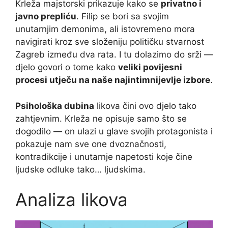
Krleža majstorski prikazuje kako se
privatno i
javno prepliću
. Filip se bori sa svojim
unutarnjim demonima, ali istovremeno mora
navigirati kroz sve složeniju političku stvarnost
Zagreb između dva rata. I tu dolazimo do srži —
djelo govori o tome kako
veliki povijesni
procesi utječu na naše najintimnijevlje izbore
.
Psihološka dubina
likova čini ovo djelo tako
zahtjevnim. Krleža ne opisuje samo što se
dogodilo — on ulazi u glave svojih protagonista i
pokazuje nam sve one dvoznačnosti,
kontradikcije i unutarnje napetosti koje čine
ljudske odluke tako… ljudskima.
Analiza likova