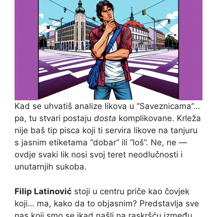
Kad se uhvatiš analize likova u “Saveznicama”…
pa, tu stvari postaju
dosta
komplikovane. Krleža
nije baš tip pisca koji ti servira likove na tanjuru
s jasnim etiketama “dobar” ili “loš”. Ne, ne —
ovdje svaki lik nosi svoj teret neodlučnosti i
unutarnjih sukoba.
Filip Latinović
stoji u centru priče kao čovjek
koji… ma, kako da to objasnim? Predstavlja sve
nas koji smo se ikad našli na raskršću između