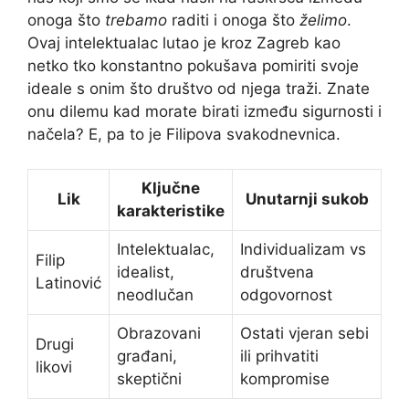
onoga što
trebamo
raditi i onoga što
želimo
.
Ovaj intelektualac lutao je kroz Zagreb kao
netko tko konstantno pokušava pomiriti svoje
ideale s onim što društvo od njega traži. Znate
onu dilemu kad morate birati između sigurnosti i
načela? E, pa to je Filipova svakodnevnica.
Ključne
Lik
Unutarnji sukob
karakteristike
Intelektualac,
Individualizam vs
Filip
idealist,
društvena
Latinović
neodlučan
odgovornost
Obrazovani
Ostati vjeran sebi
Drugi
građani,
ili prihvatiti
likovi
skeptični
kompromise