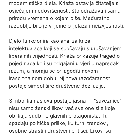
modernistička djela. Krleža ostavlja čitatelje s
osjećajem nedovršenosti, što odražava i samu
prirodu vremena o kojem piše. Međuratno
razdoblje bilo je vrijeme prijelaza i neizvjesnosti.
Djelo funkcionira kao analiza krize
intelektualaca koji se suočavaju s urušavanjem
liberalnih vrijednosti. Krleža prikazuje tragedio
pojedinaca koji su odgajani u vjeri u napredak i
razum, a moraju se prilagoditi novom
irascionalnom dobu. Njihova razočaranost
postaje simbol šire društvene deziluzije.
Simbolika naslova postaje jasna — “saveznice”
nisu samo ženski likovi već sve one sile koje
oblikuju sudbine glavnih protagonista. Tu
spadaju političke prilike, kulturni trendovi,
osobne strasti i društveni pritisci. Likovi su