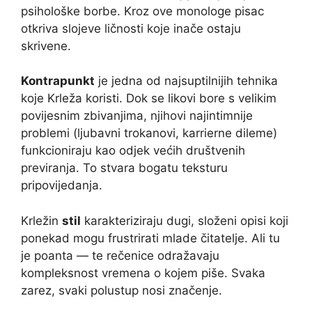
psihološke borbe. Kroz ove monologe pisac
otkriva slojeve ličnosti koje inače ostaju
skrivene.
Kontrapunkt
je jedna od najsuptilnijih tehnika
koje Krleža koristi. Dok se likovi bore s velikim
povijesnim zbivanjima, njihovi najintimnije
problemi (ljubavni trokanovi, karrierne dileme)
funkcioniraju kao odjek većih društvenih
previranja. To stvara bogatu teksturu
pripovijedanja.
Krležin
stil
karakteriziraju dugi, složeni opisi koji
ponekad mogu frustrirati mlade čitatelje. Ali tu
je poanta — te rečenice odražavaju
kompleksnost vremena o kojem piše. Svaka
zarez, svaki polustup nosi značenje.