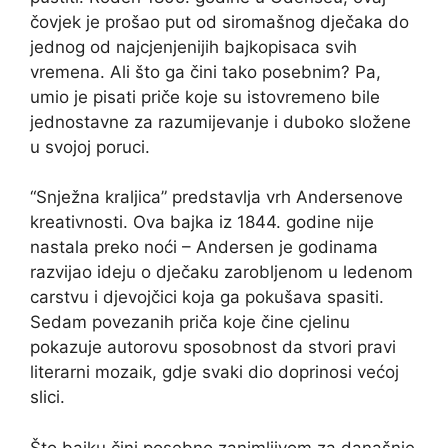
čovjek je prošao put od siromašnog dječaka do
jednog od najcjenjenijih bajkopisaca svih
vremena. Ali što ga čini tako posebnim? Pa,
umio je pisati priče koje su istovremeno bile
jednostavne za razumijevanje i duboko složene
u svojoj poruci.
“Snježna kraljica” predstavlja vrh Andersenove
kreativnosti. Ova bajka iz 1844. godine nije
nastala preko noći – Andersen je godinama
razvijao ideju o dječaku zarobljenom u ledenom
carstvu i djevojčici koja ga pokušava spasiti.
Sedam povezanih priča koje čine cjelinu
pokazuje autorovu sposobnost da stvori pravi
literarni mozaik, gdje svaki dio doprinosi većoj
slici.
Što bajku čini posebno zanimljivom za današnje