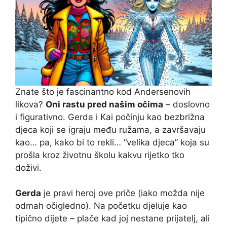
Znate što je fascinantno kod Andersenovih
likova?
Oni rastu pred našim očima
– doslovno
i figurativno. Gerda i Kai počinju kao bezbrižna
djeca koji se igraju među ružama, a završavaju
kao… pa, kako bi to rekli… “velika djeca” koja su
prošla kroz životnu školu kakvu rijetko tko
doživi.
Gerda
je pravi heroj ove priče (iako možda nije
odmah očigledno). Na početku djeluje kao
tipično dijete – plače kad joj nestane prijatelj, ali