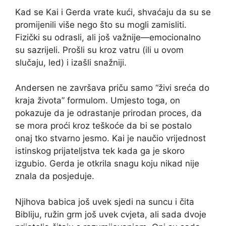
Kad se Kai i Gerda vrate kući, shvaćaju da su se
promijenili više nego što su mogli zamisliti.
Fizički su odrasli, ali još važnije—emocionalno
su sazrijeli. Prošli su kroz vatru (ili u ovom
slučaju, led) i izašli snažniji.
Andersen ne završava priču samo “živi sreća do
kraja života” formulom. Umjesto toga, on
pokazuje da je odrastanje prirodan proces, da
se mora proći kroz teškoće da bi se postalo
onaj tko stvarno jesmo. Kai je naučio vrijednost
istinskog prijateljstva tek kada ga je skoro
izgubio. Gerda je otkrila snagu koju nikad nije
znala da posjeduje.
Njihova babica još uvek sjedi na suncu i čita
Bibliju, ružin grm još uvek cvjeta, ali sada dvoje