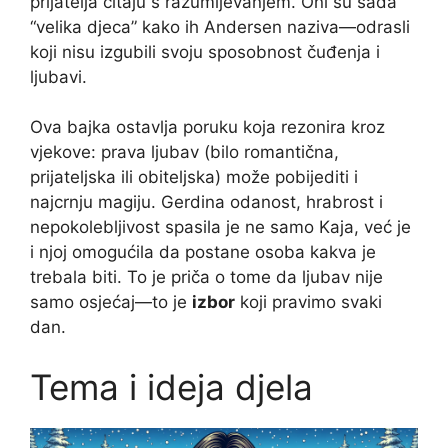
prijatelja čitaju s razumijevanjem. Oni su sada
“velika djeca” kako ih Andersen naziva—odrasli
koji nisu izgubili svoju sposobnost čuđenja i
ljubavi.
Ova bajka ostavlja poruku koja rezonira kroz
vjekove: prava ljubav (bilo romantična,
prijateljska ili obiteljska) može pobijediti i
najcrnju magiju. Gerdina odanost, hrabrost i
nepokolebljivost spasila je ne samo Kaja, već je
i njoj omogućila da postane osoba kakva je
trebala biti. To je priča o tome da ljubav nije
samo osjećaj—to je
izbor
koji pravimo svaki
dan.
Tema i ideja djela