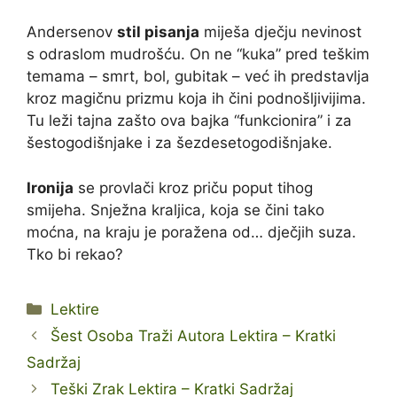
Andersenov
stil pisanja
miješa dječju nevinost
s odraslom mudrošću. On ne “kuka” pred teškim
temama – smrt, bol, gubitak – već ih predstavlja
kroz magičnu prizmu koja ih čini podnošljivijima.
Tu leži tajna zašto ova bajka “funkcionira” i za
šestogodišnjake i za šezdesetogodišnjake.
Ironiја
se provlači kroz priču poput tihog
smijeha. Snježna kraljica, koja se čini tako
moćna, na kraju je poražena od… dječjih suza.
Tko bi rekao?
Kategorije
Lektire
Šest Osoba Traži Autora Lektira – Kratki
Sadržaj
Teški Zrak Lektira – Kratki Sadržaj