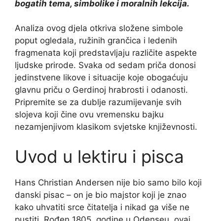
bogatih tema, simbolike i moralnih lekcija.
Analiza ovog djela otkriva složene simbole
poput ogledala, ružinih grančica i ledenih
fragmenata koji predstavljaju različite aspekte
ljudske prirode. Svaka od sedam priča donosi
jedinstvene likove i situacije koje obogaćuju
glavnu priču o Gerdinoj hrabrosti i odanosti.
Pripremite se za dublje razumijevanje svih
slojeva koji čine ovu vremensku bajku
nezamjenjivom klasikom svjetske književnosti.
Uvod u lektiru i pisca
Hans Christian Andersen nije bio samo bilo koji
danski pisac – on je bio majstor koji je znao
kako uhvatiti srce čitatelja i nikad ga više ne
pustiti. Rođen 1805. godine u Odenseu, ovaj