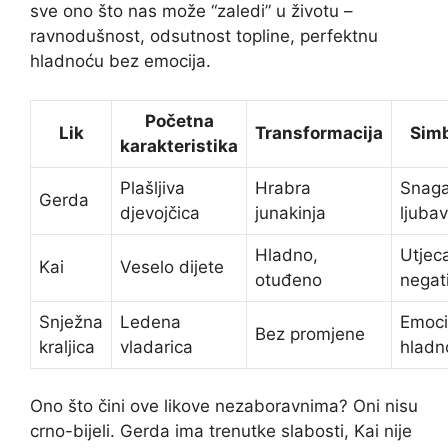
sve ono što nas može “zaledi” u životu –
ravnodušnost, odsutnost topline, perfektnu
hladnoću bez emocija.
Početna
Lik
Transformacija
Simb
karakteristika
Plašljiva
Hrabra
Snag
Gerda
djevojčica
junakinja
ljubav
Hladno,
Utjeca
Kai
Veselo dijete
otuđeno
negat
Snježna
Ledena
Emoci
Bez promjene
kraljica
vladarica
hladn
Ono što čini ove likove nezaboravnima? Oni nisu
crno-bijeli. Gerda ima trenutke slabosti, Kai nije