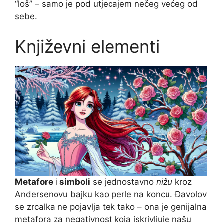
“loš” – samo je pod utjecajem nečeg većeg od
sebe.
Književni elementi
Metafore i simboli
se jednostavno
nižu
kroz
Andersenovu bajku kao perle na koncu. Đavolov
se zrcalka ne pojavlja tek tako – ona je genijalna
metafora za negativnost koja iskrivljuje našu