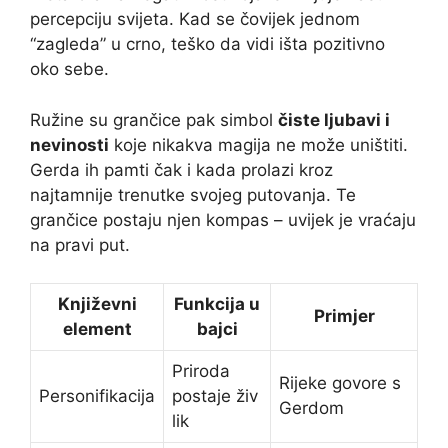
percepciju svijeta. Kad se čovijek jednom
“zagleda” u crno, teško da vidi išta pozitivno
oko sebe.
Ružine su grančice pak simbol
čiste ljubavi i
nevinosti
koje nikakva magija ne može uništiti.
Gerda ih pamti čak i kada prolazi kroz
najtamnije trenutke svojeg putovanja. Te
grančice postaju njen kompas – uvijek je vraćaju
na pravi put.
Književni
Funkcija u
Primjer
element
bajci
Priroda
Rijeke govore s
Personifikacija
postaje živ
Gerdom
lik