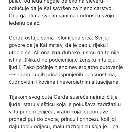
palači od leda negdje daleko na sjeveru—
odlučuje da je Kai savršen za njeno carstvo.
Ona ga otima svojim sanima i odnosi u svoju
ledenu palač.
Gerda ostaje sama i slomljena srca. Svi joj
govore da je Kai mrtav, da je pao u rijeku i
utopio se. Ali ona
zna
duboko u srcu da to nije
istina. (Nikad ne podcjenjujte žensku intuiciju,
ljudi!) Tako počinje njeno nevjerojatno putovanje
—sedam dugih priča ispunjenih opasnostima,
čudnovitim likovima i neverojatnim situacijama.
Tijekom svog puta Gerda susreće najrazličitije
ljude: staru vješticu koja je pokušava zadržati u
vrtu punom cvijeća, vranu koja joj pomaže
pronaći put do dvora, princu i princezu koji joj
daju toplu odjeću, malu razbojnicu koja je… pa,