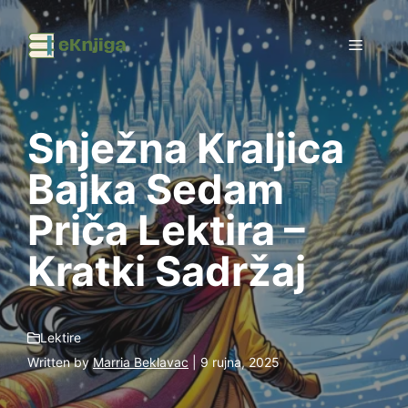
Preskoči
na
Izborni
sadržaj
Snježna Kraljica
Bajka Sedam
Priča Lektira –
Kratki Sadržaj
Lektire
Written by
Marria Beklavac
| 9 rujna, 2025