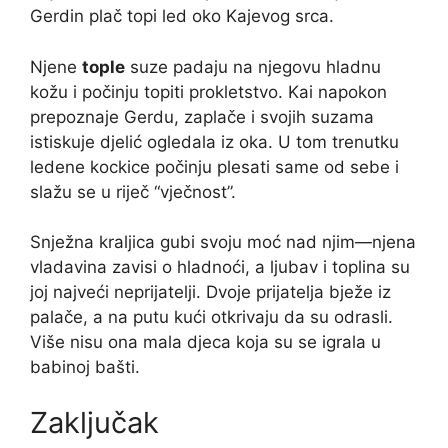
Gerdin plač topi led oko Kajevog srca.
Njene
tople
suze padaju na njegovu hladnu
kožu i počinju topiti prokletstvo. Kai napokon
prepoznaje Gerdu, zaplače i svojih suzama
istiskuje djelić ogledala iz oka. U tom trenutku
ledene kockice počinju plesati same od sebe i
slažu se u riječ “vječnost”.
Snježna kraljica gubi svoju moć nad njim—njena
vladavina zavisi o hladnoći, a ljubav i toplina su
joj najveći neprijatelji. Dvoje prijatelja bježe iz
palače, a na putu kući otkrivaju da su odrasli.
Više nisu ona mala djeca koja su se igrala u
babinoj bašti.
Zaključak