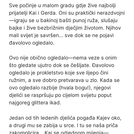
Sve počinje u malom gradu gdje žive najbolji
prijatelji Kai i Gerda. Oni su praktički nerazdvojni
—igraju se u bakinoj bašti punoj ruža, slušaju
bajke i žive bezbrižnim dječjim životom. Njihov
mali svijet je savršen… sve dok se ne pojavi
đavolovo ogledalo.
Ovo nije obično ogledalo—nema veze s onim
što gledate ujutro dok se češljate. Đavolovo
ogledalo je prokletstvo koje sve lijepo čini
ružnim, a sve dobro pretvarava u zlo. Kada se
ovo ogledalo razbije (hvala bogu!), njegovi
djelići se raspršuju po cijelom svijetu poput
najgoreg glittera ikad.
Jedan od tih ledenih djelića pogađa Kajev oko,
a drugi mu se zabija u srce. I tu se naša priča
zakomplicira… Kai se odjednom mijenja—