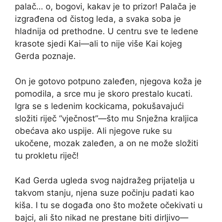
palač… o, bogovi, kakav je to prizor! Palača je
izgrađena od čistog leda, a svaka soba je
hladnija od prethodne. U centru sve te ledene
krasote sjedi Kai—ali to nije više Kai kojeg
Gerda poznaje.
On je gotovo potpuno zaleđen, njegova koža je
pomodila, a srce mu je skoro prestalo kucati.
Igra se s ledenim kockicama, pokušavajući
složiti riječ “vječnost”—što mu Snježna kraljica
obećava ako uspije. Ali njegove ruke su
ukočene, mozak zaleđen, a on ne može složiti
tu prokletu riječ!
Kad Gerda ugleda svog najdražeg prijatelja u
takvom stanju, njena suze počinju padati kao
kiša. I tu se događa ono što možete očekivati u
bajci, ali što nikad ne prestane biti dirljivo—