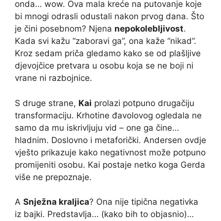
onda… wow. Ova mala kreće na putovanje koje
bi mnogi odrasli odustali nakon prvog dana. Što
je čini posebnom? Njena
nepokolebljivost
.
Kada svi kažu “zaboravi ga”, ona kaže “nikad”.
Kroz sedam priča gledamo kako se od plašljive
djevojčice pretvara u osobu koja se ne boji ni
vrane ni razbojnice.
S druge strane,
Kai
prolazi potpuno drugačiju
transformaciju. Krhotine đavolovog ogledala ne
samo da mu iskrivljuju vid – one ga čine…
hladnim. Doslovno i metaforički. Andersen ovdje
vješto prikazuje kako negativnost može potpuno
promijeniti osobu. Kai postaje netko koga Gerda
više ne prepoznaje.
A
Snježna kraljica
? Ona nije tipična negativka
iz bajki. Predstavlja… (kako bih to objasnio)…