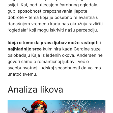
svijet. Kai, pod utjecajem čarobnog ogledala,
gubi sposobnost prepoznavanja ljepote i
dobrote – tema koja je posebno relevantna u
današnjem vremenu kada nas okružuju različiti
“ogledala” koji mogu iskriviti našu percepciju.
Ideja o tome da prava ljubav može rastopiti i
najhladnije srce
kulminira kada Gerdine suze
oslobađaju Kaja iz ledenih okova. Andersen ne
govori samo o romantičnoj ljubavi, već o
sveobuhvatnoj ljudskoj sposobnosti da volimo
unatoč svemu.
Analiza likova