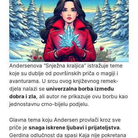
Andersenova “Snježna kraljica” istražuje teme
koje su dublje od površinskih priča o magiji i
avanturama. U srcu ovog književnog remek-
djela nalazi se
univerzalna borba između
dobra i zla
, ali autor ne prikazuje ovu borbu kao
jednostavnu crno-bijelu podjelu.
Glavna tema koju Andersen provlači kroz sve
priče je
snaga iskrene ljubavi i prijateljstva
.
Gerdina odlučnost da spasi Kaja nije pokretana