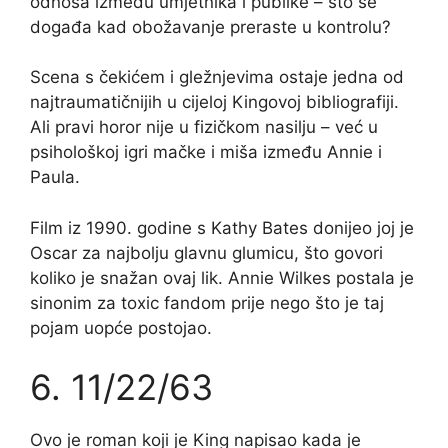
odnosa između umjetnika i publike – što se
događa kad obožavanje preraste u kontrolu?
Scena s čekićem i gležnjevima ostaje jedna od
najtraumatičnijih u cijeloj Kingovoj bibliografiji.
Ali pravi horor nije u fizičkom nasilju – već u
psihološkoj igri mačke i miša između Annie i
Paula.
Film iz 1990. godine s Kathy Bates donijeo joj je
Oscar za najbolju glavnu glumicu, što govori
koliko je snažan ovaj lik. Annie Wilkes postala je
sinonim za toxic fandom prije nego što je taj
pojam uopće postojao.
6. 11/22/63
Ovo je roman koji je King napisao kada je