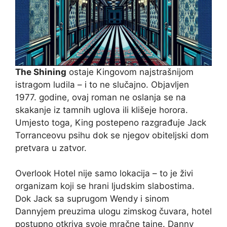
The Shining
ostaje Kingovom najstrašnijom
istragom ludila – i to ne slučajno. Objavljen
1977. godine, ovaj roman ne oslanja se na
skakanje iz tamnih uglova ili klišeje horora.
Umjesto toga, King postepeno razgrađuje Jack
Torranceovu psihu dok se njegov obiteljski dom
pretvara u zatvor.
Overlook Hotel nije samo lokacija – to je živi
organizam koji se hrani ljudskim slabostima.
Dok Jack sa suprugom Wendy i sinom
Dannyjem preuzima ulogu zimskog čuvara, hotel
postupno otkriva svoje mračne tajne. Danny