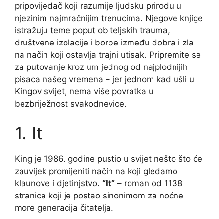
pripovijedač koji razumije ljudsku prirodu u
njezinim najmračnijim trenucima. Njegove knjige
istražuju teme poput obiteljskih trauma,
društvene izolacije i borbe između dobra i zla
na način koji ostavlja trajni utisak. Pripremite se
za putovanje kroz um jednog od najplodnijih
pisaca našeg vremena – jer jednom kad ušli u
Kingov svijet, nema više povratka u
bezbriježnost svakodnevice.
1. It
King je 1986. godine pustio u svijet nešto što će
zauvijek promijeniti način na koji gledamo
klaunove i djetinjstvo.
“It”
– roman od 1138
stranica koji je postao sinonimom za noćne
more generacija čitatelja.