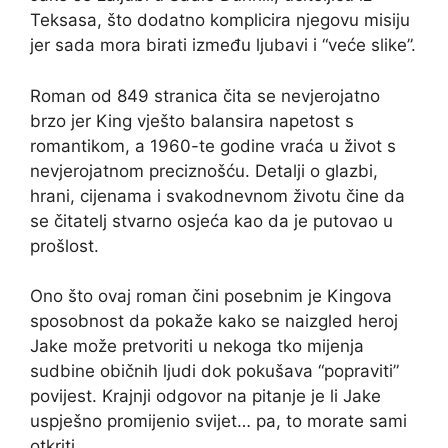
Teksasa, što dodatno komplicira njegovu misiju
jer sada mora birati između ljubavi i “veće slike”.
Roman od 849 stranica čita se nevjerojatno
brzo jer King vješto balansira napetost s
romantikom, a 1960-te godine vraća u život s
nevjerojatnom preciznošću. Detalji o glazbi,
hrani, cijenama i svakodnevnom životu čine da
se čitatelj stvarno osjeća kao da je putovao u
prošlost.
Ono što ovaj roman čini posebnim je Kingova
sposobnost da pokaže kako se naizgled heroj
Jake može pretvoriti u nekoga tko mijenja
sudbine običnih ljudi dok pokušava “popraviti”
povijest. Krajnji odgovor na pitanje je li Jake
uspješno promijenio svijet… pa, to morate sami
otkriti.