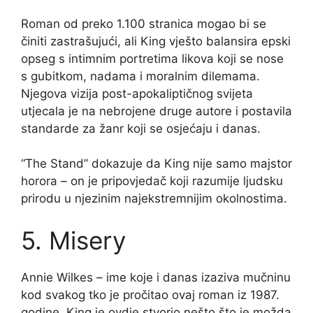
Roman od preko 1.100 stranica mogao bi se
činiti zastrašujući, ali King vješto balansira epski
opseg s intimnim portretima likova koji se nose
s gubitkom, nadama i moralnim dilemama.
Njegova vizija post-apokaliptičnog svijeta
utjecala je na nebrojene druge autore i postavila
standarde za žanr koji se osjećaju i danas.
“The Stand” dokazuje da King nije samo majstor
horora – on je pripovjedač koji razumije ljudsku
prirodu u njezinim najekstremnijim okolnostima.
5. Misery
Annie Wilkes – ime koje i danas izaziva mučninu
kod svakog tko je pročitao ovaj roman iz 1987.
godine. King je ovdje stvorio nešto što je možda