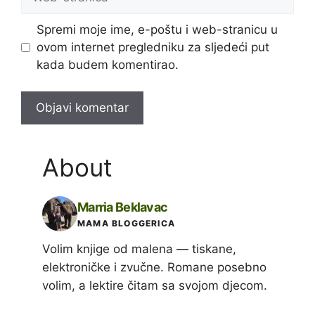
stranica
Spremi moje ime, e-poštu i web-stranicu u
ovom internet pregledniku za sljedeći put
kada budem komentirao.
About
Marria Beklavac
MAMA BLOGGERICA
Volim knjige od malena — tiskane,
elektroničke i zvučne. Romane posebno
volim, a lektire čitam sa svojom djecom.