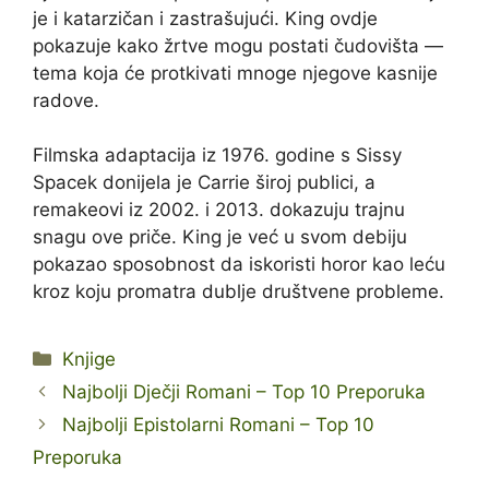
je i katarzičan i zastrašujući. King ovdje
pokazuje kako žrtve mogu postati čudovišta —
tema koja će protkivati mnoge njegove kasnije
radove.
Filmska adaptacija iz 1976. godine s Sissy
Spacek donijela je Carrie široj publici, a
remakeovi iz 2002. i 2013. dokazuju trajnu
snagu ove priče. King je već u svom debiju
pokazao sposobnost da iskoristi horor kao leću
kroz koju promatra dublje društvene probleme.
Kategorije
Knjige
Najbolji Dječji Romani – Top 10 Preporuka
Najbolji Epistolarni Romani – Top 10
Preporuka