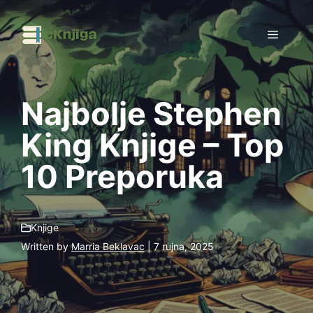
Preskoči
na
Izborni
sadržaj
Najbolje Stephen
King Knjige – Top
10 Preporuka
Knjige
Written by
Marria Beklavac
| 7 rujna, 2025