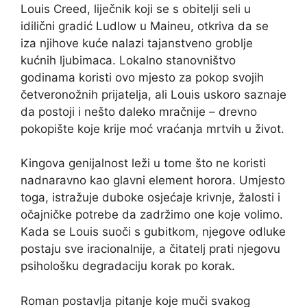
Louis Creed, liječnik koji se s obitelji seli u
idilični gradić Ludlow u Maineu, otkriva da se
iza njihove kuće nalazi tajanstveno groblje
kućnih ljubimaca. Lokalno stanovništvo
godinama koristi ovo mjesto za pokop svojih
četveronožnih prijatelja, ali Louis uskoro saznaje
da postoji i nešto daleko mračnije – drevno
pokopište koje krije moć vraćanja mrtvih u život.
Kingova genijalnost leži u tome što ne koristi
nadnaravno kao glavni element horora. Umjesto
toga, istražuje duboke osjećaje krivnje, žalosti i
očajničke potrebe da zadržimo one koje volimo.
Kada se Louis suoči s gubitkom, njegove odluke
postaju sve iracionalnije, a čitatelj prati njegovu
psihološku degradaciju korak po korak.
Roman postavlja pitanje koje muči svakog