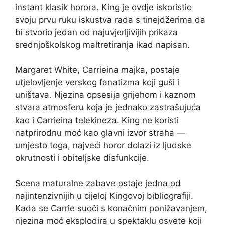
instant klasik horora. King je ovdje iskoristio
svoju prvu ruku iskustva rada s tinejdžerima da
bi stvorio jedan od najuvjerljivijih prikaza
srednjoškolskog maltretiranja ikad napisan.
Margaret White, Carrieina majka, postaje
utjelovljenje verskog fanatizma koji guši i
uništava. Njezina opsesija grijehom i kaznom
stvara atmosferu koja je jednako zastrašujuća
kao i Carrieina telekineza. King ne koristi
natprirodnu moć kao glavni izvor straha —
umjesto toga, najveći horor dolazi iz ljudske
okrutnosti i obiteljske disfunkcije.
Scena maturalne zabave ostaje jedna od
najintenzivnijih u cijeloj Kingovoj bibliografiji.
Kada se Carrie suoči s konačnim ponižavanjem,
njezina moć eksplodira u spektaklu osvete koji