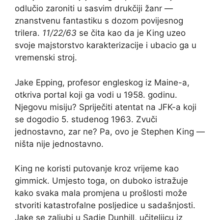
odlučio zaroniti u sasvim drukčiji žanr —
znanstvenu fantastiku s dozom povijesnog
trilera.
11/22/63
se čita kao da je King uzeo
svoje majstorstvo karakterizacije i ubacio ga u
vremenski stroj.
Jake Epping, profesor engleskog iz Maine-a,
otkriva portal koji ga vodi u 1958. godinu.
Njegovu misiju? Spriječiti atentat na JFK-a koji
se dogodio 5. studenog 1963. Zvuči
jednostavno, zar ne? Pa, ovo je Stephen King —
ništa nije jednostavno.
King ne koristi putovanje kroz vrijeme kao
gimmick. Umjesto toga, on duboko istražuje
kako svaka mala promjena u prošlosti može
stvoriti katastrofalne posljedice u sadašnjosti.
Jake se zaljubi u Sadie Dunhill, učiteljicu iz