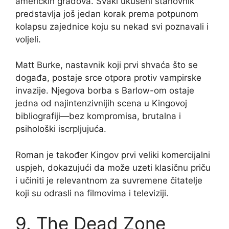
američkih gradova. Svaki ukušeni stanovnik
predstavlja još jedan korak prema potpunom
kolapsu zajednice koju su nekad svi poznavali i
voljeli.
Matt Burke, nastavnik koji prvi shvaća što se
događa, postaje srce otpora protiv vampirske
invazije. Njegova borba s Barlow-om ostaje
jedna od najintenzivnijih scena u Kingovoj
bibliografiji—bez kompromisa, brutalna i
psihološki iscrpljujuća.
Roman je također Kingov prvi veliki komercijalni
uspjeh, dokazujući da može uzeti klasičnu priču
i učiniti je relevantnom za suvremene čitatelje
koji su odrasli na filmovima i televiziji.
9. The Dead Zone