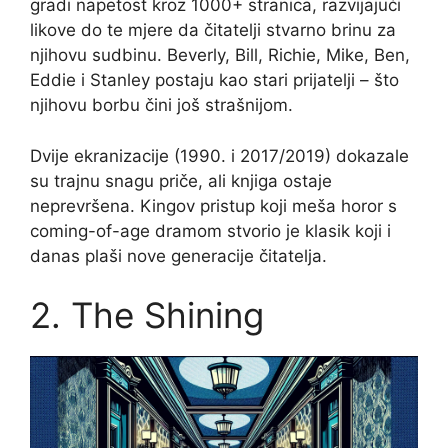
gradi napetost kroz 1000+ stranica, razvijajući
likove do te mjere da čitatelji stvarno brinu za
njihovu sudbinu. Beverly, Bill, Richie, Mike, Ben,
Eddie i Stanley postaju kao stari prijatelji – što
njihovu borbu čini još strašnijom.
Dvije ekranizacije (1990. i 2017/2019) dokazale
su trajnu snagu priče, ali knjiga ostaje
neprevršena. Kingov pristup koji meša horor s
coming-of-age dramom stvorio je klasik koji i
danas plaši nove generacije čitatelja.
2. The Shining