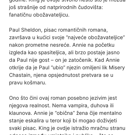
još strašnije od natprirodnih čudovišta:
fanatičnu obožavateljicu.
Paul Sheldon, pisac romantičnih romana,
završava u kućici svoje “najveće obožavateljice”
nakon prometne nesreće. Annie na početku
izgleda kao spasiteljica, ali brzo postaje jasno
da Paul nije gost – on je zatočenik. Kad Annie
otkrije da je Paul “ubio” njezin omiljeni lik Misery
Chastain, njena opsjednutost pretvara se u
pravu košmaru.
Ono što čini ovaj roman posebno jezivim jest
njegova realnost. Nema vampira, duhova ili
klaunova. Annie je “obična” žena čije mentalno
stanje eskalira u teror koji bi mogao doživjeti
svaki pisac. King je ovdje istražio mračnu stranu