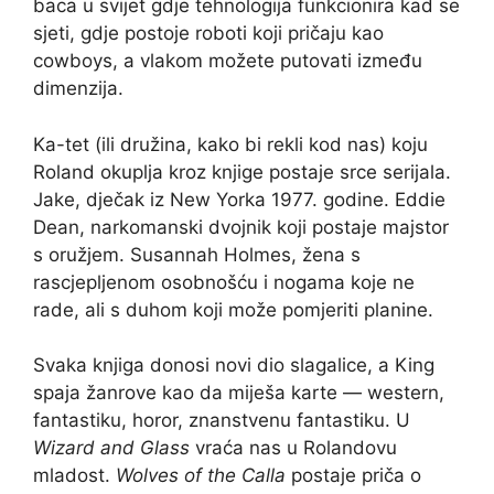
baca u svijet gdje tehnologija funkcionira kad se
sjeti, gdje postoje roboti koji pričaju kao
cowboys, a vlakom možete putovati između
dimenzija.
Ka-tet (ili družina, kako bi rekli kod nas) koju
Roland okuplja kroz knjige postaje srce serijala.
Jake, dječak iz New Yorka 1977. godine. Eddie
Dean, narkomanski dvojnik koji postaje majstor
s oružjem. Susannah Holmes, žena s
rascjepljenom osobnošću i nogama koje ne
rade, ali s duhom koji može pomjeriti planine.
Svaka knjiga donosi novi dio slagalice, a King
spaja žanrove kao da miješa karte — western,
fantastiku, horor, znanstvenu fantastiku. U
Wizard and Glass
vraća nas u Rolandovu
mladost.
Wolves of the Calla
postaje priča o