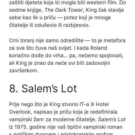
zaštiti djeteta koja bi mogla biti western film. Do
sedme knjige,
The Dark Tower
, King čak stavlja
sebe kao lik u priču — potez koji je mnoge
čitatelje ili oduševio ili razbjesnio.
Crni toranj nije samo odredište — to je metafora
za sve što čuva naš svijet. I kada Roland
konačno dođe do vrha… pa, nećemo spojlovati,
ali King je znao da neće svi biti zadovoljni
završetkom.
8. Salem’s Lot
Prije nego što je King stvorio IT-a ili Hotel
Overlook, napisao je priču koja je redefinirala
vampirski žanr za moderne čitatelje.
Salem’s Lot
iz 1975. godine nije vaš tipični vampirski roman
s gotičkim dvorcem i aristokratskim grofom.