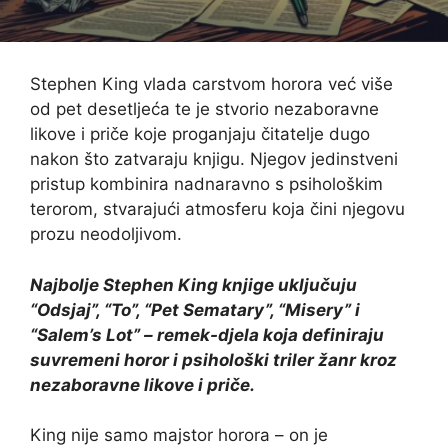
Stephen King vlada carstvom horora već više
od pet desetljeća te je stvorio nezaboravne
likove i priče koje proganjaju čitatelje dugo
nakon što zatvaraju knjigu. Njegov jedinstveni
pristup kombinira nadnaravno s psihološkim
terorom, stvarajući atmosferu koja čini njegovu
prozu neodoljivom.
Najbolje Stephen King knjige uključuju
“Odsjaj”, “To”, “Pet Sematary”, “Misery” i
“Salem’s Lot” – remek-djela koja definiraju
suvremeni horor i psihološki triler žanr kroz
nezaboravne likove i priče.
King nije samo majstor horora – on je