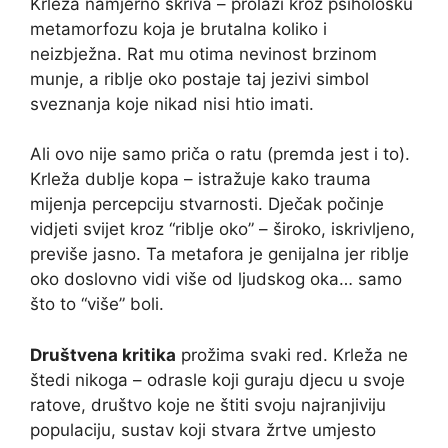
Krleža namjerno skriva – prolazi kroz psihološku
metamorfozu koja je brutalna koliko i
neizbježna. Rat mu otima nevinost brzinom
munje, a riblje oko postaje taj jezivi simbol
sveznanja koje nikad nisi htio imati.
Ali ovo nije samo priča o ratu (premda jest i to).
Krleža dublje kopa – istražuje kako trauma
mijenja percepciju stvarnosti. Dječak počinje
vidjeti svijet kroz “riblje oko” – široko, iskrivljeno,
previše jasno. Ta metafora je genijalna jer riblje
oko doslovno vidi više od ljudskog oka… samo
što to “više” boli.
Društvena kritika
prožima svaki red. Krleža ne
štedi nikoga – odrasle koji guraju djecu u svoje
ratove, društvo koje ne štiti svoju najranjiviju
populaciju, sustav koji stvara žrtve umjesto