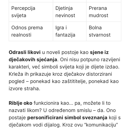
Percepcija
Djetinja
Prerana
svijeta
nevinost
mudrost
Odnos prema
Igra i
Bolna
realnosti
fantazija
stvarnost
Odrasli likovi
u noveli postoje kao
sjene iz
dječakovih sjećanja
. Oni nisu potpuno razvijeni
karakteri, već simboli svijeta koji je dijete izdao.
Krleža ih prikazuje kroz dječakov distorzirani
pogled – ponekad kao zaštititelje, ponekad kao
izvore straha.
Riblje oko
funkcionira kao… pa, možete li to
nazvati likom? U određenom smislu – da. Ono
postaje
personificirani simbol sveznanja
koji s
dječakom vodi dijalog. Kroz ovu “komunikaciju”