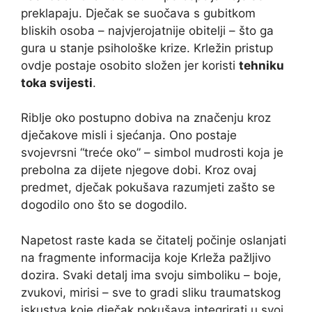
preklapaju. Dječak se suočava s gubitkom
bliskih osoba – najvjerojatnije obitelji – što ga
gura u stanje psihološke krize. Krležin pristup
ovdje postaje osobito složen jer koristi
tehniku
toka svijesti
.
Riblje oko postupno dobiva na značenju kroz
dječakove misli i sjećanja. Ono postaje
svojevrsni “treće oko” – simbol mudrosti koja je
prebolna za dijete njegove dobi. Kroz ovaj
predmet, dječak pokušava razumjeti zašto se
dogodilo ono što se dogodilo.
Napetost raste kada se čitatelj počinje oslanjati
na fragmente informacija koje Krleža pažljivo
dozira. Svaki detalj ima svoju simboliku – boje,
zvukovi, mirisi – sve to gradi sliku traumatskog
iskustva koje dječak pokušava integrirati u svoj