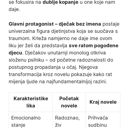
se fokusira na
dublje kopanje
u one koje nam
daje.
Glavni protagonist – dječak bez imena
postaje
univerzalna figura djetinjstva koja se suočava s
traumom. Krleža namjerno ne daje ime ovom
liku jer želi da predstavlja
sve ratom pogođene
djecu
. Dječakov unutarnji monolog otkriva
složenu psihiku – od početne radoznalosti do
postupnog propadanja u očaj. Njegova
transformacija kroz novelu pokazuje kako rat
mijenja ljude na najfundamentalnijoj razini.
Karakteristike
Početak
Kraj novele
lika
novele
Emocionalno
Radoznao,
Prihvaća
stanje
živ
sudbinu