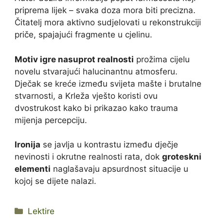
priprema lijek – svaka doza mora biti precizna.
Čitatelj mora aktivno sudjelovati u rekonstrukciji
priče, spajajući fragmente u cjelinu.
Motiv igre nasuprot realnosti
prožima cijelu
novelu stvarajući halucinantnu atmosferu.
Dječak se kreće između svijeta mašte i brutalne
stvarnosti, a Krleža vješto koristi ovu
dvostrukost kako bi prikazao kako trauma
mijenja percepciju.
Ironija
se javlja u kontrastu između dječje
nevinosti i okrutne realnosti rata, dok
groteskni
elementi
naglašavaju apsurdnost situacije u
kojoj se dijete nalazi.
Kategorije
Lektire