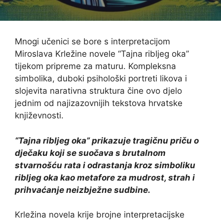
Mnogi učenici se bore s interpretacijom
Miroslava Krležine novele “Tajna ribljeg oka”
tijekom pripreme za maturu. Kompleksna
simbolika, duboki psihološki portreti likova i
slojevita narativna struktura čine ovo djelo
jednim od najizazovnijih tekstova hrvatske
književnosti.
“Tajna ribljeg oka” prikazuje tragičnu priču o
dječaku koji se suočava s brutalnom
stvarnošću rata i odrastanja kroz simboliku
ribljeg oka kao metafore za mudrost, strah i
prihvaćanje neizbježne sudbine.
Krležina novela krije brojne interpretacijske