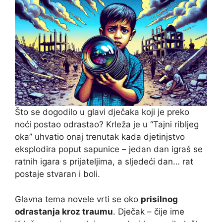
Što se dogodilo u glavi dječaka koji je preko
noći postao odrastao? Krleža je u “Tajni ribljeg
oka” uhvatio onaj trenutak kada djetinjstvo
eksplodira poput sapunice – jedan dan igraš se
ratnih igara s prijateljima, a sljedeći dan… rat
postaje stvaran i boli.
Glavna tema novele vrti se oko
prisilnog
odrastanja kroz traumu
. Dječak – čije ime