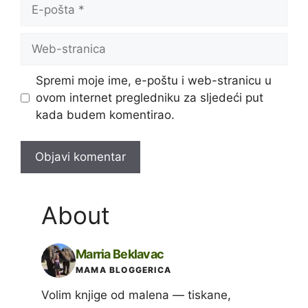
E-
pošta
Web-
stranica
Spremi moje ime, e-poštu i web-stranicu u
ovom internet pregledniku za sljedeći put
kada budem komentirao.
About
Marria Beklavac
MAMA BLOGGERICA
Volim knjige od malena — tiskane,