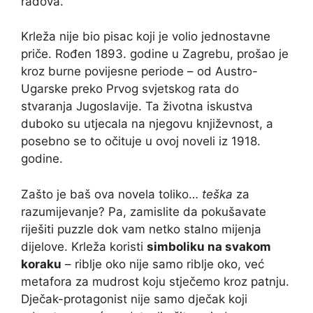
radova.
Krleža nije bio pisac koji je volio jednostavne
priče. Rođen 1893. godine u Zagrebu, prošao je
kroz burne povijesne periode – od Austro-
Ugarske preko Prvog svjetskog rata do
stvaranja Jugoslavije. Ta životna iskustva
duboko su utjecala na njegovu književnost, a
posebno se to očituje u ovoj noveli iz 1918.
godine.
Zašto je baš ova novela toliko…
teška
za
razumijevanje? Pa, zamislite da pokušavate
riješiti puzzle dok vam netko stalno mijenja
dijelove. Krleža koristi
simboliku na svakom
koraku
– riblje oko nije samo riblje oko, već
metafora za mudrost koju stječemo kroz patnju.
Dječak-protagonist nije samo dječak koji