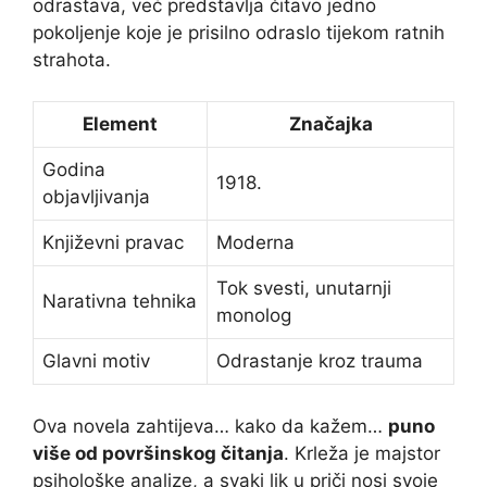
odrastava, već predstavlja čitavo jedno
pokoljenje koje je prisilno odraslo tijekom ratnih
strahota.
Element
Značajka
Godina
1918.
objavljivanja
Književni pravac
Moderna
Tok svesti, unutarnji
Narativna tehnika
monolog
Glavni motiv
Odrastanje kroz trauma
Ova novela zahtijeva… kako da kažem…
puno
više od površinskog čitanja
. Krleža je majstor
psihološke analize, a svaki lik u priči nosi svoje