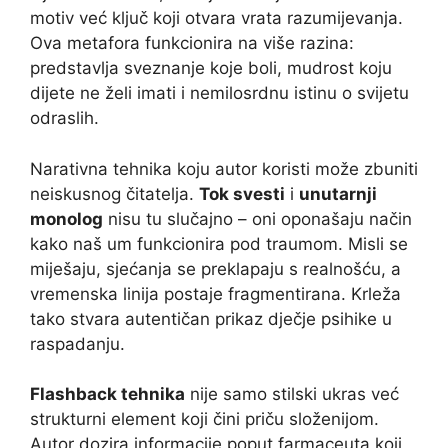
motiv već ključ koji otvara vrata razumijevanja.
Ova metafora funkcionira na više razina:
predstavlja sveznanje koje boli, mudrost koju
dijete ne želi imati i nemilosrdnu istinu o svijetu
odraslih.
Narativna tehnika koju autor koristi može zbuniti
neiskusnog čitatelja.
Tok svesti
i
unutarnji
monolog
nisu tu slučajno – oni oponašaju način
kako naš um funkcionira pod traumom. Misli se
miješaju, sjećanja se preklapaju s realnošću, a
vremenska linija postaje fragmentirana. Krleža
tako stvara autentičan prikaz dječje psihike u
raspadanju.
Flashback tehnika
nije samo stilski ukras već
strukturni element koji čini priču složenijom.
Autor dozira informacije poput farmaceuta koji