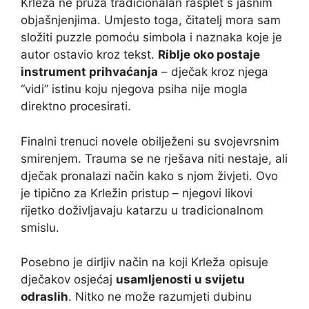
Krleža ne pruža tradicionalan rasplet s jasnim
objašnjenjima. Umjesto toga, čitatelj mora sam
složiti puzzle pomoću simbola i naznaka koje je
autor ostavio kroz tekst.
Riblje oko postaje
instrument prihvaćanja
– dječak kroz njega
“vidi” istinu koju njegova psiha nije mogla
direktno procesirati.
Finalni trenuci novele obilježeni su svojevrsnim
smirenjem. Trauma se ne rješava niti nestaje, ali
dječak pronalazi način kako s njom živjeti. Ovo
je tipično za Krležin pristup – njegovi likovi
rijetko doživljavaju katarzu u tradicionalnom
smislu.
Posebno je dirljiv način na koji Krleža opisuje
dječakov osjećaj
usamljenosti u svijetu
odraslih
. Nitko ne može razumjeti dubinu