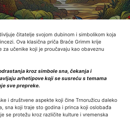
ivljuje čitatelje svojom dubinom i simbolikom koja
incezi. Ova klasična priča Braće Grimm krije
 za učenike koji je proučavaju kao obaveznu
 odrastanja kroz simbole sna, čekanja i
tavljaju arhetipove koji se susreću s temama
uje sve prepreke.
ške i društvene aspekte koji čine Trnoružicu daleko
a, sna koji traje sto godina i princa koji oslobađa
e se protežu kroz različite kulture i vremenska