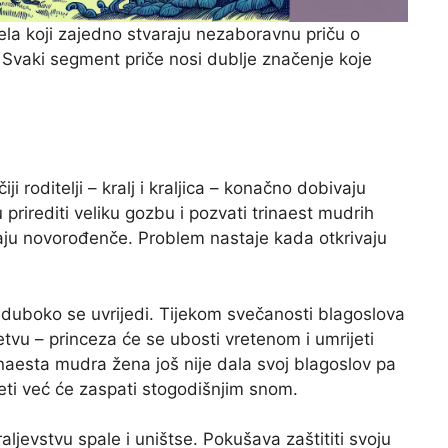
ijela koji zajedno stvaraju nezaboravnu priču o
i. Svaki segment priče nosi dublje značenje koje
ji roditelji – kralj i kraljica – konačno dobivaju
prirediti veliku gozbu i pozvati trinaest mudrih
jaju novorođenče. Problem nastaje kada otkrivaju
duboko se uvrijedi. Tijekom svečanosti blagoslova
etvu – princeza će se ubosti vretenom i umrijeti
aesta mudra žena još nije dala svoj blagoslov pa
eti već će zaspati stogodišnjim snom.
ljevstvu spale i uništse. Pokušava zaštititi svoju