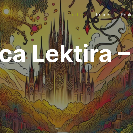
Lektire
Knjige
Eduka
ca Lektira –