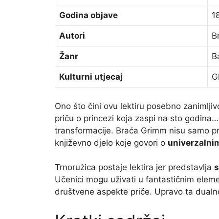
Godina objave
1
Autori
B
Žanr
B
Kulturni utjecaj
G
Ono što čini ovu lektiru posebno zanimlji
priču o princezi koja zaspi na sto godina…
transformacije. Braća Grimm nisu samo pre
književno djelo koje govori o
univerzaln
Trnoružica postaje lektira jer predstavlja
s
Učenici mogu uživati u fantastičnim eleme
društvene aspekte priče. Upravo ta dualn