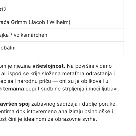
812.
raća Grimm (Jacob i Wilhelm)
ajka / volksmärchen
lobalni
vom je njezina
višeslojnost
. Na površini vidimo
 ali ispod se krije složena metafora odrastanja i
pisali narodnu priču — oni su je oblikovali u
im temama
poput sudbine strpljenja i moći ljubavi.
avršen spoj
zabavnog sadržaja i dublje poruke.
ntima dok istovremeno analiziraju psihološke i
ost čini je idealnom za obrazovne svrhe.