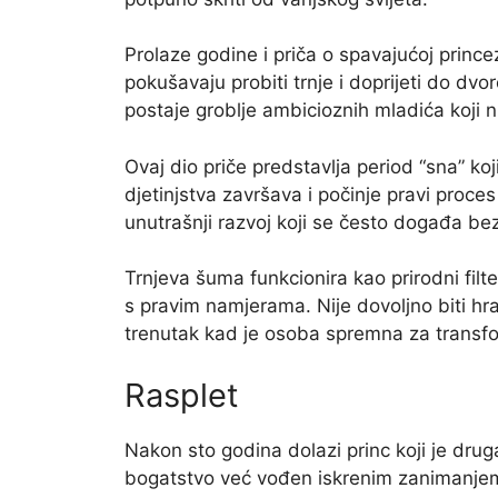
Prolaze godine i priča o spavajućoj prince
pokušavaju probiti trnje i doprijeti do dvor
postaje groblje ambicioznih mladića koji nis
Ovaj dio priče predstavlja period “sna” koj
djetinjstva završava i počinje pravi proce
unutrašnji razvoj koji se često događa be
Trnjeva šuma funkcionira kao prirodni filt
s pravim namjerama. Nije dovoljno biti hr
trenutak kad je osoba spremna za transfo
Rasplet
Nakon sto godina dolazi princ koji je drugač
bogatstvo već vođen iskrenim zanimanjem 