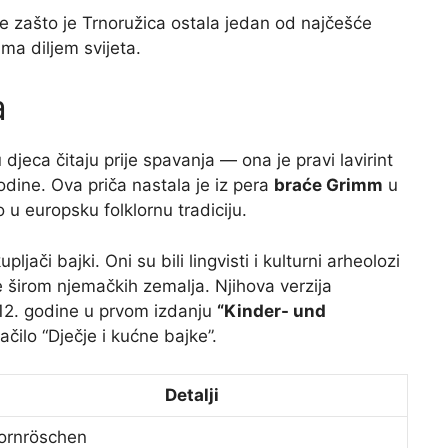
te zašto je Trnoružica ostala jedan od najčešće
ma diljem svijeta.
a
djeca čitaju prije spavanja — ona je pravi lavirint
godine. Ova priča nastala je iz pera
braće Grimm
u
o u europsku folklornu tradiciju.
ljači bajki. Oni su bili lingvisti i kulturni arheolozi
e širom njemačkih zemalja. Njihova verzija
812. godine u prvom izdanju
“Kinder- und
ilo “Dječje i kućne bajke”.
Detalji
ornröschen