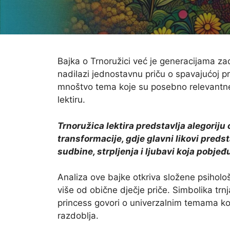
Bajka o Trnoružici već je generacijama zad
nadilazi jednostavnu priču o spavajućoj pr
mnoštvo tema koje su posebno relevantne
lektiru.
Trnoružica lektira predstavlja alegoriju
transformacije, gdje glavni likovi preds
sudbine, strpljenja i ljubavi koja pobjeđ
Analiza ove bajke otkriva složene psiholo
više od obične dječje priče. Simbolika trnj
princess govori o univerzalnim temama koj
razdoblja.