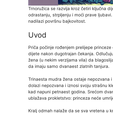
Trnoružica se razvija kroz četiri ključna d
odrastanju, strpljenju i moći prave ljubav
nadilazi površnu bajkovitost.
Uvod
Priča počinje rođenjem prelijepe princeze či
dijete nakon dugotrajan čekanja. Odlučuju 
žena (u nekim verzijama vila) da blagosli
da imaju samo dvanaest zlatnih tanjura.
Trinaesta mudra žena ostaje nepozvana i 
dolazi nepozvana i iznosi svoju strašnu kl
kad napuni petnaest godina. Srećom dvan
ublažava prokletstvo: princeza neće umrij
Kralj odmah nalaže da se sva vretena u kra