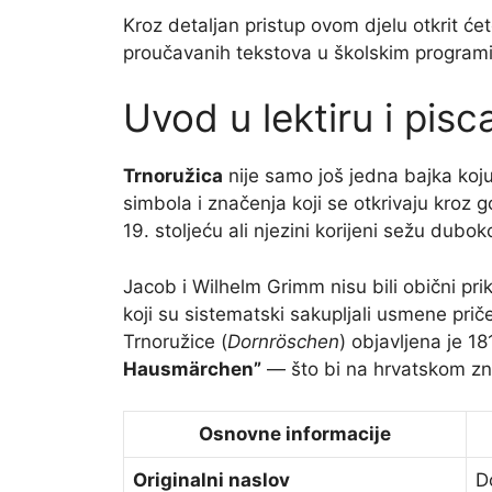
Kroz detaljan pristup ovom djelu otkrit će
proučavanih tekstova u školskim programi
Uvod u lektiru i pisc
Trnoružica
nije samo još jedna bajka koju 
simbola i značenja koji se otkrivaju kroz 
19. stoljeću ali njezini korijeni sežu dubok
Jacob i Wilhelm Grimm nisu bili obični prikup
koji su sistematski sakupljali usmene prič
Trnoružice (
Dornröschen
) objavljena je 1
Hausmärchen”
— što bi na hrvatskom znač
Osnovne informacije
Originalni naslov
D