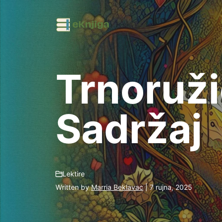
Preskoči
na
sadržaj
Trnoruži
Sadržaj
Lektire
Written by
Marria Beklavac
| 7 rujna, 2025