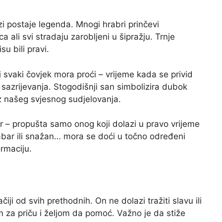
zi postaje legenda. Mnogi hrabri prinčevi
ca ali svi stradaju zarobljeni u šipražju. Trnje
u bili pravi.
i svaki čovjek mora proći – vrijeme kada se privid
s sazrijevanja. Stogodišnji san simbolizira dubok
z našeg svjesnog sudjelovanja.
er – propušta samo onog koji dolazi u pravo vrijeme
abar ili snažan… mora se doći u točno određeni
rmaciju.
iji od svih prethodnih. On ne dolazi tražiti slavu ili
za priču i željom da pomoć. Važno je da stiže