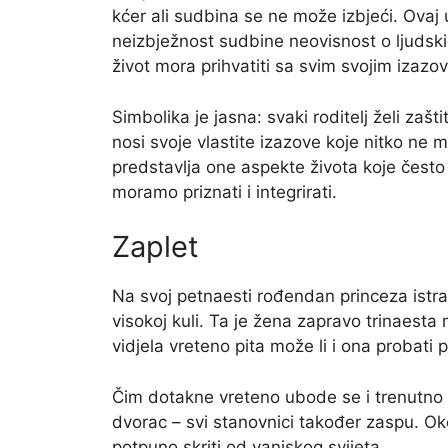
kćer ali sudbina se ne može izbjeći. Ovaj 
neizbježnost sudbine neovisnost o ljudsk
život mora prihvatiti sa svim svojim izazo
Simbolika je jasna: svaki roditelj želi zašti
nosi svoje vlastite izazove koje nitko ne 
predstavlja one aspekte života koje čest
moramo priznati i integrirati.
Zaplet
Na svoj petnaesti rođendan princeza istra
visokoj kuli. Ta je žena zapravo trinaesta
vidjela vreteno pita može li i ona probati p
Čim dotakne vreteno ubode se i trenutno p
dvorac – svi stanovnici također zaspu. Ok
potpuno skriti od vanjskog svijeta.