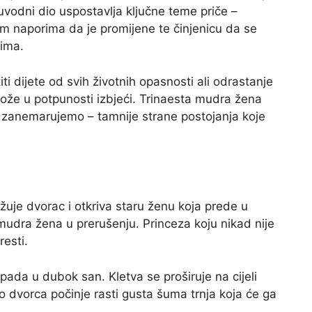
uvodni dio uspostavlja ključne teme priče –
im naporima da je promijene te činjenicu da se
vima.
titi dijete od svih životnih opasnosti ali odrastanje
može u potpunosti izbjeći. Trinaesta mudra žena
o zanemarujemo – tamnije strane postojanja koje
žuje dvorac i otkriva staru ženu koja prede u
 mudra žena u prerušenju. Princeza koju nikad nije
resti.
ada u dubok san. Kletva se proširuje na cijeli
o dvorca počinje rasti gusta šuma trnja koja će ga