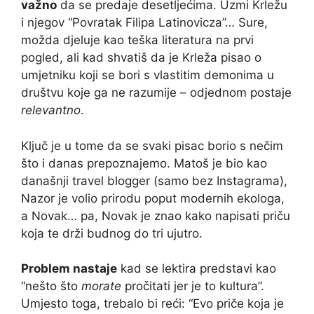
važno
da se predaje desetljećima. Uzmi Krležu
i njegov “Povratak Filipa Latinovicza”… Sure,
možda djeluje kao teška literatura na prvi
pogled, ali kad shvatiš da je Krleža pisao o
umjetniku koji se bori s vlastitim demonima u
društvu koje ga ne razumije – odjednom postaje
relevantno
.
Ključ je u tome da se svaki pisac borio s nečim
što i danas prepoznajemo. Matoš je bio kao
današnji travel blogger (samo bez Instagrama),
Nazor je volio prirodu poput modernih ekologa,
a Novak… pa, Novak je znao kako napisati priču
koja te drži budnog do tri ujutro.
Problem nastaje
kad se lektira predstavi kao
“nešto što
morate
pročitati jer je to kultura”.
Umjesto toga, trebalo bi reći: “Evo priče koja je