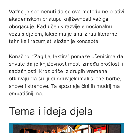
Važno je spomenuti da se ova metoda ne protivi
akademskom pristupu književnosti već ga
obogaćuje. Kad učenik razvije emocionalnu
vezu s djelom, lakše mu je analizirati literarne
tehnike i razumjeti složenije koncepte.
Konačno, “Zagrljaj lektira” pomaže učenicima da
shvate da je književnost most između prošlosti i
sadašnjosti. Kroz priče iz drugih vremena
otkrivaju da su ljudi oduvijek imali slične borbe,
snove i strahove. Ta spoznaja čini ih mudrijima i
empatičnijima.
Tema i ideja djela