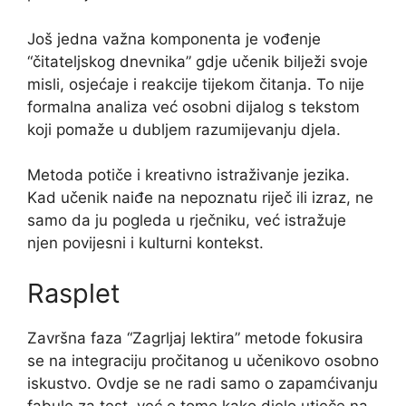
Još jedna važna komponenta je vođenje
“čitateljskog dnevnika” gdje učenik bilježi svoje
misli, osjećaje i reakcije tijekom čitanja. To nije
formalna analiza već osobni dijalog s tekstom
koji pomaže u dubljem razumijevanju djela.
Metoda potiče i kreativno istraživanje jezika.
Kad učenik naiđe na nepoznatu riječ ili izraz, ne
samo da ju pogleda u rječniku, već istražuje
njen povijesni i kulturni kontekst.
Rasplet
Završna faza “Zagrljaj lektira” metode fokusira
se na integraciju pročitanog u učenikovo osobno
iskustvo. Ovdje se ne radi samo o zapamćivanju
fabule za test, već o tome kako djelo utječe na