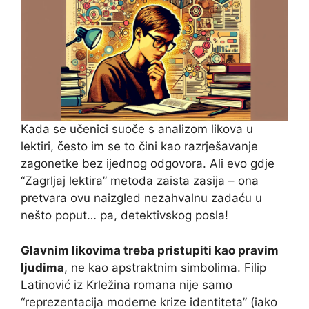
Kada se učenici suoče s analizom likova u
lektiri, često im se to čini kao razrješavanje
zagonetke bez ijednog odgovora. Ali evo gdje
“Zagrljaj lektira” metoda zaista zasija – ona
pretvara ovu naizgled nezahvalnu zadaću u
nešto poput… pa, detektivskog posla!
Glavnim likovima treba pristupiti kao pravim
ljudima
, ne kao apstraktnim simbolima. Filip
Latinović iz Krležina romana nije samo
“reprezentacija moderne krize identiteta” (iako