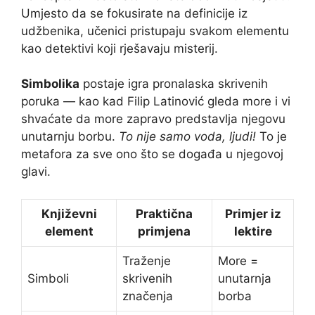
Umjesto da se fokusirate na definicije iz
udžbenika, učenici pristupaju svakom elementu
kao detektivi koji rješavaju misterij.
Simbolika
postaje igra pronalaska skrivenih
poruka — kao kad Filip Latinović gleda more i vi
shvaćate da more zapravo predstavlja njegovu
unutarnju borbu.
To nije samo voda, ljudi!
To je
metafora za sve ono što se događa u njegovoj
glavi.
Književni
Praktična
Primjer iz
element
primjena
lektire
Traženje
More =
Simboli
skrivenih
unutarnja
značenja
borba