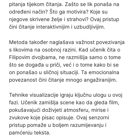
pitanja tijekom čitanja. Zašto se lik ponaša na
određeni način? Što ga motivira? Koje su
njegove skrivene želje i strahovi? Ovaj pristup
čini čitanje interaktivnijim i uzbudljivijim.
Metoda također naglašava važnost povezivanja
s likovima na osobnoj razini. Kad učenik čita o
Filipovim dvojbama, ne razmišlja samo o tome
što se događa u priči, već i o tome kako bi se
on ponašao u sličnoj situaciji. Ta emocionalna
povezanost čini čitanje mnogo angažiranijim.
Tehnike visualizacije igraju ključnu ulogu u ovoj
fazi. Učenik zamišlja scene kao da gleda film,
pokušavajući doživjeti atmosferu, mirise i
zvukove koje pisac opisuje. Ovaj senzorni
pristup pomaže u boljem razumijevanju i
pamćenju teksta.