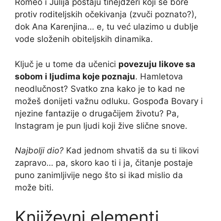
Romeo i Julija postaju tinejdžeri koji se bore
protiv roditeljskih očekivanja (zvuči poznato?),
dok Ana Karenjina… e, tu već ulazimo u dublje
vode složenih obiteljskih dinamika.
Ključ je u tome da učenici
povezuju likove sa
sobom i ljudima koje poznaju
. Hamletova
neodlučnost? Svatko zna kako je to kad ne
možeš donijeti važnu odluku. Gospođa Bovary i
njezine fantazije o drugačijem životu? Pa,
Instagram je pun ljudi koji žive slične snove.
Najbolji dio?
Kad jednom shvatiš da su ti likovi
zapravo… pa, skoro kao ti i ja, čitanje postaje
puno zanimljivije nego što si ikad mislio da
može biti.
Književni elementi