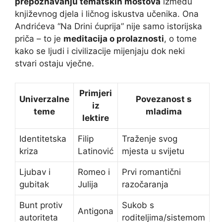
prepoznavanju tematskih mostova
između
književnog djela i ličnog iskustva učenika. Ona
Andrićeva “Na Drini ćuprija” nije samo istorijska
priča – to je
meditacija o prolaznosti
, o tome
kako se ljudi i civilizacije mijenjaju dok neki
stvari ostaju vječne.
Primjeri
Univerzalne
Povezanost s
iz
teme
mladima
lektire
Identitetska
Filip
Traženje svog
kriza
Latinović
mjesta u svijetu
Ljubav i
Romeo i
Prvi romantični
gubitak
Julija
razočaranja
Bunt protiv
Sukob s
Antigona
autoriteta
roditeljima/sistemom