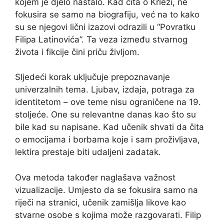
kojem je djelo nastalo. Kad čita o Krleži, ne
fokusira se samo na biografiju, već na to kako
su se njegovi lični izazovi odrazili u “Povratku
Filipa Latinovića”. Ta veza između stvarnog
života i fikcije čini priču življom.
Sljedeći korak uključuje prepoznavanje
univerzalnih tema. Ljubav, izdaja, potraga za
identitetom – ove teme nisu ograničene na 19.
stoljeće. One su relevantne danas kao što su
bile kad su napisane. Kad učenik shvati da čita
o emocijama i borbama koje i sam proživljava,
lektira prestaje biti udaljeni zadatak.
Ova metoda također naglašava važnost
vizualizacije. Umjesto da se fokusira samo na
riječi na stranici, učenik zamišlja likove kao
stvarne osobe s kojima može razgovarati. Filip