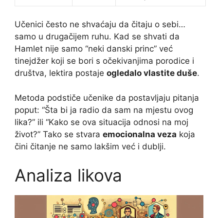
Učenici često ne shvaćaju da čitaju o sebi…
samo u drugačijem ruhu. Kad se shvati da
Hamlet nije samo “neki danski princ” već
tinejdžer koji se bori s očekivanjima porodice i
društva, lektira postaje
ogledalo vlastite duše
.
Metoda podstiče učenike da postavljaju pitanja
poput: “Šta bi ja radio da sam na mjestu ovog
lika?” ili “Kako se ova situacija odnosi na moj
život?” Tako se stvara
emocionalna veza
koja
čini čitanje ne samo lakšim već i dublji.
Analiza likova