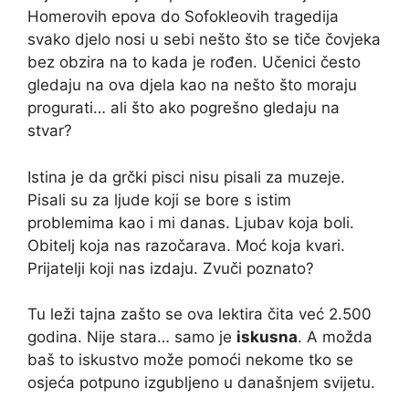
Homerovih epova do Sofokleovih tragedija
svako djelo nosi u sebi nešto što se tiče čovjeka
bez obzira na to kada je rođen. Učenici često
gledaju na ova djela kao na nešto što moraju
progurati… ali što ako pogrešno gledaju na
stvar?
Istina je da grčki pisci nisu pisali za muzeje.
Pisali su za ljude koji se bore s istim
problemima kao i mi danas. Ljubav koja boli.
Obitelj koja nas razočarava. Moć koja kvari.
Prijatelji koji nas izdaju. Zvuči poznato?
Tu leži tajna zašto se ova lektira čita već 2.500
godina. Nije stara… samo je
iskusna
. A možda
baš to iskustvo može pomoći nekome tko se
osjeća potpuno izgubljeno u današnjem svijetu.