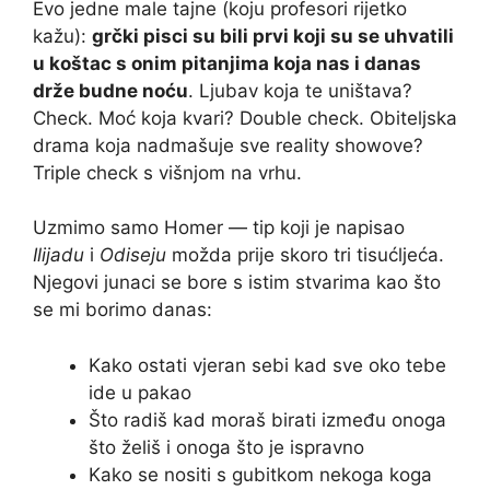
Evo jedne male tajne (koju profesori rijetko
kažu):
grčki pisci su bili prvi koji su se uhvatili
u koštac s onim pitanjima koja nas i danas
drže budne noću
. Ljubav koja te uništava?
Check. Moć koja kvari? Double check. Obiteljska
drama koja nadmašuje sve reality showove?
Triple check s višnjom na vrhu.
Uzmimo samo Homer — tip koji je napisao
Ilijadu
i
Odiseju
možda prije skoro tri tisućljeća.
Njegovi junaci se bore s istim stvarima kao što
se mi borimo danas:
Kako ostati vjeran sebi kad sve oko tebe
ide u pakao
Što radiš kad moraš birati između onoga
što želiš i onoga što je ispravno
Kako se nositi s gubitkom nekoga koga