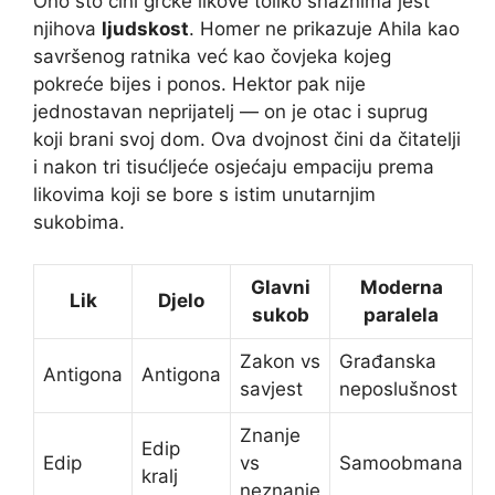
Ono što čini grčke likove toliko snažnima jest
njihova
ljudskost
. Homer ne prikazuje Ahila kao
savršenog ratnika već kao čovjeka kojeg
pokreće bijes i ponos. Hektor pak nije
jednostavan neprijatelj — on je otac i suprug
koji brani svoj dom. Ova dvojnost čini da čitatelji
i nakon tri tisućljeće osjećaju empaciju prema
likovima koji se bore s istim unutarnjim
sukobima.
Glavni
Moderna
Lik
Djelo
sukob
paralela
Zakon vs
Građanska
Antigona
Antigona
savjest
neposlušnost
Znanje
Edip
Edip
vs
Samoobmana
kralj
neznanje