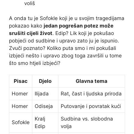
voliš
A onda tu je Sofokle koji je u svojim tragedijama
pokazao kako
jedan pogrešan potez može
srušiti cijeli život
. Edip? Lik koji je pokušao
pobjeći od sudbine i upravo zato ju je ispunio.
Zvuči poznato? Koliko puta smo i mi pokušali
izbjeći nešto i upravo zbog toga završili u tome
što smo htjeli izbjeći?
Pisac
Djelo
Glavna tema
Homer
Ilijada
Rat, čast i ljudska priroda
Homer
Odiseja
Putovanje i povratak kući
Kralj
Sudbina vs. slobodna
Sofokle
Edip
volja