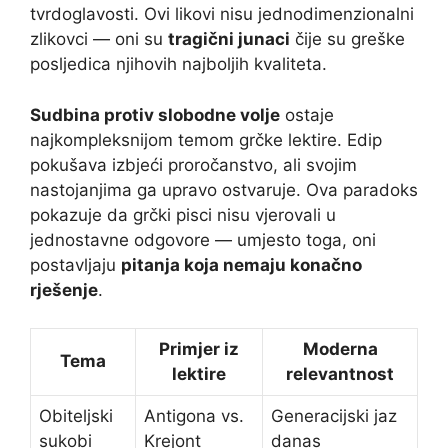
tvrdoglavosti. Ovi likovi nisu jednodimenzionalni
zlikovci — oni su
tragični junaci
čije su greške
posljedica njihovih najboljih kvaliteta.
Sudbina protiv slobodne volje
ostaje
najkompleksnijom temom grčke lektire. Edip
pokušava izbjeći proročanstvo, ali svojim
nastojanjima ga upravo ostvaruje. Ova paradoks
pokazuje da grčki pisci nisu vjerovali u
jednostavne odgovore — umjesto toga, oni
postavljaju
pitanja koja nemaju konačno
rješenje
.
Primjer iz
Moderna
Tema
lektire
relevantnost
Obiteljski
Antigona vs.
Generacijski jaz
sukobi
Krejont
danas