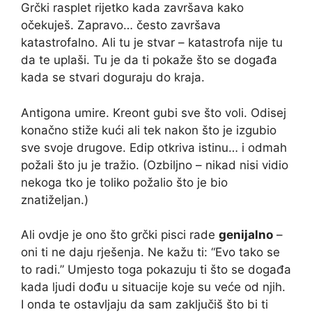
Grčki rasplet rijetko kada završava kako
očekuješ. Zapravo… često završava
katastrofalno. Ali tu je stvar – katastrofa nije tu
da te uplaši. Tu je da ti pokaže što se događa
kada se stvari doguraju do kraja.
Antigona umire. Kreont gubi sve što voli. Odisej
konačno stiže kući ali tek nakon što je izgubio
sve svoje drugove. Edip otkriva istinu… i odmah
požali što ju je tražio. (Ozbiljno – nikad nisi vidio
nekoga tko je toliko požalio što je bio
znatiželjan.)
Ali ovdje je ono što grčki pisci rade
genijalno
–
oni ti ne daju rješenja. Ne kažu ti: “Evo tako se
to radi.” Umjesto toga pokazuju ti što se događa
kada ljudi dođu u situacije koje su veće od njih.
I onda te ostavljaju da sam zaključiš što bi ti