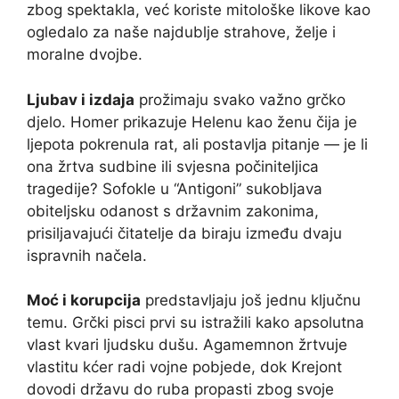
zbog spektakla, već koriste mitološke likove kao
ogledalo za naše najdublje strahove, želje i
moralne dvojbe.
Ljubav i izdaja
prožimaju svako važno grčko
djelo. Homer prikazuje Helenu kao ženu čija je
ljepota pokrenula rat, ali postavlja pitanje — je li
ona žrtva sudbine ili svjesna počiniteljica
tragedije? Sofokle u “Antigoni” sukobljava
obiteljsku odanost s državnim zakonima,
prisiljavajući čitatelje da biraju između dvaju
ispravnih načela.
Moć i korupcija
predstavljaju još jednu ključnu
temu. Grčki pisci prvi su istražili kako apsolutna
vlast kvari ljudsku dušu. Agamemnon žrtvuje
vlastitu kćer radi vojne pobjede, dok Krejont
dovodi državu do ruba propasti zbog svoje