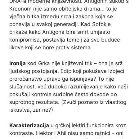
DNA-a moderne književnosti. Antigonin sukob s
Kreonom nije samo obiteljska drama… to je
vječna bitka između srca i zakona koja se
ponavlja u svakoj generaciji. Kad Sofokle
prikaže kako Antigona bira smrt umjesto
kompromisa, postavlja temelj za sve buduće
likove koji se bore protiv sistema.
Ironija
kod Grka nije književni trik – ona je srž
ljudskog postojanja. Edip koji pokušava izbjeći
proročanstvo upravo ga ispunjava? To nije
slučajnost, već duboko razumijevanje kako naši
pokušaji kontrole sudbine često dovode do
suprotnog rezultata. (Zvuči poznato iz vlastitog
iskustva, zar ne?)
Karakterizacija
u grčkoj lektiri funkcionira kroz
kontraste. Hektor i Ahil nisu samo ratnici – oni