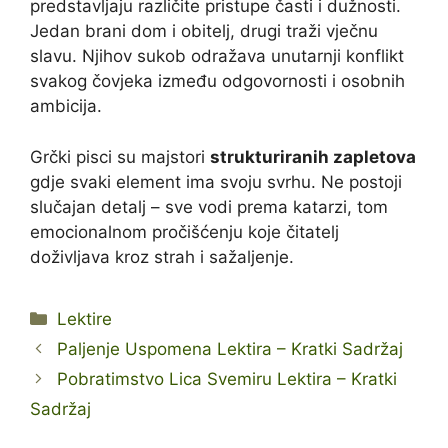
predstavljaju različite pristupe časti i dužnosti.
Jedan brani dom i obitelj, drugi traži vječnu
slavu. Njihov sukob odražava unutarnji konflikt
svakog čovjeka između odgovornosti i osobnih
ambicija.
Grčki pisci su majstori
strukturiranih zapletova
gdje svaki element ima svoju svrhu. Ne postoji
slučajan detalj – sve vodi prema katarzi, tom
emocionalnom pročišćenju koje čitatelj
doživljava kroz strah i sažaljenje.
Kategorije
Lektire
Paljenje Uspomena Lektira – Kratki Sadržaj
Pobratimstvo Lica Svemiru Lektira – Kratki
Sadržaj