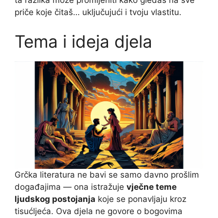
ta razlika može promijeniti kako gledaš na sve
priče koje čitaš… uključujući i tvoju vlastitu.
Tema i ideja djela
Grčka literatura ne bavi se samo davno prošlim
događajima — ona istražuje
vječne teme
ljudskog postojanja
koje se ponavljaju kroz
tisućljeća. Ova djela ne govore o bogovima