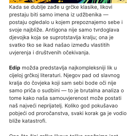
Kada se dublje zađe u grčke klasike, likovi
prestaju biti samo imena iz udžbenika —
postaju ogledalo u kojem prepoznajemo sebe i
svoje najbliže. Antigona nije samo tvrdoglava
djevojka koja se suprotstavlja kralju; ona je
svatko tko se ikad našao između vlastitih
uvjerenja i društvenih očekivanja.
Edip
možda predstavlja najkompleksniji lik u
cijeloj grčkoj literaturi. Njegov pad od slavnog
kralja do čovjeka koji sam sebi bode oči nije
samo priča o sudbini — to je brutalna analiza o
tome kako naša samouvjerenost može postati
naš najveći neprijatelj. Koliko god pokušavao
pobjeći od proročanstva, svaki korak ga je vodio
bliže katastrofi.