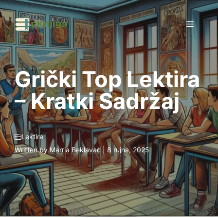
Preskoči
na
Izborni
sadržaj
Grički Top Lektira
– Kratki Sadržaj
Lektire
Written by
Marria Beklavac
| 8 rujna, 2025