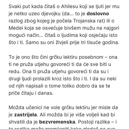
Svaki put kada čitaš o Ahilesu koji se ljuti jer mu
je netko uzeo djevojku (da… to je
doslovno
razlog zbog kojeg je počela Trojanska rat) ili o
Medei koja se osvećuje bivšem mužu na najgori
mogući način… čitaš o ljudima koji osjećaju isto
što i ti. Samo su oni živjeli prije tri tisuće godina.
To je ono što čini grčku lektiru posebnom – ona
ti ne pruža utjehu govoreći ti da će sve biti u
redu. Ona ti pruža utjehu govoreći ti da su i
drugi ljudi prolazili kroz isto što i ti. I da su neki
od njih napisali o tome toliko dobro da se te
priče čitaju i danas.
Možda učenici ne vole grčku lektiru jer misle da
je
zastrijela
. Ali možda bi je više voljeli kad bi
shvatili da je
bezvremenska
. Postoji razlika – i