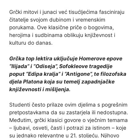
Grčki mitovi i junaci već tisućljećima fasciniraju
čitatelje svojom dubinom i vremenskim
porukama. Ove klasične priče o bogovima,
herojima i sudbinama oblikuju književnost i
kulturu do danas.
Grčka top lektira uključuje Homerove epove
“Ilijada” i “Odiseja”, Sofokleove tragedije
poput “Edipa kralja” i “Antigone”, te filozofska
djela Platona koja su temelj zapadnjačke
književnosti i mišljenja.
Studenti često prilaze ovim djelima s pogrešnim
pretpostavkama da su zastarjela ili nedostupna.
Međutim, grčki klasici govore o vječnim temama
– ljubavi, osveti, časti i potrazi za istinom – koje
su jednako relevantne u 21. stoljeću. Njihovo