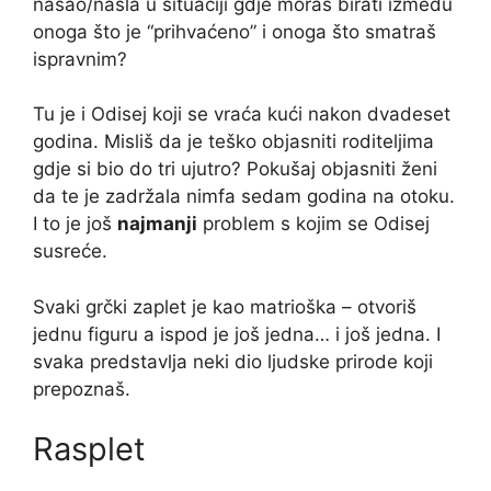
našao/našla u situaciji gdje moraš birati između
onoga što je “prihvaćeno” i onoga što smatraš
ispravnim?
Tu je i Odisej koji se vraća kući nakon dvadeset
godina. Misliš da je teško objasniti roditeljima
gdje si bio do tri ujutro? Pokušaj objasniti ženi
da te je zadržala nimfa sedam godina na otoku.
I to je još
najmanji
problem s kojim se Odisej
susreće.
Svaki grčki zaplet je kao matrioška – otvoriš
jednu figuru a ispod je još jedna… i još jedna. I
svaka predstavlja neki dio ljudske prirode koji
prepoznaš.
Rasplet