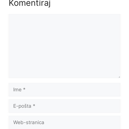
Komentiraj
Komentar
Ime
E-
pošta
Web-
stranica