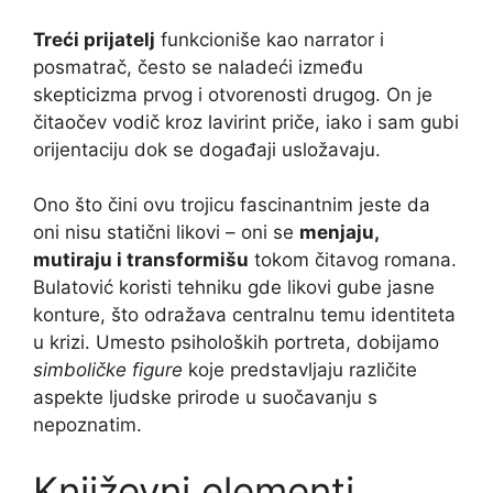
Treći prijatelj
funkcioniše kao narrator i
posmatrač, često se naladeći između
skepticizma prvog i otvorenosti drugog. On je
čitaočev vodič kroz lavirint priče, iako i sam gubi
orijentaciju dok se događaji usložavaju.
Ono što čini ovu trojicu fascinantnim jeste da
oni nisu statični likovi – oni se
menjaju,
mutiraju i transformišu
tokom čitavog romana.
Bulatović koristi tehniku gde likovi gube jasne
konture, što odražava centralnu temu identiteta
u krizi. Umesto psiholoških portreta, dobijamo
simboličke figure
koje predstavljaju različite
aspekte ljudske prirode u suočavanju s
nepoznatim.
Književni elementi