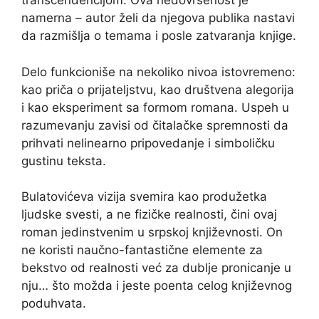
transcendencijom. Ova nedovršenost je
namerna – autor želi da njegova publika nastavi
da razmišlja o temama i posle zatvaranja knjige.
Delo funkcioniše na nekoliko nivoa istovremeno:
kao priča o prijateljstvu, kao društvena alegorija
i kao eksperiment sa formom romana. Uspeh u
razumevanju zavisi od čitalačke spremnosti da
prihvati nelinearno pripovedanje i simboličku
gustinu teksta.
Bulatovićeva vizija svemira kao produžetka
ljudske svesti, a ne fizičke realnosti, čini ovaj
roman jedinstvenim u srpskoj književnosti. On
ne koristi naučno-fantastične elemente za
bekstvo od realnosti već za dublje pronicanje u
nju… što možda i jeste poenta celog književnog
poduhvata.