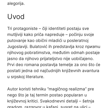
alegorija.
Uvod
Tri protagoniste – čiji identiteti postaju sve
mutljiviji kako priča napreduje – počinju svoje
putovanje kao obični mladići u posleratnoj
Jugoslaviji. Bulatović ih predstavlja kroz призmu
njihovog pobratimstva, međutim odmah postaje
jasno da njihovo prijateljstvo nije uobičajeno.
Prvi deo romana postavlja temelje za ono što će
postati jedna od najčudnijih književnih avantura
u srpskoj literature.
Autor koristi tehniku “magičnog realizma” pre
nego što je taj termin postao popularan u
književnoj kritici. Svakodnevni detalji – šetnja
gradom, razgovor u kafani, susret na ulici –