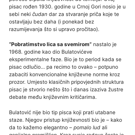
pisac rođen 1930. godine u Crnoj Gori nosio je u
sebi neki
čudan
dar za stvaranje priča koje te
ostavljaju bez daha (i ponekad bez
razumijevanja što si upravo pročitao).
“Pobratimstvo lica sa svemirom”
nastalo je
1968. godine kao dio Bulatovićeve
eksperimentalne faze. Bio je to period kada se
pisac odlučio… pa recimo to ovako – potpuno
zabaciti konvencionalne književne norme kroz
prozor. Umjesto klasičnih pripovjednih struktura
pisac je stvorio nešto što i danas izaziva žustre
debate među književnim kritičarima.
Bulatović nije bio tip pisca koji prati utabane
staze. Njegov pristup književnosti bio je – kako
da to kažemo elegantno –
pomalo lud
ali
genijalno promišljen. Kroz svoje radove često je