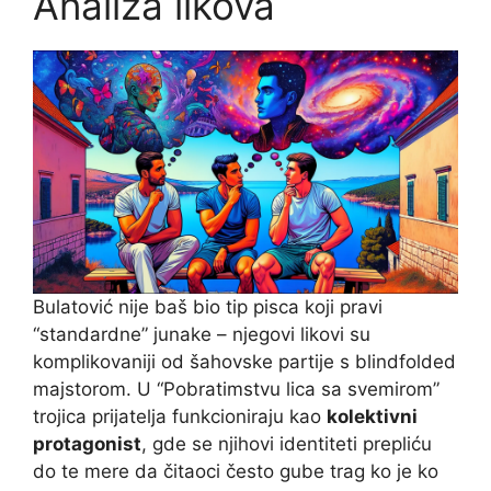
Analiza likova
Bulatović nije baš bio tip pisca koji pravi
“standardne” junake – njegovi likovi su
komplikovaniji od šahovske partije s blindfolded
majstorom. U “Pobratimstvu lica sa svemirom”
trojica prijatelja funkcioniraju kao
kolektivni
protagonist
, gde se njihovi identiteti prepliću
do te mere da čitaoci često gube trag ko je ko