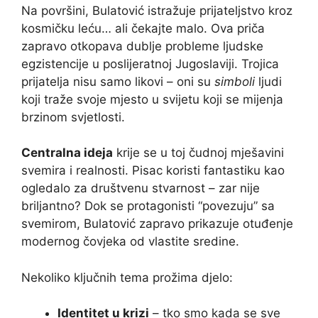
Na površini, Bulatović istražuje prijateljstvo kroz
kosmičku leću… ali čekajte malo. Ova priča
zapravo otkopava dublje probleme ljudske
egzistencije u poslijeratnoj Jugoslaviji. Trojica
prijatelja nisu samo likovi – oni su
simboli
ljudi
koji traže svoje mjesto u svijetu koji se mijenja
brzinom svjetlosti.
Centralna ideja
krije se u toj čudnoj mješavini
svemira i realnosti. Pisac koristi fantastiku kao
ogledalo za društvenu stvarnost – zar nije
briljantno? Dok se protagonisti “povezuju” sa
svemirom, Bulatović zapravo prikazuje otuđenje
modernog čovjeka od vlastite sredine.
Nekoliko ključnih tema prožima djelo:
Identitet u krizi
– tko smo kada se sve