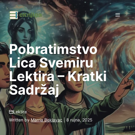
Preskoči
na
Izborni
sadržaj
Pobratimstvo
Lica Svemiru
Lektira – Kratki
Sadržaj
Lektire
Written by
Marria Beklavac
| 8 rujna, 2025