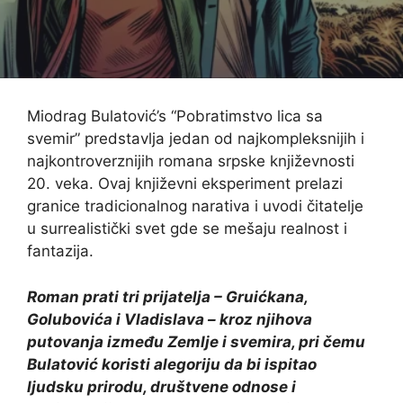
Miodrag Bulatović’s “Pobratimstvo lica sa
svemir” predstavlja jedan od najkompleksnijih i
najkontroverznijih romana srpske književnosti
20. veka. Ovaj književni eksperiment prelazi
granice tradicionalnog narativa i uvodi čitatelje
u surrealistički svet gde se mešaju realnost i
fantazija.
Roman prati tri prijatelja – Gruićkana,
Golubovića i Vladislava – kroz njihova
putovanja između Zemlje i svemira, pri čemu
Bulatović koristi alegoriju da bi ispitao
ljudsku prirodu, društvene odnose i