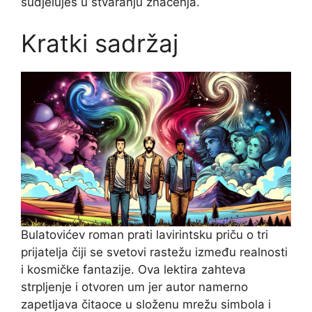
sudjeluješ u stvaranju značenja.
Kratki sadržaj
Bulatovićev roman prati lavirintsku priču o tri
prijatelja čiji se svetovi rastežu između realnosti
i kosmičke fantazije. Ova lektira zahteva
strpljenje i otvoren um jer autor namerno
zapetljava čitaoce u složenu mrežu simbola i